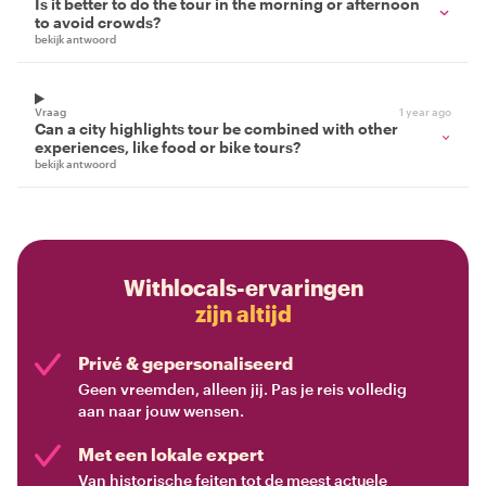
Is it better to do the tour in the morning or afternoon
to avoid crowds?
bekijk antwoord
Vraag
1 year ago
Can a city highlights tour be combined with other
experiences, like food or bike tours?
bekijk antwoord
Withlocals-ervaringen
zijn altijd
Privé & gepersonaliseerd
Geen vreemden, alleen jij. Pas je reis volledig
aan naar jouw wensen.
Met een lokale expert
Van historische feiten tot de meest actuele