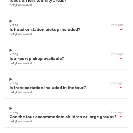
focus on less touristy areas?
bekijk antwoord
Vraag
1 year ago
Is hotel or station pickup included?
bekijk antwoord
Vraag
1 year ago
Is airport pickup available?
bekijk antwoord
Vraag
1 year ago
Is transportation included in the tour?
bekijk antwoord
Vraag
1 year ago
Can the tour accommodate children or large groups?
bekijk antwoord