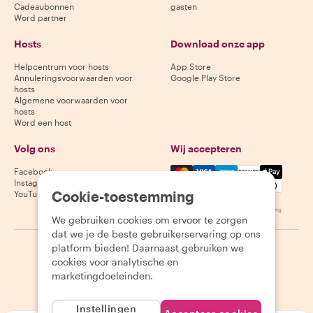
Cadeaubonnen
gasten
Word partner
Hosts
Download onze app
Helpcentrum voor hosts
App Store
Annuleringsvoorwaarden voor
Google Play Store
hosts
Algemene voorwaarden voor
hosts
Word een host
Volg ons
Wij accepteren
Mastercard, Visa, Amex, Di
Facebook
Instagram
Cookie-toestemming
YouTube
Beschikbaarheid varieert per bestemming
We gebruiken cookies om ervoor te zorgen
dat we je de beste gebruikerservaring op ons
platform bieden! Daarnaast gebruiken we
©
2026
Withlocals.com
|
Privacybeleid
|
Cookies
|
Sitemap
cookies voor analytische en
marketingdoeleinden.
Instellingen