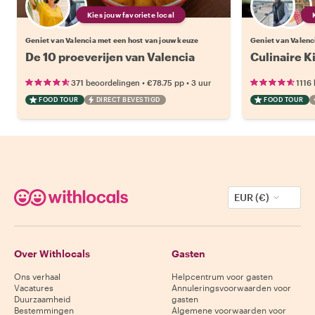
Kies jouw favoriete local
Geniet van Valencia met een host van jouw keuze
Geniet van Valenc
De 10 proeverijen van Valencia
Culinaire K
•
•
371 beoordelingen
€78.75
pp
3 uur
1116
FOOD TOUR
DIRECT BEVESTIGD
FOOD TOUR
EUR (€)
Over Withlocals
Gasten
Ons verhaal
Helpcentrum voor gasten
Vacatures
Annuleringsvoorwaarden voor
Duurzaamheid
gasten
Bestemmingen
Algemene voorwaarden voor