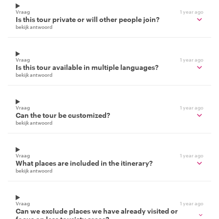
Vraag
1 year ago
Is this tour private or will other people join?
bekijk antwoord
Vraag
1 year ago
Is this tour available in multiple languages?
bekijk antwoord
Vraag
1 year ago
Can the tour be customized?
bekijk antwoord
Vraag
1 year ago
What places are included in the itinerary?
bekijk antwoord
Vraag
1 year ago
Can we exclude places we have already visited or