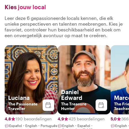
Kies
jouw local
Leer deze 6 gepassioneerde locals kennen, die elk
unieke perspectieven en talenten meebrengen. Kies je
favoriet, controleer hun beschikbaarheid en boek om
een onvergetelijk avontuur op maat te creëren.
Daniel
Luciana
Edward
Marc
The Passionate
The Treasure
The Fri
Traveller
Hunter
Teache
4,8
190 beoordelingen
4,9
425 beoordelingen
5,0
366
Español・English・Português
English・Español・
English