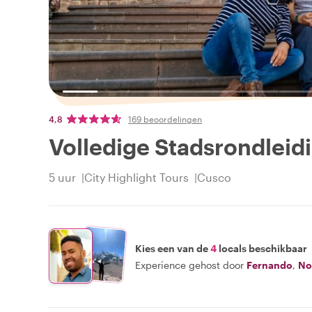
4,8
169 beoordelingen
Volledige Stadsrondleid
5 uur
City Highlight Tours
Cusco
Kies een van de
4
locals beschikbaar
Experience gehost door
Fernando
,
N