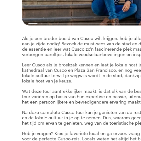
Als je een breder beeld van Cusco wilt krijgen, heb je a
aan je zijde nodig! Bezoek de must-sees van de stad en d
de essentie en leer wat Cusco zo'n fascinerende plek ma
verborgen pareltjes, lokale voedselaanbevelingen en insp
Leer Cusco als je broekzak kennen en laat je lokale host 
kathedraal van Cusco en Plaza San Francisco, en nog vee
lokale cultuur terwijl je wegwijs wordt in de stad, dankzi
lokale host van je keuze.
Wat deze tour aantrekkelijker maakt, is dat elk van de bes
tour variëren op basis van hun expertise en passie, uite
het een persoonlijkere en bevredigendere ervaring maakt
Na deze complete Cusco-tour kun je genieten van de rest
en de lokale cultuur in je op te nemen. Dus, waarom geen
het tijd om ervan te genieten, weg van de toeristische pl
Heb je vragen? Kies je favoriete local en ga ervoor, vraag
voor de perfecte Cusco-reis. Locals weten het altijd het 