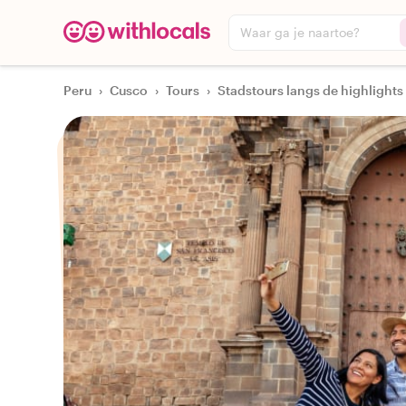
Waar ga je naartoe?
Peru
›
Cusco
›
Tours
›
Stadstours langs de highlights