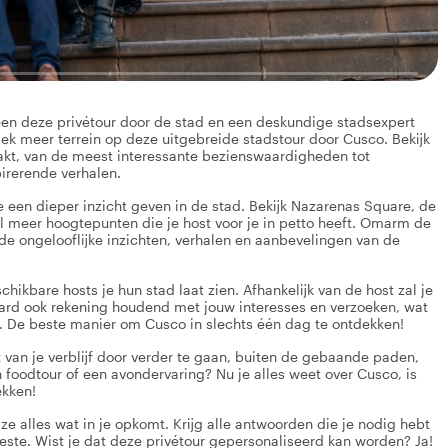
lleen deze privétour door de stad en een deskundige stadsexpert
ek meer terrein op deze uitgebreide stadstour door Cusco. Bekijk
akt, van de meest interessante bezienswaardigheden tot
irerende verhalen.
je een dieper inzicht geven in de stad. Bekijk Nazarenas Square, de
l meer hoogtepunten die je host voor je in petto heeft. Omarm de
j de ongelooflijke inzichten, verhalen en aanbevelingen van de
chikbare hosts je hun stad laat zien. Afhankelijk van de host zal je
raard ook rekening houdend met jouw interesses en verzoeken, wat
. De beste manier om Cusco in slechts één dag te ontdekken!
 van je verblijf door verder te gaan, buiten de gebaande paden,
 foodtour of een avondervaring? Nu je alles weet over Cusco, is
ekken!
 ze alles wat in je opkomt. Krijg alle antwoorden die je nodig hebt
beste. Wist je dat deze privétour gepersonaliseerd kan worden? Ja!