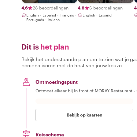
4,6
28 beoordelingen
4,8
6 beoordelingen
4
English・Español・Français・
English・Español
Português・Italiano
Dit is
het plan
Bekijk het onderstaande plan om te zien wat je gaa
personaliseren met de host van jouw keuze.
Ontmoetingspunt
Ontmoet elkaar bij In front of MORAY Restaurant -
Bekijk op kaarten
Reisschema