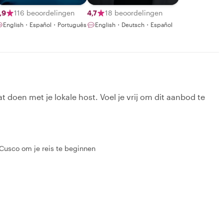
,9
116 beoordelingen
4,7
18 beoordelingen
English・Español・Português
English・Deutsch・Español
t doen met je lokale host. Voel je vrij om dit aanbod te
 Cusco om je reis te beginnen