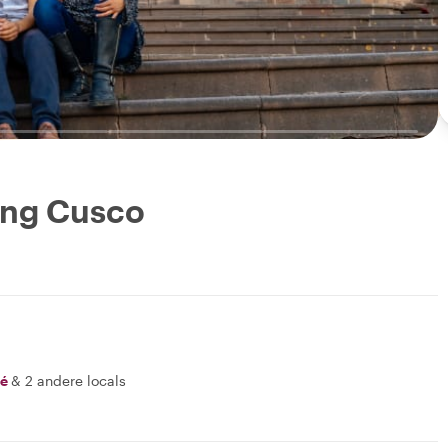
ing Cusco
oé
&
2 andere locals