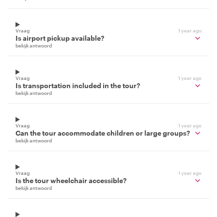
Vraag
1 year ago
Is airport pickup available?
bekijk antwoord
Vraag
1 year ago
Is transportation included in the tour?
bekijk antwoord
Vraag
1 year ago
Can the tour accommodate children or large groups?
bekijk antwoord
Vraag
1 year ago
Is the tour wheelchair accessible?
bekijk antwoord