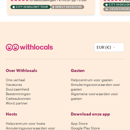
CITY HIGHLIG
CITY HIGHLIGHT TOUR
DIRECT BEVESTIGD
GEZINSVRIEND
EUR (€)
Over Withlocals
Gasten
Ons verhaal
Helpcentrum voor gasten
Vacatures
Annuleringsvoorwaarden voor
Duurzaamheid
gasten
Bestemmingen
Algemene voorwaarden voor
Cadeaubonnen
gasten
Word partner
Hosts
Download onze app
Helpcentrum voor hosts
App Store
Annuleringsvoorwaarden voor
Google Play Store