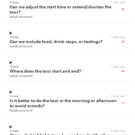
Vraag
1 year ago
Can we adjust the start time or extend/shorten the
tour?
bekijk antwoord
Vraag
1 year ago
Can we include food, drink stops, or tastings?
bekijk antwoord
Vraag
1 year ago
Where does the tour start and end?
bekijk antwoord
Vraag
1 year ago
Is it better to do the tour in the morning or afternoon
to avoid crowds?
bekijk antwoord
Vraag
1 year ago