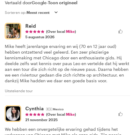
Vertaald door
Google
-
Toon origineel
Sorteren op:
Reid
(Over local
Mike
)
5 augustus 2026
Mike heeft jarenlange ervaring en wij (70 en 12 jaar oud)
hebben ontzettend veel geleerd. Een zeer plezierige
kennismaking met Chicago door een enthousiaste gids. Hij
deelde zelfs wat kennis over paus Leo en vertelde dat hij werkt
aan een tour die zich richt op de nieuwe paus. Daarna hebben
we een riviertour gedaan die zich richtte op architectuur, en
dankzij Mike hadden we daar een goede basis voor.
Uitstekende tour
Cynthia
🇲🇽
Mexico
(Over local
Mike
)
21 november 2025
We hebben een onvergetelijke ervaring gehad tijdens het
verkennen van Chicago met Mike als onze gids. Zijn passie