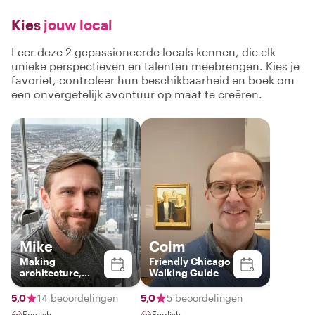
Kies
jouw local
Leer deze 2 gepassioneerde locals kennen, die elk
unieke perspectieven en talenten meebrengen. Kies je
favoriet, controleer hun beschikbaarheid en boek om
een onvergetelijk avontuur op maat te creëren.
Mike
Colm
Making
Friendly Chicago
architecture,
Walking Guide
design, & history
fun & interesting!
5,0
14 beoordelingen
5,0
5 beoordelingen
English
English