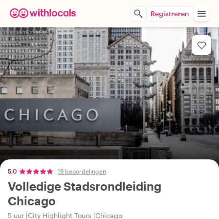
Registreren
5,0
19 beoordelingen
Volledige Stadsrondleiding
Chicago
5 uur
City Highlight Tours
Chicago