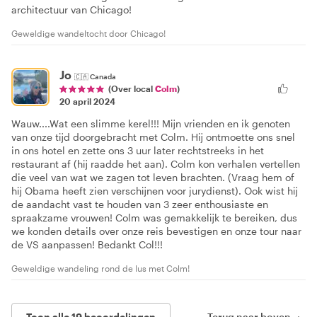
architectuur van Chicago!
Geweldige wandeltocht door Chicago!
Jo
🇨🇦
Canada
(Over local
Colm
)
20 april 2024
Wauw....Wat een slimme kerel!!! Mijn vrienden en ik genoten
van onze tijd doorgebracht met Colm. Hij ontmoette ons snel
in ons hotel en zette ons 3 uur later rechtstreeks in het
restaurant af (hij raadde het aan). Colm kon verhalen vertellen
die veel van wat we zagen tot leven brachten. (Vraag hem of
hij Obama heeft zien verschijnen voor jurydienst). Ook wist hij
de aandacht vast te houden van 3 zeer enthousiaste en
spraakzame vrouwen! Colm was gemakkelijk te bereiken, dus
we konden details over onze reis bevestigen en onze tour naar
de VS aanpassen! Bedankt Col!!!
Geweldige wandeling rond de lus met Colm!
Toon alle 19 beoordelingen
Terug naar boven