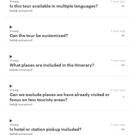
Vraag
1 year ago
Is this tour available in multiple languages?
bekijk antwoord
Vraag
1 year ago
Can the tour be customized?
bekijk antwoord
Vraag
1 year ago
What places are included in the itinerary?
bekijk antwoord
Vraag
1 year ago
Can we exclude places we have already visited or
focus on less touristy areas?
bekijk antwoord
Vraag
1 year ago
Is hotel or station pickup included?
bekijk antwoord