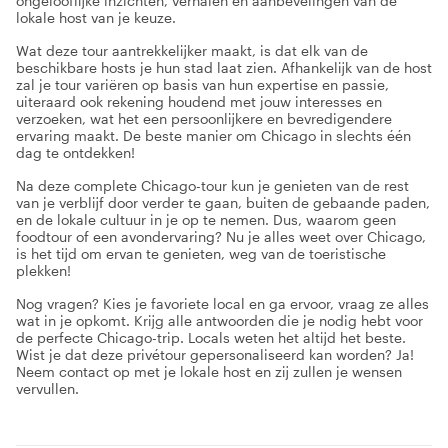
ongelooflijke inzichten, verhalen en aanbevelingen van de
lokale host van je keuze.
Wat deze tour aantrekkelijker maakt, is dat elk van de
beschikbare hosts je hun stad laat zien. Afhankelijk van de host
zal je tour variëren op basis van hun expertise en passie,
uiteraard ook rekening houdend met jouw interesses en
verzoeken, wat het een persoonlijkere en bevredigendere
ervaring maakt. De beste manier om Chicago in slechts één
dag te ontdekken!
Na deze complete Chicago-tour kun je genieten van de rest
van je verblijf door verder te gaan, buiten de gebaande paden,
en de lokale cultuur in je op te nemen. Dus, waarom geen
foodtour of een avondervaring? Nu je alles weet over Chicago,
is het tijd om ervan te genieten, weg van de toeristische
plekken!
Nog vragen? Kies je favoriete local en ga ervoor, vraag ze alles
wat in je opkomt. Krijg alle antwoorden die je nodig hebt voor
de perfecte Chicago-trip. Locals weten het altijd het beste.
Wist je dat deze privétour gepersonaliseerd kan worden? Ja!
Neem contact op met je lokale host en zij zullen je wensen
vervullen.