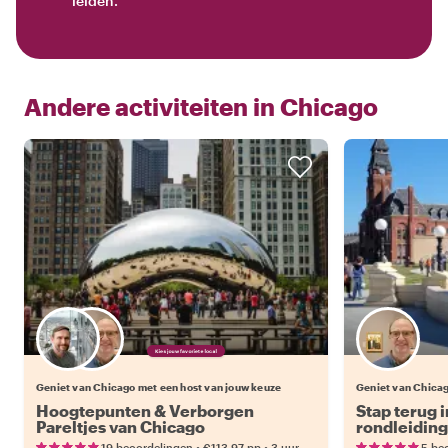
leiden.
Andere activiteiten in
Chicago
Kies jouw favoriete local
Geniet van Chicago met een host van jouw keuze
Geniet van Chica
Hoogtepunten & Verborgen
Stap terug i
Pareltjes van Chicago
rondleiding
Company T
•
•
19 beoordelingen
€113.97
pp
3 uur
5 be