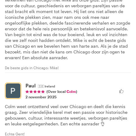
voor de cultuur, geschiedenis en verborgen pareltjes van de
stad bracht elk moment tot leven. Hij liet ons niet alleen de
iconische plekken zien, maar nam ons ook mee naar
ongelooflijke plekken, deelde fascinerende verhalen en zorgde
ervoor dat de hele reis persoonlijk en betekenisvol aanvoelde.
Van begin tot eind was de tour boeiend, leuk en vol inzichten
die we zelf nooit hadden ontdekt. Mike is echt de beste gids
van Chicago en we bevelen hem van harte aan. Als je de stad
bezoekt, mis dan niet de kans om Chicago door zijn ogen te
ervaren! Een absolute aanrader.
De beste gids in Chicago: Mike!
Paul
🇮🇪
Ireland
(Over local
Colm
)
2 november 2025
Colm weet ontzettend veel over Chicago en deelt die kennis
graag. Zeer vriendelijke kerel met een passie voor historische
gebouwen, cultuur, interessante weetjes, verborgen pareltjes
en leuke eetgelegenheden. Een echte aanrader 👌
Echte Gent!