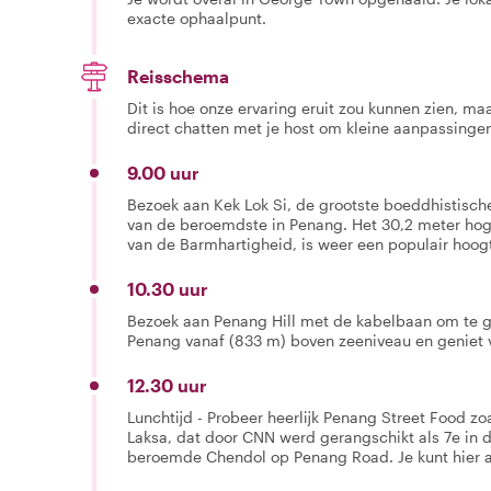
exacte ophaalpunt.
Reisschema
Dit is hoe onze ervaring eruit zou kunnen zien, maar
direct chatten met je host om kleine aanpassingen
9.00 uur
Bezoek aan Kek Lok Si, de grootste boeddhistische
van de beroemdste in Penang. Het 30,2 meter hog
van de Barmhartigheid, is weer een populair hoog
10.30 uur
Bezoek aan Penang Hill met de kabelbaan om te g
Penang vanaf (833 m) boven zeeniveau en geniet v
12.30 uur
Lunchtijd - Probeer heerlijk Penang Street Food z
Laksa, dat door CNN werd gerangschikt als 7e in
beroemde Chendol op Penang Road. Je kunt hier al