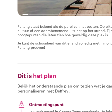
Penang staat bekend als de parel van het oosten. Op elke
cultuur of een adembenemend uitzicht op het strand. Tij
hoogtepunten die laten zien hoe geweldig deze plek is.
Je kunt de schoonheid van dit eiland volledig met mij o
Penang proeven!
Dit is
het plan
Bekijk het onderstaande plan om te zien wat je gaa
personaliseren met Deffrey .
Ontmoetingspunt
Je wordt overal in George Town opgehaald. Je loka