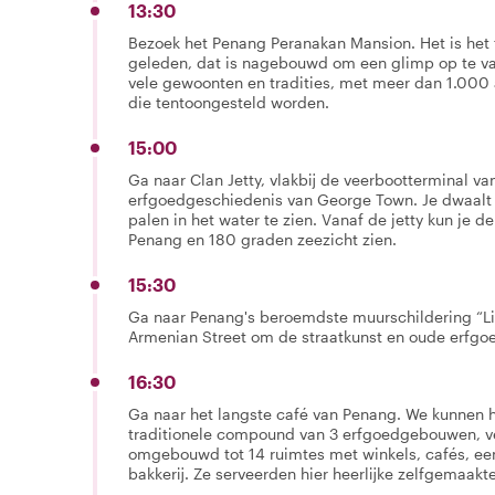
13:30
Bezoek het Penang Peranakan Mansion. Het is het 
geleden, dat is nagebouwd om een glimp op te va
vele gewoonten en tradities, met meer dan 1.000 a
die tentoongesteld worden.
15:00
Ga naar Clan Jetty, vlakbij de veerbootterminal v
erfgoedgeschiedenis van George Town. Je dwaalt 
palen in het water te zien. Vanaf de jetty kun je 
Penang en 180 graden zeezicht zien.
15:30
Ga naar Penang's beroemdste muurschildering “Lit
Armenian Street om de straatkunst en oude erfg
16:30
Ga naar het langste café van Penang. We kunnen h
traditionele compound van 3 erfgoedgebouwen, v
omgebouwd tot 14 ruimtes met winkels, cafés, een
bakkerij. Ze serveerden hier heerlijke zelfgemaakt