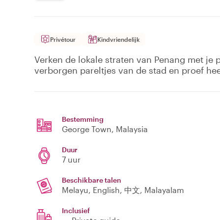
Privétour
Kindvriendelijk
Verken de lokale straten van Penang met je 
verborgen pareltjes van de stad en proef heer
Bestemming
George Town
, Malaysia
Duur
7 uur
Beschikbare talen
Melayu, English, 中文, Malayalam
Inclusief