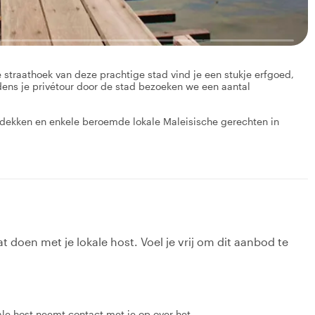
 straathoek van deze prachtige stad vind je een stukje erfgoed,
dens je privétour door de stad bezoeken we een aantal
ntdekken en enkele beroemde lokale Maleisische gerechten in
t doen met je lokale host. Voel je vrij om dit aanbod te
le host neemt contact met je op over het