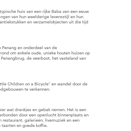
typische huis van een rijke Baba van een eeuw
ngen van hun weelderige levensstijl en hun
ntiekstukken en verzamelobjecten uit die tijd
an Penang en onderdeel van de
rond om enkele oude, unieke houten huizen op
de Penangbrug, de veerboot, het vasteland van
tle Children on a Bicycle” en wandel door de
oedgebouwen te verkennen.
ier wat drankjes en gebak nemen. Het is een
erbonden door een openlucht binnenplaats en
 restaurant, galerieën, livemuziek en een
e taarten en goede koffie.