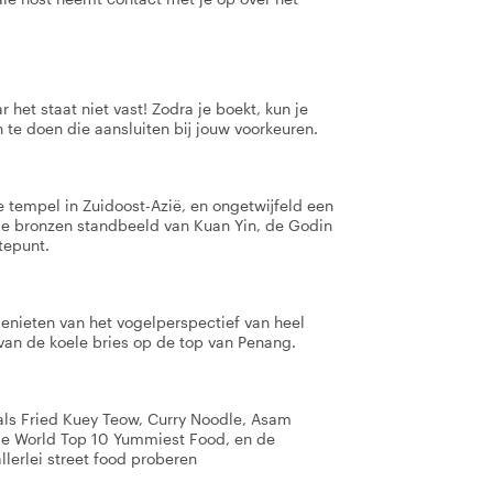
 het staat niet vast! Zodra je boekt, kun je
 te doen die aansluiten bij jouw voorkeuren.
 tempel in Zuidoost-Azië, en ongetwijfeld een
e bronzen standbeeld van Kuan Yin, de Godin
tepunt.
enieten van het vogelperspectief van heel
an de koele bries op de top van Penang.
oals Fried Kuey Teow, Curry Noodle, Asam
 de World Top 10 Yummiest Food, en de
lerlei street food proberen