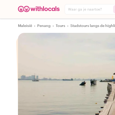
Waar ga je naartoe?
Maleisië
›
Penang
›
Tours
›
Stadstours langs de highl