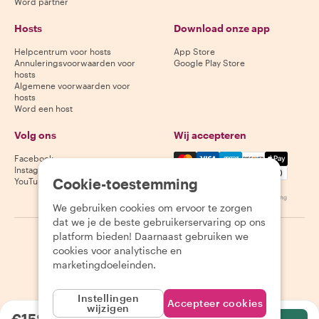
Word partner
Hosts
Download onze app
Helpcentrum voor hosts
App Store
Annuleringsvoorwaarden voor
Google Play Store
hosts
Algemene voorwaarden voor
hosts
Word een host
Volg ons
Wij accepteren
Mastercard, Visa, Amex, Di
Facebook
Instagram
Cookie-toestemming
YouTube
Beschikbaarheid varieert per bestemming
We gebruiken cookies om ervoor te zorgen
dat we je de beste gebruikerservaring op ons
platform bieden! Daarnaast gebruiken we
©
2026
Withlocals.com
|
Privacybeleid
|
Cookies
|
Sitemap
cookies voor analytische en
marketingdoeleinden.
Instellingen
Accepteer cookies
wijzigen