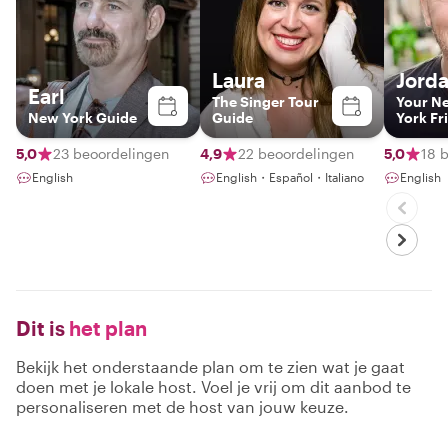
Laura
Jord
Earl
The Singer Tour
Your N
New York Guide
Guide
York Fr
5,0
23 beoordelingen
4,9
22 beoordelingen
5,0
18 
English
English・Español・Italiano
English
Dit is
het plan
Bekijk het onderstaande plan om te zien wat je gaat
doen met je lokale host. Voel je vrij om dit aanbod te
personaliseren met de host van jouw keuze.