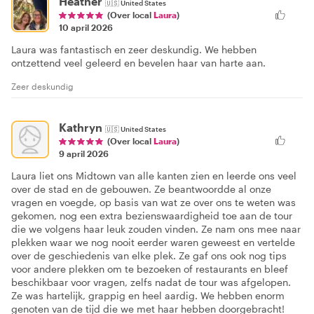
Heather
🇺🇸
United States
(Over local
Laura
)
10 april 2026
Laura was fantastisch en zeer deskundig. We hebben
ontzettend veel geleerd en bevelen haar van harte aan.
Zeer deskundig
Kathryn
🇺🇸
United States
(Over local
Laura
)
9 april 2026
Laura liet ons Midtown van alle kanten zien en leerde ons veel
over de stad en de gebouwen. Ze beantwoordde al onze
vragen en voegde, op basis van wat ze over ons te weten was
gekomen, nog een extra bezienswaardigheid toe aan de tour
die we volgens haar leuk zouden vinden. Ze nam ons mee naar
plekken waar we nog nooit eerder waren geweest en vertelde
over de geschiedenis van elke plek. Ze gaf ons ook nog tips
voor andere plekken om te bezoeken of restaurants en bleef
beschikbaar voor vragen, zelfs nadat de tour was afgelopen.
Ze was hartelijk, grappig en heel aardig. We hebben enorm
genoten van de tijd die we met haar hebben doorgebracht!