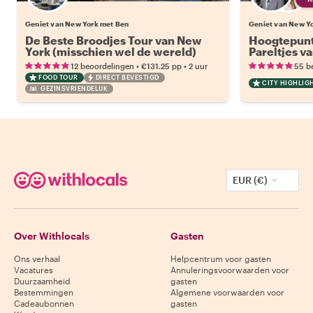
Geniet van New York met Ben
Geniet van New Yo
De Beste Broodjes Tour van New
Hoogtepunt
York (misschien wel de wereld)
Pareltjes v
Midtown M
•
•
12 beoordelingen
€131.25
pp
2 uur
55 b
FOOD TOUR
DIRECT BEVESTIGD
CITY HIGHLIG
GEZINSVRIENDELIJK
EUR (€)
Over Withlocals
Gasten
Ons verhaal
Helpcentrum voor gasten
Vacatures
Annuleringsvoorwaarden voor
Duurzaamheid
gasten
Bestemmingen
Algemene voorwaarden voor
Cadeaubonnen
gasten