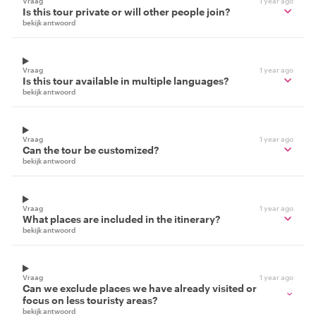
Vraag
1 year ago
Is this tour private or will other people join?
bekijk antwoord
Vraag
1 year ago
Is this tour available in multiple languages?
bekijk antwoord
Vraag
1 year ago
Can the tour be customized?
bekijk antwoord
Vraag
1 year ago
What places are included in the itinerary?
bekijk antwoord
Vraag
1 year ago
Can we exclude places we have already visited or
focus on less touristy areas?
bekijk antwoord