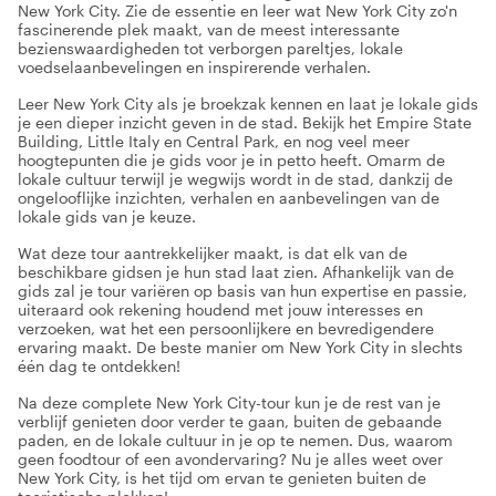
New York City. Zie de essentie en leer wat New York City zo'n
fascinerende plek maakt, van de meest interessante
bezienswaardigheden tot verborgen pareltjes, lokale
voedselaanbevelingen en inspirerende verhalen.
Leer New York City als je broekzak kennen en laat je lokale gids
je een dieper inzicht geven in de stad. Bekijk het Empire State
Building, Little Italy en Central Park, en nog veel meer
hoogtepunten die je gids voor je in petto heeft. Omarm de
lokale cultuur terwijl je wegwijs wordt in de stad, dankzij de
ongelooflijke inzichten, verhalen en aanbevelingen van de
lokale gids van je keuze.
Wat deze tour aantrekkelijker maakt, is dat elk van de
beschikbare gidsen je hun stad laat zien. Afhankelijk van de
gids zal je tour variëren op basis van hun expertise en passie,
uiteraard ook rekening houdend met jouw interesses en
verzoeken, wat het een persoonlijkere en bevredigendere
ervaring maakt. De beste manier om New York City in slechts
één dag te ontdekken!
Na deze complete New York City-tour kun je de rest van je
verblijf genieten door verder te gaan, buiten de gebaande
paden, en de lokale cultuur in je op te nemen. Dus, waarom
geen foodtour of een avondervaring? Nu je alles weet over
New York City, is het tijd om ervan te genieten buiten de