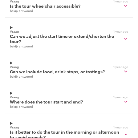
Vraag
1 year ago
Is the tour wheelchair accessible?
bekijk antwoord
Vraag
1 year ago
Can we adjust the start time or extend/shorten the
tour?
bekijk antwoord
Vraag
1 year ago
Can we include food, drink stops, or tastings?
bekijk antwoord
Vraag
1 year ago
Where does the tour start and end?
bekijk antwoord
Vraag
1 year ago
Is it better to do the tour in the morning or afternoon
to avoid crowds?