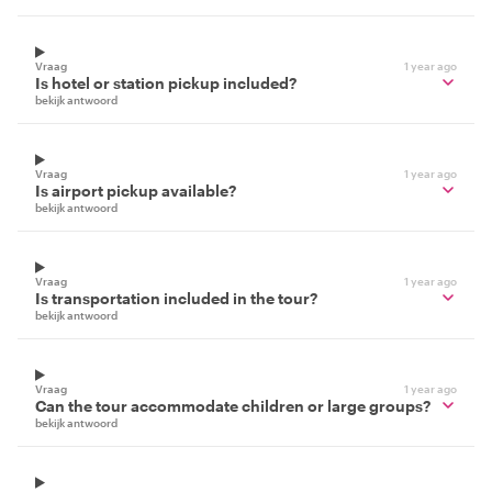
Vraag
1 year ago
Is hotel or station pickup included?
bekijk antwoord
Vraag
1 year ago
Is airport pickup available?
bekijk antwoord
Vraag
1 year ago
Is transportation included in the tour?
bekijk antwoord
Vraag
1 year ago
Can the tour accommodate children or large groups?
bekijk antwoord