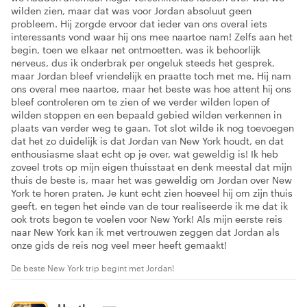
wilden zien, maar dat was voor Jordan absoluut geen
probleem. Hij zorgde ervoor dat ieder van ons overal iets
interessants vond waar hij ons mee naartoe nam! Zelfs aan het
begin, toen we elkaar net ontmoetten, was ik behoorlijk
nerveus, dus ik onderbrak per ongeluk steeds het gesprek,
maar Jordan bleef vriendelijk en praatte toch met me. Hij nam
ons overal mee naartoe, maar het beste was hoe attent hij ons
bleef controleren om te zien of we verder wilden lopen of
wilden stoppen en een bepaald gebied wilden verkennen in
plaats van verder weg te gaan. Tot slot wilde ik nog toevoegen
dat het zo duidelijk is dat Jordan van New York houdt, en dat
enthousiasme slaat echt op je over, wat geweldig is! Ik heb
zoveel trots op mijn eigen thuisstaat en denk meestal dat mijn
thuis de beste is, maar het was geweldig om Jordan over New
York te horen praten. Je kunt echt zien hoeveel hij om zijn thuis
geeft, en tegen het einde van de tour realiseerde ik me dat ik
ook trots begon te voelen voor New York! Als mijn eerste reis
naar New York kan ik met vertrouwen zeggen dat Jordan als
onze gids de reis nog veel meer heeft gemaakt!
De beste New York trip begint met Jordan!