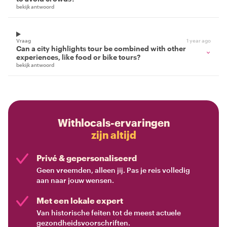
bekijk antwoord
Vraag
1 year ago
Can a city highlights tour be combined with other
experiences, like food or bike tours?
bekijk antwoord
Withlocals-ervaringen
zijn altijd
Privé & gepersonaliseerd
Geen vreemden, alleen jij. Pas je reis volledig
aan naar jouw wensen.
Met een lokale expert
Van historische feiten tot de meest actuele
gezondheidsvoorschriften.