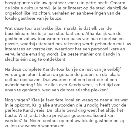
hoogtepunten die uw gastheer voor u in petto heeft. Omarm
de lokale cultuur terwijl je je oriënteert op de stad, dankzij de
ongelooflijke inzichten, verhalen en aanbevelingen van de
lokale gastheer van je keuze.
Wat deze tour aantrekkelijker maakt, is dat elk van de
beschikbare hosts je hun stad laat zien. Afhankelijk van de
gastheer zal uw tour variëren op basis van hun expertise en
passie, waarbij uiteraard ook rekening wordt gehouden met uw
interesses en verzoeken, waardoor het een persoonlijkere en
vervullende ervaring wordt. De beste manier om Kandy in
slechts één dag te ontdekken!
Na deze complete Kandy-tour kun je de rest van je verblijf
verder genieten, buiten de gebaande paden, en de lokale
cultuur opsnuiven. Dus waarom niet een foodtour of een
avondervaring? Nu je alles over Kandy weet, is het tijd om
ervan te genieten, weg van de toeristische plekken!
Nog vragen? Kies je favoriete local en vraag ze naar alles wat
in je opkomt. Krijg alle antwoorden die u nodig heeft voor de
perfecte Kandy-reis. De lokale bevolking weet het altijd het
beste. Wist je dat deze privétour gepersonaliseerd kan
worden? Ja! Neem contact op met uw lokale gastheer en zij
zullen uw wensen waarmaken.