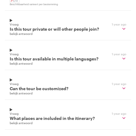
Beschikbaarheid varieert per bestemming
Vraag
1 year ago
Is this tour private or will other people join?
bekijk antwoord
Vraag
1 year ago
Is this tour available in multiple languages?
bekijk antwoord
Vraag
1 year ago
Can the tour be customized?
bekijk antwoord
Vraag
1 year ago
What places are included in the itinerary?
bekijk antwoord