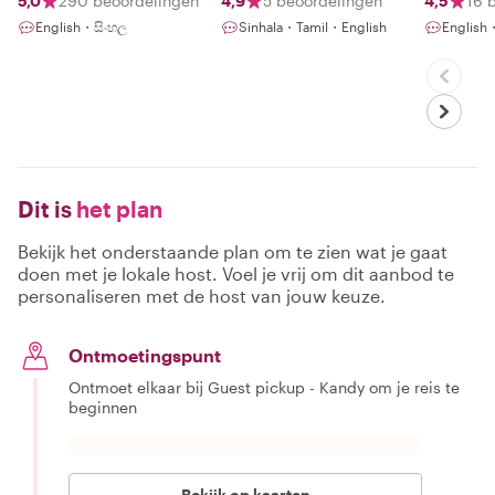
5,0
290 beoordelingen
4,9
5 beoordelingen
4,5
16 
interes
English・සිංහල
Sinhala・Tamil・English
English
gems
Dit is
het plan
Bekijk het onderstaande plan om te zien wat je gaat
doen met je lokale host. Voel je vrij om dit aanbod te
personaliseren met de host van jouw keuze.
Ontmoetingspunt
Ontmoet elkaar bij Guest pickup - Kandy om je reis te
beginnen
Bekijk op kaarten