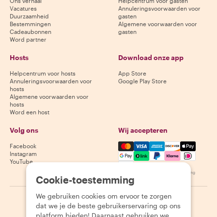
Ons verhaal
Helpcentrum voor gasten
Vacatures
Annuleringsvoorwaarden voor
Duurzaamheid
gasten
Bestemmingen
Algemene voorwaarden voor
Cadeaubonnen
gasten
Word partner
Hosts
Download onze app
Helpcentrum voor hosts
App Store
Annuleringsvoorwaarden voor
Google Play Store
hosts
Algemene voorwaarden voor
hosts
Word een host
Volg ons
Wij accepteren
Mastercard, Visa, Amex, Di
Facebook
Instagram
YouTube
Beschikbaarheid varieert per bestemming
Cookie-toestemming
We gebruiken cookies om ervoor te zorgen
©
2026
Withlocals.com
|
Privacybeleid
|
Cookies
|
Sitemap
dat we je de beste gebruikerservaring op ons
platform bieden! Daarnaast gebruiken we