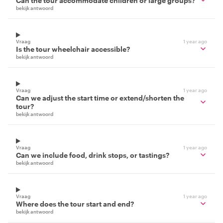
Can the tour accommodate children or large groups?
bekijk antwoord
Vraag
1 year ago
Is the tour wheelchair accessible?
bekijk antwoord
Vraag
1 year ago
Can we adjust the start time or extend/shorten the
tour?
bekijk antwoord
Vraag
1 year ago
Can we include food, drink stops, or tastings?
bekijk antwoord
Vraag
1 year ago
Where does the tour start and end?
bekijk antwoord