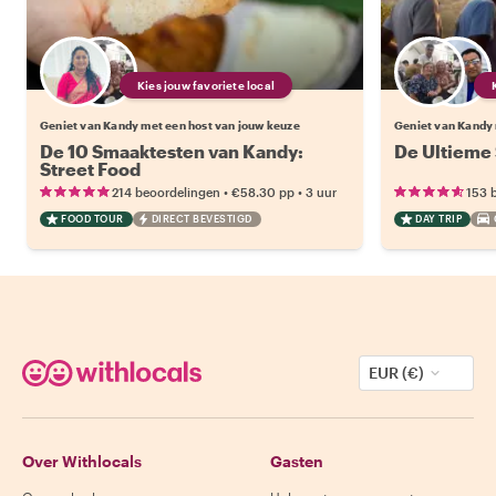
Kies jouw favoriete local
Geniet van Kandy met een host van jouw keuze
Geniet van Kandy 
De 10 Smaaktesten van Kandy:
De Ultieme 
Street Food
•
•
214 beoordelingen
€58.30
pp
3 uur
153 
FOOD TOUR
DIRECT BEVESTIGD
DAY TRIP
EUR (€)
Over Withlocals
Gasten