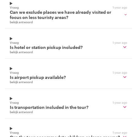
Vraag
1 year ago
Can we exclude places we have already visited or
focus on less touristy areas?
bekijk antwoord
Vraag
1 year ago
Is hotel or station pickup included?
bekijk antwoord
Vraag
1 year ago
Is airport pickup available?
bekijk antwoord
Vraag
1 year ago
Is transportation included in the tour?
bekijk antwoord
Vraag
1 year ago