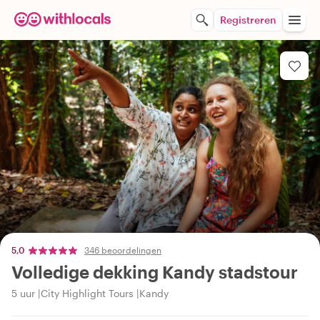
Registreren
5,0
346 beoordelingen
Volledige dekking Kandy stadstour
5 uur
City Highlight Tours
Kandy