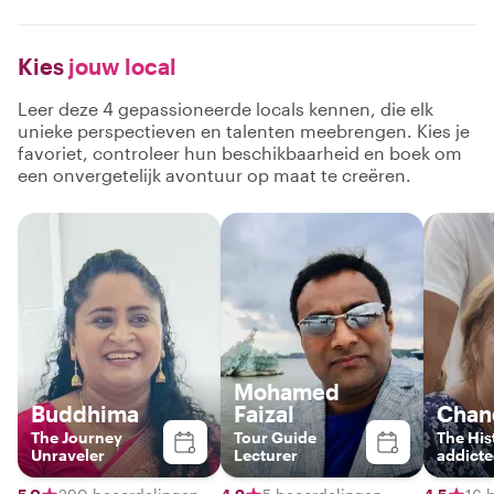
Kies
jouw local
Leer deze 4 gepassioneerde locals kennen, die elk
unieke perspectieven en talenten meebrengen. Kies je
favoriet, controleer hun beschikbaarheid en boek om
een onvergetelijk avontuur op maat te creëren.
Mohamed
Buddhima
Faizal
Chan
The Journey
Tour Guide
The His
Unraveler
Lecturer
addicte
authent
Lankan