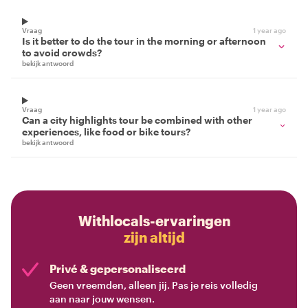
Vraag
1 year ago
Is it better to do the tour in the morning or afternoon
to avoid crowds?
bekijk antwoord
Vraag
1 year ago
Can a city highlights tour be combined with other
experiences, like food or bike tours?
bekijk antwoord
Withlocals-ervaringen
zijn altijd
Privé & gepersonaliseerd
Geen vreemden, alleen jij. Pas je reis volledig
aan naar jouw wensen.