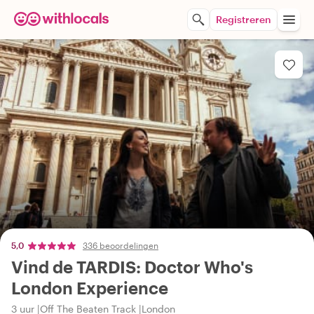
Registreren
5,0
336 beoordelingen
Vind de TARDIS: Doctor Who's
London Experience
3 uur
Off The Beaten Track
London