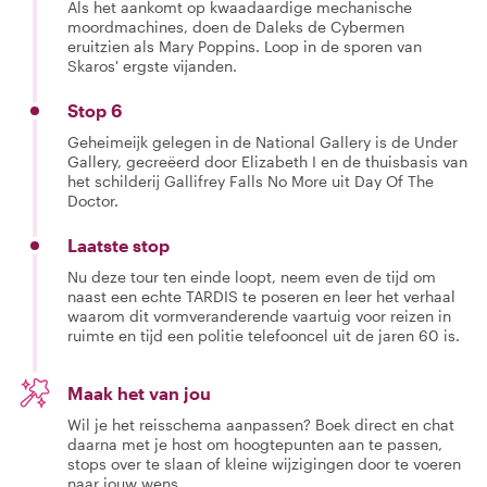
Als het aankomt op kwaadaardige mechanische
moordmachines, doen de Daleks de Cybermen
eruitzien als Mary Poppins. Loop in de sporen van
Skaros' ergste vijanden.
Stop 6
Geheimeijk gelegen in de National Gallery is de Under
Gallery, gecreëerd door Elizabeth I en de thuisbasis van
het schilderij Gallifrey Falls No More uit Day Of The
Doctor.
Laatste stop
Nu deze tour ten einde loopt, neem even de tijd om
naast een echte TARDIS te poseren en leer het verhaal
waarom dit vormveranderende vaartuig voor reizen in
ruimte en tijd een politie telefooncel uit de jaren 60 is.
Maak het van jou
Wil je het reisschema aanpassen? Boek direct en chat
daarna met je host om hoogtepunten aan te passen,
stops over te slaan of kleine wijzigingen door te voeren
naar jouw wens.