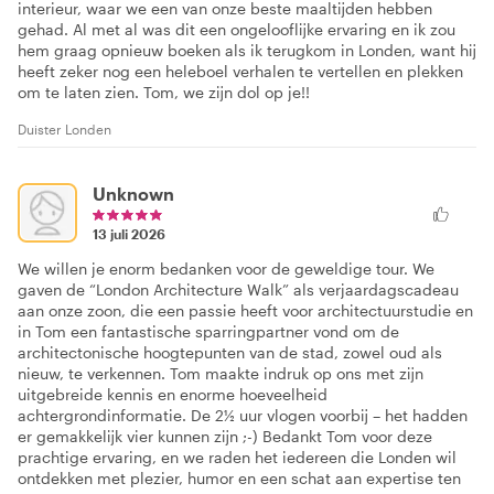
interieur, waar we een van onze beste maaltijden hebben
gehad. Al met al was dit een ongelooflijke ervaring en ik zou
hem graag opnieuw boeken als ik terugkom in Londen, want hij
heeft zeker nog een heleboel verhalen te vertellen en plekken
om te laten zien. Tom, we zijn dol op je!!
Duister Londen
Unknown
13 juli 2026
We willen je enorm bedanken voor de geweldige tour. We
gaven de “London Architecture Walk” als verjaardagscadeau
aan onze zoon, die een passie heeft voor architectuurstudie en
in Tom een fantastische sparringpartner vond om de
architectonische hoogtepunten van de stad, zowel oud als
nieuw, te verkennen. Tom maakte indruk op ons met zijn
uitgebreide kennis en enorme hoeveelheid
achtergrondinformatie. De 2½ uur vlogen voorbij – het hadden
er gemakkelijk vier kunnen zijn ;-) Bedankt Tom voor deze
prachtige ervaring, en we raden het iedereen die Londen wil
ontdekken met plezier, humor en een schat aan expertise ten