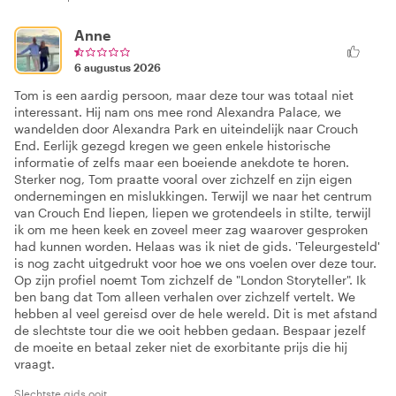
Anne
6 augustus 2026
Tom is een aardig persoon, maar deze tour was totaal niet
interessant. Hij nam ons mee rond Alexandra Palace, we
wandelden door Alexandra Park en uiteindelijk naar Crouch
End. Eerlijk gezegd kregen we geen enkele historische
informatie of zelfs maar een boeiende anekdote te horen.
Sterker nog, Tom praatte vooral over zichzelf en zijn eigen
ondernemingen en mislukkingen. Terwijl we naar het centrum
van Crouch End liepen, liepen we grotendeels in stilte, terwijl
ik om me heen keek en zoveel meer zag waarover gesproken
had kunnen worden. Helaas was ik niet de gids. 'Teleurgesteld'
is nog zacht uitgedrukt voor hoe we ons voelen over deze tour.
Op zijn profiel noemt Tom zichzelf de "London Storyteller". Ik
ben bang dat Tom alleen verhalen over zichzelf vertelt. We
hebben al veel gereisd over de hele wereld. Dit is met afstand
de slechtste tour die we ooit hebben gedaan. Bespaar jezelf
de moeite en betaal zeker niet de exorbitante prijs die hij
vraagt.
Slechtste gids ooit