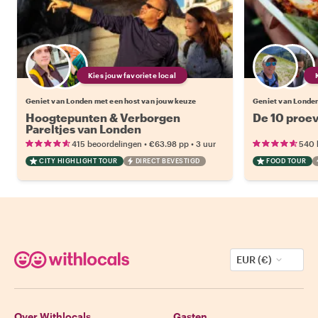
Kies jouw favoriete local
Geniet van Londen met een host van jouw keuze
Geniet van Londen
Hoogtepunten & Verborgen
De 10 proev
Pareltjes van Londen
•
•
415 beoordelingen
€63.98
pp
3 uur
540 
CITY HIGHLIGHT TOUR
DIRECT BEVESTIGD
FOOD TOUR
EUR (€)
Over Withlocals
Gasten