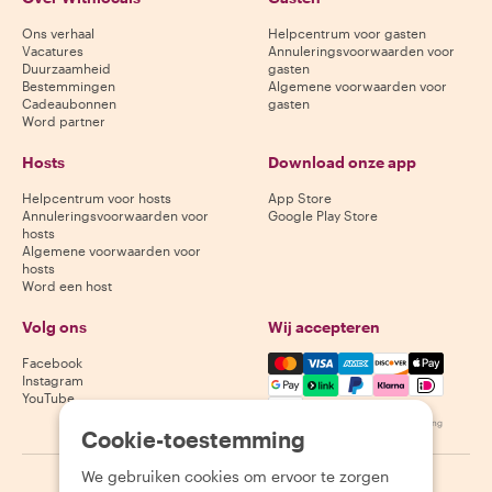
Ons verhaal
Helpcentrum voor gasten
Vacatures
Annuleringsvoorwaarden voor
Duurzaamheid
gasten
Bestemmingen
Algemene voorwaarden voor
Cadeaubonnen
gasten
Word partner
Hosts
Download onze app
Helpcentrum voor hosts
App Store
Annuleringsvoorwaarden voor
Google Play Store
hosts
Algemene voorwaarden voor
hosts
Word een host
Volg ons
Wij accepteren
Mastercard, Visa, Amex, Di
Facebook
Instagram
YouTube
Beschikbaarheid varieert per bestemming
Cookie-toestemming
We gebruiken cookies om ervoor te zorgen
©
2026
Withlocals.com
|
Privacybeleid
|
Cookies
|
Sitemap