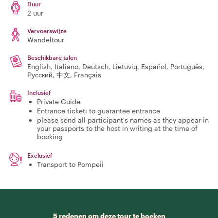
Duur
2 uur
Vervoerswijze
Wandeltour
Beschikbare talen
English, Italiano, Deutsch, Lietuvių, Español, Português,
Русский, 中文, Français
Inclusief
Private Guide
Entrance ticket: to guarantee entrance
please send all participant's names as they appear in
your passports to the host in writing at the time of
booking
Exclusief
Transport to Pompeii
5 redenen om deze tour te boeken