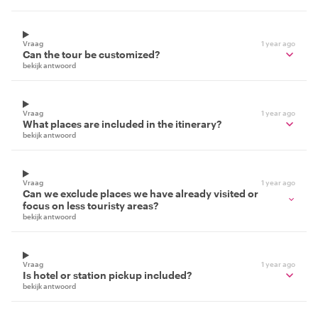
Vraag
1 year ago
Can the tour be customized?
bekijk antwoord
Vraag
1 year ago
What places are included in the itinerary?
bekijk antwoord
Vraag
1 year ago
Can we exclude places we have already visited or
focus on less touristy areas?
bekijk antwoord
Vraag
1 year ago
Is hotel or station pickup included?
bekijk antwoord