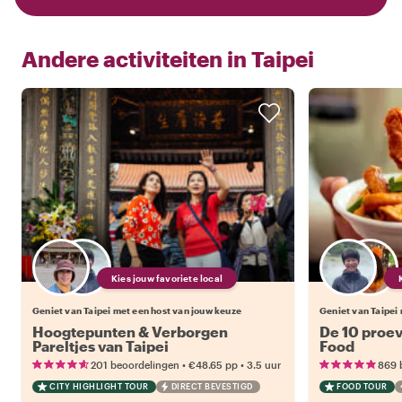
Andere activiteiten in
Taipei
Kies jouw favoriete local
Geniet van Taipei met een host van jouw keuze
Geniet van Taipei
Hoogtepunten & Verborgen
De 10 proev
Pareltjes van Taipei
Food
•
•
201 beoordelingen
€48.65
pp
3.5 uur
869 
CITY HIGHLIGHT TOUR
DIRECT BEVESTIGD
FOOD TOUR