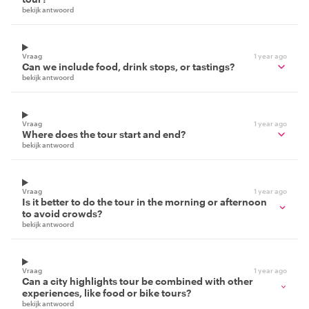
bekijk antwoord
Vraag
1 year ago
Can we include food, drink stops, or tastings?
bekijk antwoord
Vraag
1 year ago
Where does the tour start and end?
bekijk antwoord
Vraag
1 year ago
Is it better to do the tour in the morning or afternoon
to avoid crowds?
bekijk antwoord
Vraag
1 year ago
Can a city highlights tour be combined with other
experiences, like food or bike tours?
bekijk antwoord