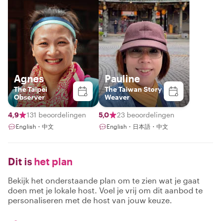
Agnes
Pauline
The Taipei
The Taiwan Story
Observer
Weaver
4,9
131 beoordelingen
5,0
23 beoordelingen
English・中文
English・日本語・中文
Dit is
het plan
Bekijk het onderstaande plan om te zien wat je gaat
doen met je lokale host. Voel je vrij om dit aanbod te
personaliseren met de host van jouw keuze.