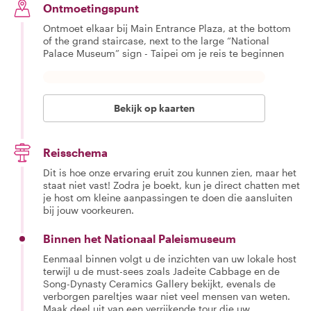
Ontmoetingspunt
Ontmoet elkaar bij Main Entrance Plaza, at the bottom
of the grand staircase, next to the large “National
Palace Museum” sign - Taipei om je reis te beginnen
Bekijk op kaarten
Reisschema
Dit is hoe onze ervaring eruit zou kunnen zien, maar het
staat niet vast! Zodra je boekt, kun je direct chatten met
je host om kleine aanpassingen te doen die aansluiten
bij jouw voorkeuren.
Binnen het Nationaal Paleismuseum
Eenmaal binnen volgt u de inzichten van uw lokale host
terwijl u de must-sees zoals Jadeite Cabbage en de
Song-Dynasty Ceramics Gallery bekijkt, evenals de
verborgen pareltjes waar niet veel mensen van weten.
Maak deel uit van een verrijkende tour die uw