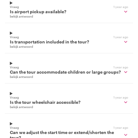
Vraag
1 year ago
Is airport pickup available?
bekijk antwoord
Vraag
1 year ago
Is transportation included in the tour?
bekijk antwoord
Vraag
1 year ago
Can the tour accommodate children or large groups?
bekijk antwoord
Vraag
1 year ago
Is the tour wheelchair accessible?
bekijk antwoord
Vraag
1 year ago
Can we adjust the start time or extend/shorten the
tour?