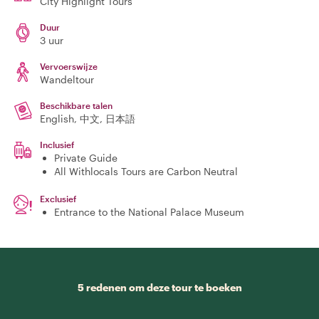
City Highlight Tours
Duur
3 uur
Vervoerswijze
Wandeltour
Beschikbare talen
English, 中文, 日本語
Inclusief
Private Guide
All Withlocals Tours are Carbon Neutral
Exclusief
Entrance to the National Palace Museum
5 redenen om deze tour te boeken