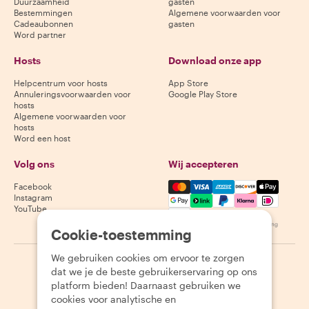
Duurzaamheid
gasten
Bestemmingen
Algemene voorwaarden voor
Cadeaubonnen
gasten
Word partner
Hosts
Download onze app
Helpcentrum voor hosts
App Store
Annuleringsvoorwaarden voor
Google Play Store
hosts
Algemene voorwaarden voor
hosts
Word een host
Volg ons
Wij accepteren
Mastercard, Visa, Amex, Di
Facebook
Instagram
YouTube
Beschikbaarheid varieert per bestemming
Cookie-toestemming
We gebruiken cookies om ervoor te zorgen
©
2026
Withlocals.com
|
Privacybeleid
|
Cookies
|
Sitemap
dat we je de beste gebruikerservaring op ons
platform bieden! Daarnaast gebruiken we
cookies voor analytische en