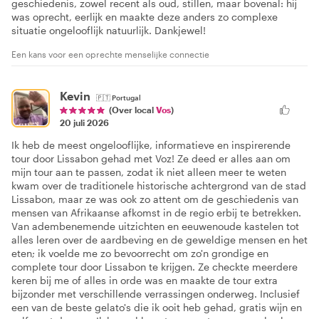
geschiedenis, zowel recent als oud, stillen, maar bovenal: hij
was oprecht, eerlijk en maakte deze anders zo complexe
situatie ongelooflijk natuurlijk. Dankjewel!
Een kans voor een oprechte menselijke connectie
Kevin
🇵🇹
Portugal
(Over local
Vos
)
20 juli 2026
Ik heb de meest ongelooflijke, informatieve en inspirerende
tour door Lissabon gehad met Voz! Ze deed er alles aan om
mijn tour aan te passen, zodat ik niet alleen meer te weten
kwam over de traditionele historische achtergrond van de stad
Lissabon, maar ze was ook zo attent om de geschiedenis van
mensen van Afrikaanse afkomst in de regio erbij te betrekken.
Van adembenemende uitzichten en eeuwenoude kastelen tot
alles leren over de aardbeving en de geweldige mensen en het
eten; ik voelde me zo bevoorrecht om zo'n grondige en
complete tour door Lissabon te krijgen. Ze checkte meerdere
keren bij me of alles in orde was en maakte de tour extra
bijzonder met verschillende verrassingen onderweg. Inclusief
een van de beste gelato's die ik ooit heb gehad, gratis wijn en