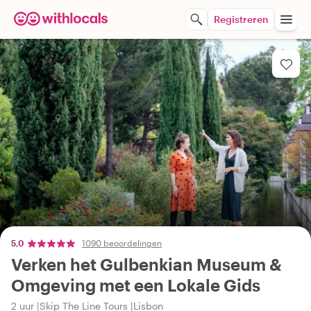
Registreren
5,0
1090 beoordelingen
Verken het Gulbenkian Museum &
Omgeving met een Lokale Gids
2 uur
Skip The Line Tours
Lisbon