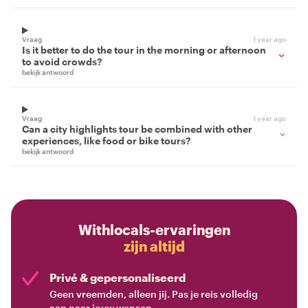
Vraag
1 year ago
Is it better to do the tour in the morning or afternoon
to avoid crowds?
bekijk antwoord
Vraag
1 year ago
Can a city highlights tour be combined with other
experiences, like food or bike tours?
bekijk antwoord
Withlocals-ervaringen
zijn altijd
Privé & gepersonaliseerd
Geen vreemden, alleen jij. Pas je reis volledig
aan naar jouw wensen.