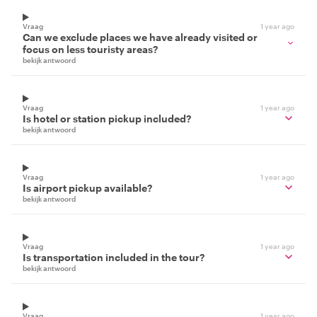
Vraag
1 year ago
Can we exclude places we have already visited or
focus on less touristy areas?
bekijk antwoord
Vraag
1 year ago
Is hotel or station pickup included?
bekijk antwoord
Vraag
1 year ago
Is airport pickup available?
bekijk antwoord
Vraag
1 year ago
Is transportation included in the tour?
bekijk antwoord
Vraag
1 year ago