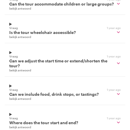
Can the tour accommodate children or large groups?
bekijk antwoord
Vraag
1 year ago
Is the tour wheelchair accessible?
bekijk antwoord
Vraag
1 year ago
Can we adjust the start time or extend/shorten the
tour?
bekijk antwoord
Vraag
1 year ago
Can we include food, drink stops, or tastings?
bekijk antwoord
Vraag
1 year ago
Where does the tour start and end?
bekijk antwoord