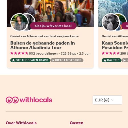
Kies jouw favoriete local
Geniet van Athene met een host van jouw keuze
Geniet van Athene
Buiten de gebaande paden in
Kaap Souni
Athene: Akadimia Tour
Poseidon Pr
•
•
602 beoordelingen
€28.39
pp
2.5 uur
298 
OFF THE BEATEN TRACK
DIRECT BEVESTIGD
DAY TRIP
EUR (€)
Over Withlocals
Gasten