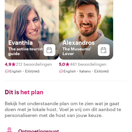
Evanthia
Alexandros
The active tourist
The Museums'
guide
Lover
4,9
212 beoordelingen
5,0
461 beoordelingen
English・Ελληνικά
English・Italiano・Ελληνικά
Dit is
het plan
Bekijk het onderstaande plan om te zien wat je gaat
doen met je lokale host. Voel je vrij om dit aanbod te
personaliseren met de host van jouw keuze.
Ontmoetingspunt