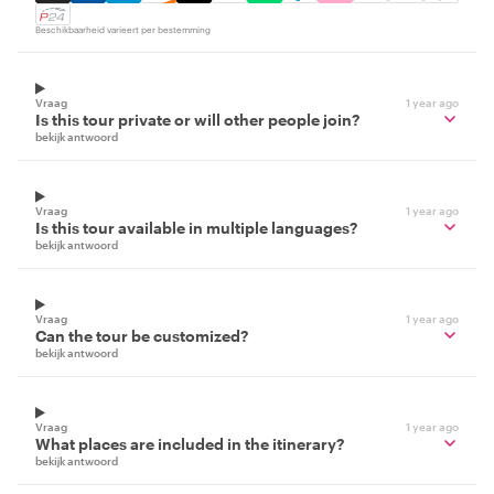
Beschikbaarheid varieert per bestemming
Vraag
1 year ago
Is this tour private or will other people join?
bekijk antwoord
Vraag
1 year ago
Is this tour available in multiple languages?
bekijk antwoord
Vraag
1 year ago
Can the tour be customized?
bekijk antwoord
Vraag
1 year ago
What places are included in the itinerary?
bekijk antwoord