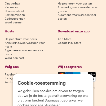
Ons verhaal
Helpcentrum voor gasten
Vacatures
Annuleringsvoorwaarden voor
Duurzaamheid
gasten
Bestemmingen
Algemene voorwaarden voor
Cadeaubonnen
gasten
Word partner
Hosts
Download onze app
Helpcentrum voor hosts
App Store
Annuleringsvoorwaarden voor
Google Play Store
hosts
Algemene voorwaarden voor
hosts
Word een host
Volg ons
Wij accepteren
Mastercard, Visa, Amex, Di
Facebook
Instagram
Cookie-toestemming
YouTube
Beschikbaarheid varieert per bestemming
We gebruiken cookies om ervoor te zorgen
dat we je de beste gebruikerservaring op ons
platform bieden! Daarnaast gebruiken we
©
2026
Withlocals.com
|
Privacybeleid
|
Cookies
|
Sitemap
cookies voor analytische en