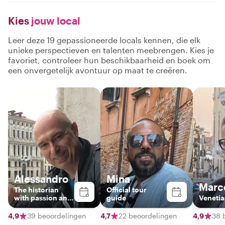
Kies
jouw local
Leer deze 19 gepassioneerde locals kennen, die elk
unieke perspectieven en talenten meebrengen. Kies je
favoriet, controleer hun beschikbaarheid en boek om
een onvergetelijk avontuur op maat te creëren.
Alessandro
Mina
Marc
The historian
Official tour
with passion and
guide
Venetia
love
4,9
39 beoordelingen
4,7
22 beoordelingen
4,9
38 