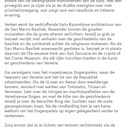
enkele van de belangrijkste monumenten van de stad. Met een
privégids aan je zijde sla je de drukke menigten over met
prioriteitstoegang, wat zorgt voor een naadloze en intieme
ervaring.
Verken eerst de verbluffende Italo-Byzantijnse architectuur van
de San Marco Basiliek. Bewonder binnen de gouden
mozaïeken die de grote altaren verlichten, terwijl je gids je
bezoek verrijkt met verhalen over de geschiedenis van de
basiliek en de symboliek achter de religieuze motieven. Als de
San Marco Basiliek onverwacht gesloten is, bezoek je in plaats
daarvan de 15e-eeuwse Kerk van San Zaccaria en de crypte of
het Correr Museum, die elk rijke inzichten bieden in de kunst
en geschiedenis van Venetië.
Ga vervolgens naar het majestueuze Dogenpaleis, waar de
heersers van Venetië ooit het lot van de Republiek
orkestreerden. Sla de rij over en dwaal door weelderige
kamers, versierd met werken van Tintoretto, Titiaan en
Veronese. Leer over de intriges en machtsspelletjes van de
Venetiaanse Doges, en voel de kilte van de geschiedenis
terwijl je over de beruchte Brug der Zuchten naar de oude
gevangenissen loopt. Na de rondleiding ben je van harte
welkom om het Dogenpaleis op eigen gelegenheid verder te
verkennen.
Zorg ervoor dat je je tickets van tevoren rechtstreeks via de