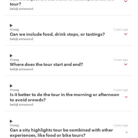
tour?
bekijk antwoord
Vraag
1 year ago
Can we include food, drink stops, or tastings?
bekijk antwoord
Vraag
1 year ago
Where does the tour start and end?
bekijk antwoord
Vraag
1 year ago
Is it better to do the tour in the morning or afternoon
to avoid crowds?
bekijk antwoord
Vraag
1 year ago
Can a city highlights tour be combined with other
experiences, like food or bike tours?