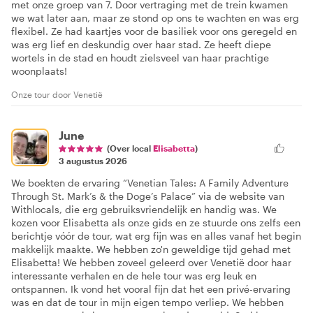
met onze groep van 7. Door vertraging met de trein kwamen
we wat later aan, maar ze stond op ons te wachten en was erg
flexibel. Ze had kaartjes voor de basiliek voor ons geregeld en
was erg lief en deskundig over haar stad. Ze heeft diepe
wortels in de stad en houdt zielsveel van haar prachtige
woonplaats!
Onze tour door Venetië
June
(Over local
Elisabetta
)
3 augustus 2026
We boekten de ervaring “Venetian Tales: A Family Adventure
Through St. Mark’s & the Doge’s Palace” via de website van
Withlocals, die erg gebruiksvriendelijk en handig was. We
kozen voor Elisabetta als onze gids en ze stuurde ons zelfs een
berichtje vóór de tour, wat erg fijn was en alles vanaf het begin
makkelijk maakte. We hebben zo'n geweldige tijd gehad met
Elisabetta! We hebben zoveel geleerd over Venetië door haar
interessante verhalen en de hele tour was erg leuk en
ontspannen. Ik vond het vooral fijn dat het een privé-ervaring
was en dat de tour in mijn eigen tempo verliep. We hebben