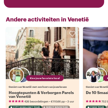
Andere activiteiten in
Venetië
Kies jouw favoriete local
Geniet van Venetië met een host van jouw keuze
Geniet van Veneti
Hoogtepunten & Verborgen Parels
De 10 Smaa
van Venetië
•
•
426 beoordelingen
€110.66
pp
3 uur
752 
CITY HIGHLIGHT TOUR
DIRECT BEVESTIGD
FOOD TOUR