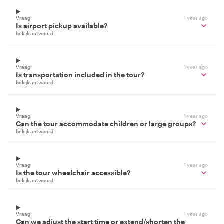
Vraag
1 year ago
Is airport pickup available?
bekijk antwoord
Vraag
1 year ago
Is transportation included in the tour?
bekijk antwoord
Vraag
1 year ago
Can the tour accommodate children or large groups?
bekijk antwoord
Vraag
1 year ago
Is the tour wheelchair accessible?
bekijk antwoord
Vraag
1 year ago
Can we adjust the start time or extend/shorten the