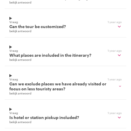
bekijk antwoord
Vraag
1 year ago
Can the tour be customized?
bekijk antwoord
Vraag
1 year ago
What places are included in the itinerary?
bekijk antwoord
Vraag
1 year ago
Can we exclude places we have already visited or
focus on less touristy areas?
bekijk antwoord
Vraag
1 year ago
Is hotel or station pickup included?
bekijk antwoord