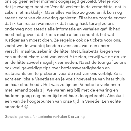
ons op geen enkel moment opgejaagd gevoeld. Stel je voor
dat je zwanger bent en Venetië verkent in de zomerhitte, dat is
zeker niet makkelijk! Maar alles verliep zo goed en ik kon nog
steeds echt van de ervaring genieten. Elisabetta zorgde ervoor
dat ik kon rusten wanneer ik dat nodig had, terwijl ze ons
onderweg nog steeds alle informatie en verhalen gaf. Ik had
nooit het gevoel dat ik iets miste alleen omdat ik het wat
rustiger aan moest doen. Ze regelde ook de tickets voor ons,
zodat we de wachtrij konden overslaan, wat een enorm
verschil maakte, zeker in de hitte. Met Elisabetta kregen we
een authentiekere kant van Venetië te zien, terwijl we de drukte
en de hitte zoveel mogelijk vermeden. Naast de tour gaf ze ons
ook veel geweldige tips over bezienswaardigheden en
restaurants om te proberen voor de rest van ons verblijf. Ze is
echt een lokale Venetiaan en je voelt hoeveel ze van haar thuis
en haar stad houdt. Het was zo fijn om Venetië te verkennen
met iemand zoals zij! We waren erg blij met de ervaring en
hadden graag nog meer tijd met haar doorgebracht. Absoluut
een van de hoogtepunten van onze tijd in Venetië. Een echte
aanrader! 😊
Geweldige host, fantastische verhalen & ervaring