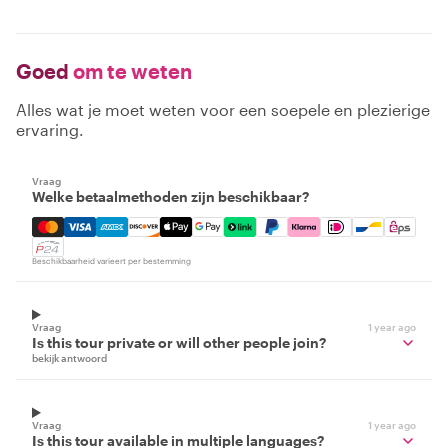
Goed
om te weten
Alles wat je moet weten voor een soepele en plezierige
ervaring.
Vraag
Welke betaalmethoden zijn beschikbaar?
Mastercard, Visa, Amex, Discover, Apple Pay, Google Pay
Beschikbaarheid varieert per bestemming
Vraag
1 year ago
Is this tour private or will other people join?
bekijk antwoord
Vraag
1 year ago
Is this tour available in multiple languages?