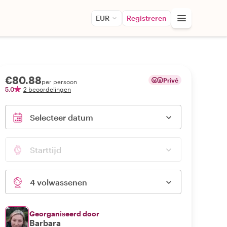
EUR
Registreren
€80.88
Privé
per persoon
5,0
2 beoordelingen
Selecteer datum
Starttijd
4 volwassenen
Georganiseerd door
Barbara