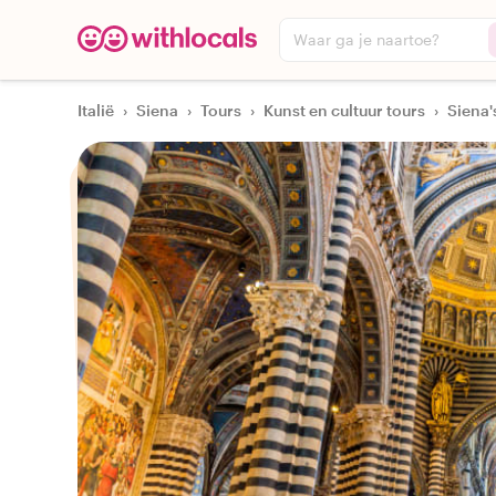
Waar ga je naartoe?
Italië
›
Siena
›
Tours
›
Kunst en cultuur tours
›
Siena'