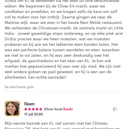
Siidoz om KL te verkennen via het eten uit drie verschillende
wijken. We begonnen bij de Chow Kit-markt, waar we
rondkeken en proefden, en we kregen zelfs de kans om zelf
roti te maken voor het ontbijt. Daarna gingen we naar de
Maleise wijk, waar we aten in het beste Nasi Melak-restaurant.
We verkenden de Chinatown-markt, de centrale markt en Little
India - zoveel geweldige stops onderweg, en op elke plek wist
Siidoz precies waar we heen moesten, wat we moesten
proberen en bij wie we het lekkerste eten konden halen. Het
was een perfecte balans tussen wandelen en eten, waardoor
we niet te vol zaten, en hij was zeer deskundig over het
erfgoed, de geschiedenis en het eten van KL. Je kon ook
merken hoe gepassioneerd hij was over zijn stad. We zijn met
veel andere gidsen op pad geweest, en hij is een van de
allerbesten. Een echte aanrader!
De allerbeste gids
Ileen
(Over local
Zack
)
17 juli 2026
Mijn eerste bezoek aan KL viel samen met het Chinees
Nieuwjaar '26. Het hart van KL was overvol met bezoekers en