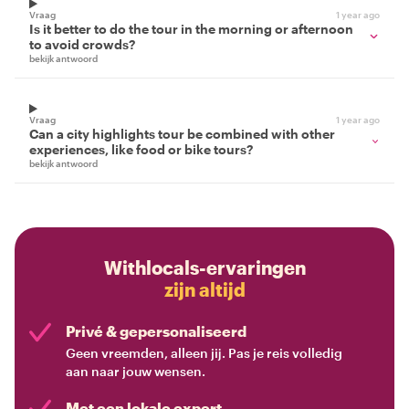
Vraag
1 year ago
Is it better to do the tour in the morning or afternoon
to avoid crowds?
bekijk antwoord
Vraag
1 year ago
Can a city highlights tour be combined with other
experiences, like food or bike tours?
bekijk antwoord
Withlocals-ervaringen
zijn altijd
Privé & gepersonaliseerd
Geen vreemden, alleen jij. Pas je reis volledig
aan naar jouw wensen.
Met een lokale expert