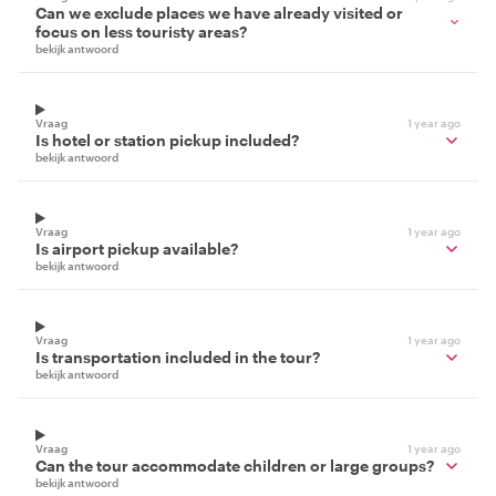
Can we exclude places we have already visited or
focus on less touristy areas?
bekijk antwoord
Vraag
1 year ago
Is hotel or station pickup included?
bekijk antwoord
Vraag
1 year ago
Is airport pickup available?
bekijk antwoord
Vraag
1 year ago
Is transportation included in the tour?
bekijk antwoord
Vraag
1 year ago
Can the tour accommodate children or large groups?
bekijk antwoord