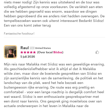
niets meer nodig! Zijn kennis was uitstekend en de tour was
volledig afgestemd op onze voorkeuren. De variëteit aan eten
die we hebben geproefd was enorm, waardoor we dingen
hebben geprobeerd die we anders niet hadden overwogen. De
tempelbezoeken waren ook uiterst interessant Bedankt Siidoz!
Een van ons komt zeker terug
Fantastische foodtour!
Raul
🇺🇸
United States
(Over local
Siidoz
)
5 juli 2026
Mijn reis naar Malakka met Siidoz was een geweldige ervaring.
Als geschiedenisliefhebber wist ik altijd al dat ik Malakka
wilde zien, maar door de boeiende gesprekken van Siidoz en
zijn aanzienlijke kennis van de samenleving, de politiek en het
landschap van de plek, werd het hele bezoek een
buitengewoon rijke ervaring. De route was erg prettig en
comfortabel - voor een lange roadtrip is dergelijk comfort heel
wat waard. Siidoz is een enthousiaste gesprekspartner met
een dorst naar kennis. Ons gesprek ging moeiteloos over van
actuele onderwerpen in het leven in Malakka naar de