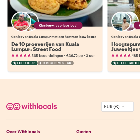
Kies jouw favoriete local
Geniet van Kuala Lumpur met een host van jouw keuze
Geniet van Kuala 
De 10 proeverijen van Kuala
Hoogtepunt
Lumpur: Street Food
Juweeltjes
•
•
365 beoordelingen
€36.72
pp
3 uur
485 
FOOD TOUR
DIRECT BEVESTIGD
CITY HIGHLIG
EUR (€)
Over Withlocals
Gasten