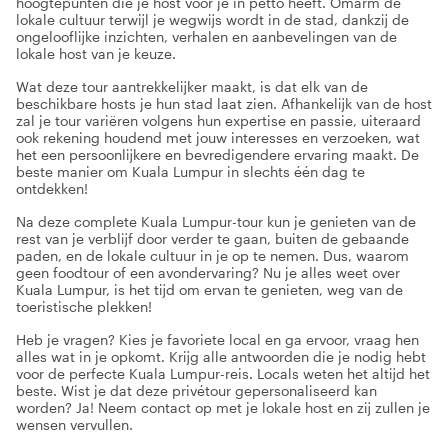
hoogtepunten die je host voor je in petto heeft. Omarm de
lokale cultuur terwijl je wegwijs wordt in de stad, dankzij de
ongelooflijke inzichten, verhalen en aanbevelingen van de
lokale host van je keuze.
Wat deze tour aantrekkelijker maakt, is dat elk van de
beschikbare hosts je hun stad laat zien. Afhankelijk van de host
zal je tour variëren volgens hun expertise en passie, uiteraard
ook rekening houdend met jouw interesses en verzoeken, wat
het een persoonlijkere en bevredigendere ervaring maakt. De
beste manier om Kuala Lumpur in slechts één dag te
ontdekken!
Na deze complete Kuala Lumpur-tour kun je genieten van de
rest van je verblijf door verder te gaan, buiten de gebaande
paden, en de lokale cultuur in je op te nemen. Dus, waarom
geen foodtour of een avondervaring? Nu je alles weet over
Kuala Lumpur, is het tijd om ervan te genieten, weg van de
toeristische plekken!
Heb je vragen? Kies je favoriete local en ga ervoor, vraag hen
alles wat in je opkomt. Krijg alle antwoorden die je nodig hebt
voor de perfecte Kuala Lumpur-reis. Locals weten het altijd het
beste. Wist je dat deze privétour gepersonaliseerd kan
worden? Ja! Neem contact op met je lokale host en zij zullen je
wensen vervullen.