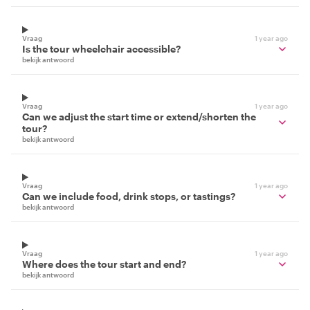
Vraag
1 year ago
Is the tour wheelchair accessible?
bekijk antwoord
Vraag
1 year ago
Can we adjust the start time or extend/shorten the
tour?
bekijk antwoord
Vraag
1 year ago
Can we include food, drink stops, or tastings?
bekijk antwoord
Vraag
1 year ago
Where does the tour start and end?
bekijk antwoord