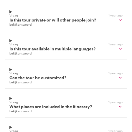
Vraag
1 year ago
Is this tour private or will other people join?
bekijk antwoord
Vraag
1 year ago
Is this tour available in multiple languages?
bekijk antwoord
Vraag
1 year ago
Can the tour be customized?
bekijk antwoord
Vraag
1 year ago
What places are included in the itinerary?
bekijk antwoord
Vraag
1 year ago