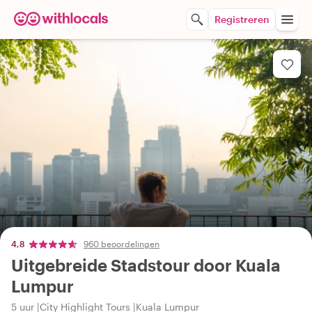
Registreren
4,8
960 beoordelingen
Uitgebreide Stadstour door Kuala
Lumpur
5 uur
City Highlight Tours
Kuala Lumpur