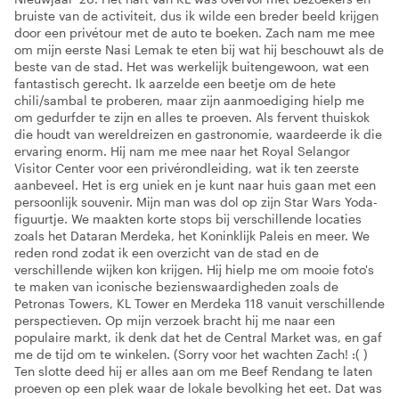
bruiste van de activiteit, dus ik wilde een breder beeld krijgen
door een privétour met de auto te boeken. Zach nam me mee
om mijn eerste Nasi Lemak te eten bij wat hij beschouwt als de
beste van de stad. Het was werkelijk buitengewoon, wat een
fantastisch gerecht. Ik aarzelde een beetje om de hete
chili/sambal te proberen, maar zijn aanmoediging hielp me
om gedurfder te zijn en alles te proeven. Als fervent thuiskok
die houdt van wereldreizen en gastronomie, waardeerde ik die
ervaring enorm. Hij nam me mee naar het Royal Selangor
Visitor Center voor een privérondleiding, wat ik ten zeerste
aanbeveel. Het is erg uniek en je kunt naar huis gaan met een
persoonlijk souvenir. Mijn man was dol op zijn Star Wars Yoda-
figuurtje. We maakten korte stops bij verschillende locaties
zoals het Dataran Merdeka, het Koninklijk Paleis en meer. We
reden rond zodat ik een overzicht van de stad en de
verschillende wijken kon krijgen. Hij hielp me om mooie foto's
te maken van iconische bezienswaardigheden zoals de
Petronas Towers, KL Tower en Merdeka 118 vanuit verschillende
perspectieven. Op mijn verzoek bracht hij me naar een
populaire markt, ik denk dat het de Central Market was, en gaf
me de tijd om te winkelen. (Sorry voor het wachten Zach! :( )
Ten slotte deed hij er alles aan om me Beef Rendang te laten
proeven op een plek waar de lokale bevolking het eet. Dat was