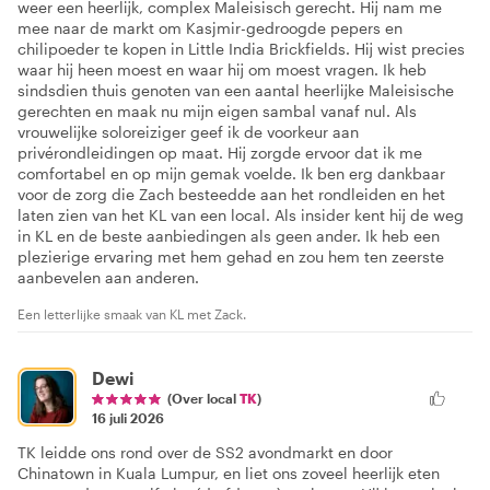
weer een heerlijk, complex Maleisisch gerecht. Hij nam me
mee naar de markt om Kasjmir-gedroogde pepers en
chilipoeder te kopen in Little India Brickfields. Hij wist precies
waar hij heen moest en waar hij om moest vragen. Ik heb
sindsdien thuis genoten van een aantal heerlijke Maleisische
gerechten en maak nu mijn eigen sambal vanaf nul. Als
vrouwelijke soloreiziger geef ik de voorkeur aan
privérondleidingen op maat. Hij zorgde ervoor dat ik me
comfortabel en op mijn gemak voelde. Ik ben erg dankbaar
voor de zorg die Zach besteedde aan het rondleiden en het
laten zien van het KL van een local. Als insider kent hij de weg
in KL en de beste aanbiedingen als geen ander. Ik heb een
plezierige ervaring met hem gehad en zou hem ten zeerste
aanbevelen aan anderen.
Een letterlijke smaak van KL met Zack.
Dewi
(Over local
TK
)
16 juli 2026
TK leidde ons rond over de SS2 avondmarkt en door
Chinatown in Kuala Lumpur, en liet ons zoveel heerlijk eten