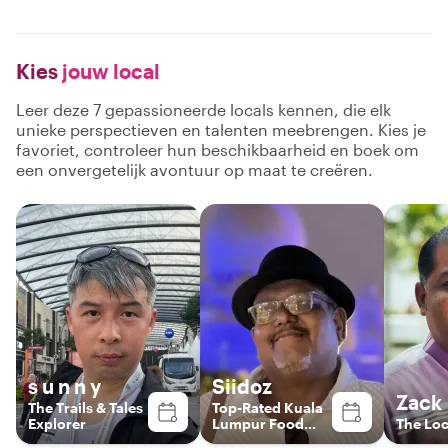
Kies
jouw local
Leer deze 7 gepassioneerde locals kennen, die elk
unieke perspectieven en talenten meebrengen. Kies je
favoriet, controleer hun beschikbaarheid en boek om
een onvergetelijk avontuur op maat te creëren.
s u n n y
Siidoz
Zack
The Trails & Tales
Top-Rated Kuala
Explorer
Lumpur Food
The Loc
Experience Host