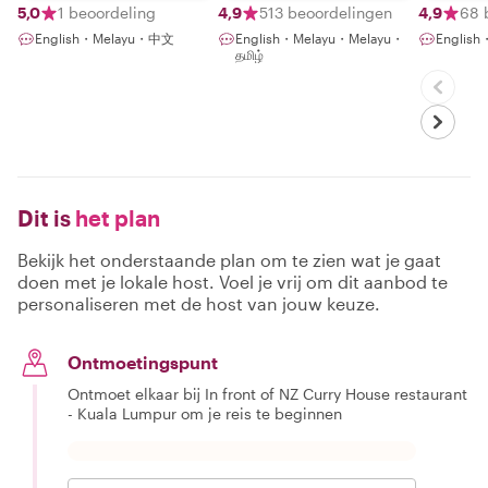
5,0
1 beoordeling
4,9
513 beoordelingen
4,9
68 
English・Melayu・中文
English・Melayu・Melayu・
English
தமிழ்
Dit is
het plan
Bekijk het onderstaande plan om te zien wat je gaat
doen met je lokale host. Voel je vrij om dit aanbod te
personaliseren met de host van jouw keuze.
Ontmoetingspunt
Ontmoet elkaar bij In front of NZ Curry House restaurant
- Kuala Lumpur om je reis te beginnen