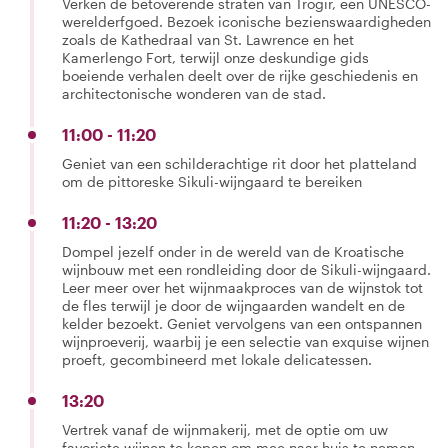
Verken de betoverende straten van Trogir, een UNESCO-
werelderfgoed. Bezoek iconische bezienswaardigheden
zoals de Kathedraal van St. Lawrence en het
Kamerlengo Fort, terwijl onze deskundige gids
boeiende verhalen deelt over de rijke geschiedenis en
architectonische wonderen van de stad.
11:00 - 11:20
Geniet van een schilderachtige rit door het platteland
om de pittoreske Sikuli-wijngaard te bereiken
11:20 - 13:20
Dompel jezelf onder in de wereld van de Kroatische
wijnbouw met een rondleiding door de Sikuli-wijngaard.
Leer meer over het wijnmaakproces van de wijnstok tot
de fles terwijl je door de wijngaarden wandelt en de
kelder bezoekt. Geniet vervolgens van een ontspannen
wijnproeverij, waarbij je een selectie van exquise wijnen
proeft, gecombineerd met lokale delicatessen.
13:20
Vertrek vanaf de wijnmakerij, met de optie om uw
favoriete wijnen te kopen om mee naar huis te nemen