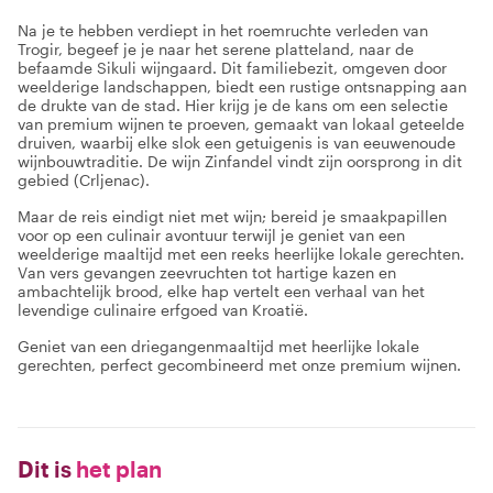
Na je te hebben verdiept in het roemruchte verleden van
Trogir, begeef je je naar het serene platteland, naar de
befaamde Sikuli wijngaard. Dit familiebezit, omgeven door
weelderige landschappen, biedt een rustige ontsnapping aan
de drukte van de stad. Hier krijg je de kans om een selectie
van premium wijnen te proeven, gemaakt van lokaal geteelde
druiven, waarbij elke slok een getuigenis is van eeuwenoude
wijnbouwtraditie. De wijn Zinfandel vindt zijn oorsprong in dit
gebied (Crljenac).
Maar de reis eindigt niet met wijn; bereid je smaakpapillen
voor op een culinair avontuur terwijl je geniet van een
weelderige maaltijd met een reeks heerlijke lokale gerechten.
Van vers gevangen zeevruchten tot hartige kazen en
ambachtelijk brood, elke hap vertelt een verhaal van het
levendige culinaire erfgoed van Kroatië.
Geniet van een driegangenmaaltijd met heerlijke lokale
gerechten, perfect gecombineerd met onze premium wijnen.
Dit is
het plan