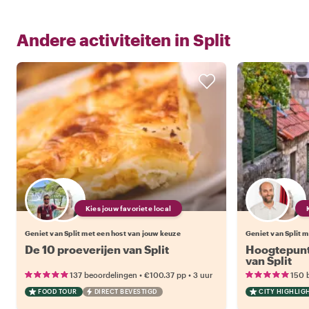
Andere activiteiten in
Split
Kies jouw favoriete local
Geniet van Split met een host van jouw keuze
Geniet van Split 
De 10 proeverijen van Split
Hoogtepunt
van Split
•
•
137 beoordelingen
€100.37
pp
3 uur
150 
FOOD TOUR
DIRECT BEVESTIGD
CITY HIGHLIG