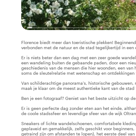
Florence biedt meer dan toeristische plekken! Beginnend
verbonden met de natuur en de stad tegelijkertijd in een
Er is niets beter dan een dag met een zeer goede wandelin
een wandeling buiten de gebaande paden, door een nieuwsg
geschiedenis van de mensen die hier woonden, een van h
soms de sleutelrelatie met wetenschap en ontdekkingen 
Van schilderachtige panorama's, historische gebouwen, ro
maak je klaar om de meest authentieke kant van de stad 
Ben je een fotograaf? Geniet van het beste uitzicht op de
Er is geen perfecte dag zonder eten aan het einde, althans
de coole stadssfeer en levendige sfeer van de wijk Oltra
Sneakers of lichte wandelschoenen, comfortabele kledin
geplaveid en gemakkelijk, zelfs geschikt voor beginners
getraind zijn om afstanden te lopen), het eerste deel van