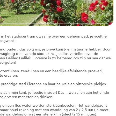
 in het stadscentrum dwaal je over een geheim pad, je voelt je
 oogwenk!
g buiten, dus volg mij, je privé kunst- en natuurliefhebber, door
ierig deel van de stad. Ik zal je alles vertellen over de
en Galileo Galilei! Florence is zo beroemd om zijn musea dat we
vergeten!
zentuinen, zen-tuinen en een heerlijke afsluitende proeverij;
te ervaren.
 prachtige stad Florence en haar heuvels en pittoreske plekjes.
 aan mijn kant, je foodie insider! Dus... we zullen aan het einde
rno ervaren met eten en drinken.
g en een fles water worden sterk aanbevolen. Het wandelpad is
, maar houd rekening met een wandeling van 2 / 2,5 uur (je moet
 de wandeling omvat een steile klim (slechts 15 minuten).