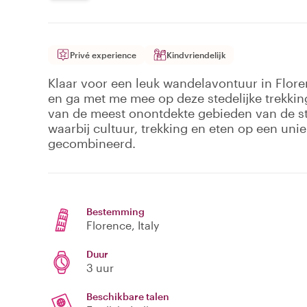
Privé experience
Kindvriendelijk
Klaar voor een leuk wandelavontuur in Flor
en ga met me mee op deze stedelijke trekkin
van de meest onontdekte gebieden van de sta
waarbij cultuur, trekking en eten op een un
gecombineerd.
Bestemming
Florence
, Italy
Duur
3 uur
Beschikbare talen