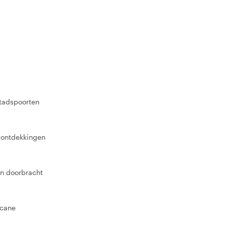
tadspoorten
n ontdekkingen
ven doorbracht
scane