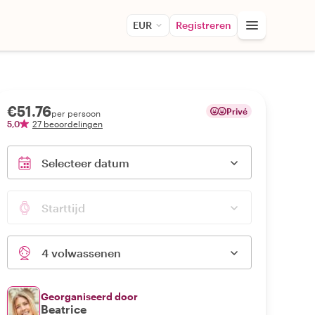
EUR
Registreren
€51.76
Privé
per persoon
5,0
27 beoordelingen
Selecteer datum
Starttijd
4 volwassenen
Georganiseerd door
Beatrice