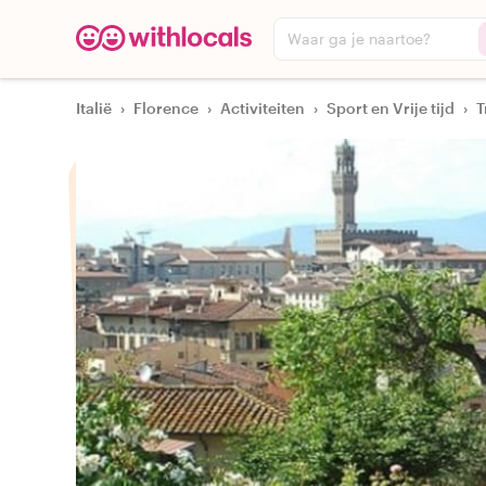
Waar ga je naartoe?
Italië
›
Florence
›
Activiteiten
›
Sport en Vrije tijd
›