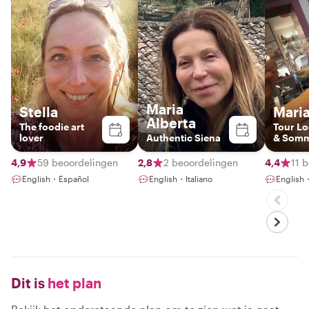
Maria
Stella
Maria
Alberta
The foodie art
Tour Lo
lover
Authentic Siena
& Somm
4,9
59 beoordelingen
2,8
2 beoordelingen
4,4
11 
English・Español
English・Italiano
English
Dit is
het plan