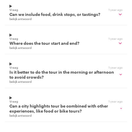
Vraag
1 year ago
Can we include food, drink stops, or tastings?
bekijk antwoord
Vraag
1 year ago
Where does the tour start and end?
bekijk antwoord
Vraag
1 year ago
Is it better to do the tour in the morning or afternoon
to avoid crowds?
bekijk antwoord
Vraag
1 year ago
Can a city highlights tour be combined with other
experiences, like food or bike tours?
bekijk antwoord