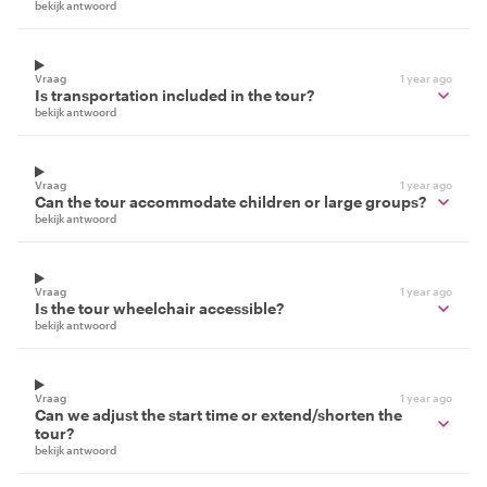
bekijk antwoord
Vraag
1 year ago
Is transportation included in the tour?
bekijk antwoord
Vraag
1 year ago
Can the tour accommodate children or large groups?
bekijk antwoord
Vraag
1 year ago
Is the tour wheelchair accessible?
bekijk antwoord
Vraag
1 year ago
Can we adjust the start time or extend/shorten the
tour?
bekijk antwoord