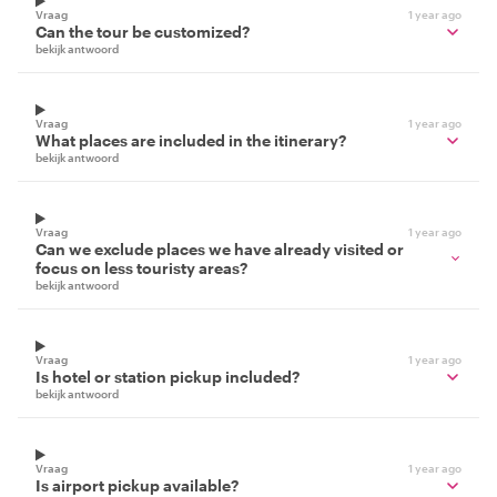
Vraag
1 year ago
Can the tour be customized?
bekijk antwoord
Vraag
1 year ago
What places are included in the itinerary?
bekijk antwoord
Vraag
1 year ago
Can we exclude places we have already visited or
focus on less touristy areas?
bekijk antwoord
Vraag
1 year ago
Is hotel or station pickup included?
bekijk antwoord
Vraag
1 year ago
Is airport pickup available?