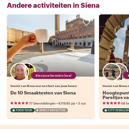
Andere activiteiten in
Siena
Kies jouw favoriete local
Geniet van Siena met een host van jouw keuze
Geniet van Siena 
De 10 Smaaktesten van Siena
Hoogtepunt
Pareltjes v
•
•
77 beoordelingen
€119.85
pp
3 uur
68 b
FOOD TOUR
DIRECT BEVESTIGD
CITY HIGHLIG