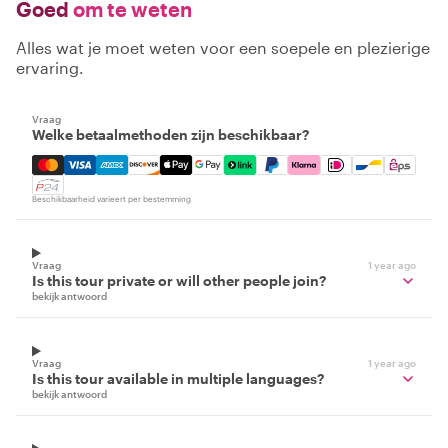
Goed
om te weten
Alles wat je moet weten voor een soepele en plezierige
ervaring.
Vraag
Welke betaalmethoden zijn beschikbaar?
Mastercard, Visa, Amex, Discover, Apple Pay, Google Pay
Beschikbaarheid varieert per bestemming
Vraag
1 year ago
Is this tour private or will other people join?
bekijk antwoord
Vraag
1 year ago
Is this tour available in multiple languages?
bekijk antwoord