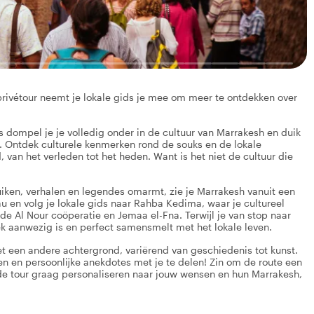
 privétour neemt je lokale gids je mee om meer te ontdekken over
s dompel je je volledig onder in de cultuur van Marrakesh en duik
n. Ontdek culturele kenmerken rond de souks en de lokale
n het verleden tot het heden. Want is het niet de cultuur die
bruiken, verhalen en legendes omarmt, zie je Marrakesh vanuit een
au en volg je lokale gids naar Rahba Kedima, waar je cultureel
 de Al Nour coöperatie en Jemaa el-Fna. Terwijl je van stop naar
oek aanwezig is en perfect samensmelt met het lokale leven.
 met een andere achtergrond, variërend van geschiedenis tot kunst.
n en persoonlijke anekdotes met je te delen! Zin om de route een
de tour graag personaliseren naar jouw wensen en hun Marrakesh,