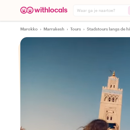
Waar ga je naartoe?
Marokko
›
Marrakesh
›
Tours
›
Stadstours langs de h