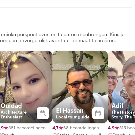
k unieke perspectieven en talenten meebrengen. Kies je
 om een onvergetelijk avontuur op maat te creëren.
Ouidad
Adil
El Hassan
Architecture
The History
Enthusiast
Local tour guide
Story, The Taste
and The Art
,9
381 beoordelingen
4,7
68 beoordelingen
4,9
515 beo
English
English・Français・العربية
English・ة