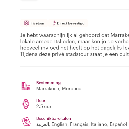
Privétour
Direct bevestigd
Je hebt waarschijnlijk al gehoord dat Marra
lokale ambachtslieden, maar ken je de verh
hoeveel invloed het heeft op het dagelijks l
Tijdens deze privé stadstour staat je een cult
Bestemming
Marrakech
, Morocco
Duur
2.5 uur
Beschikbare talen
العربية, English, Français, Italiano, Español