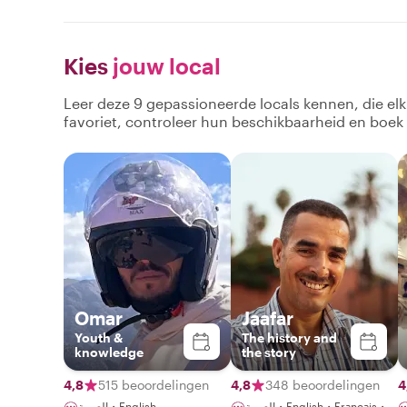
Kies
jouw local
Leer deze 9 gepassioneerde locals kennen, die el
favoriet, controleer hun beschikbaarheid en boek
Omar
Jaafar
Youth &
The history and
knowledge
the story
4,8
515 beoordelingen
4,8
348 beoordelingen
4
العربية・English・Français・
العربية・English