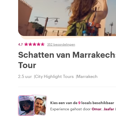
4,7
352 beoordelingen
Schatten van Marrakech
Tour
2.5 uur
City Highlight Tours
Marrakech
Kies een van de
9
locals beschikbaar
Experience gehost door
Omar
,
Jaafar