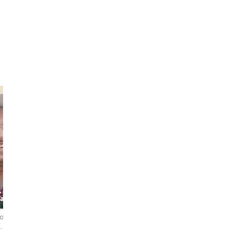
Lhoussaine
& friends
Redouan
, The
Lhoussaine
The Medina
&Friends
Expert and
Historian
ordelingen
4,7
79 beoordelingen
4,8
413 beoordelingen
English・Français・العربية
العربية・English・Español・
العربي