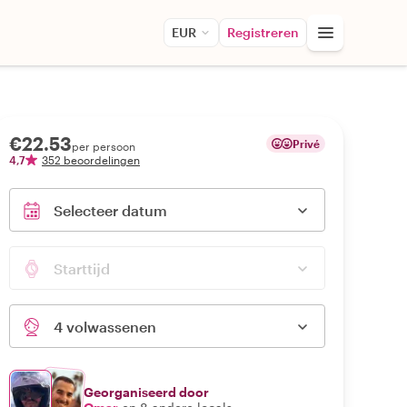
EUR
Registreren
€22.53
Privé
per persoon
4,7
352 beoordelingen
Selecteer datum
Starttijd
4 volwassenen
Georganiseerd door