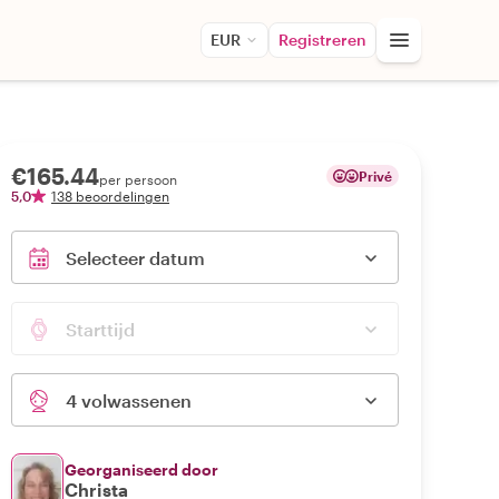
EUR
Registreren
€165.44
Privé
per persoon
5,0
138 beoordelingen
Selecteer datum
Starttijd
4 volwassenen
Georganiseerd door
Christa