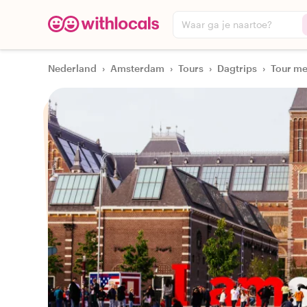
Waar ga je naartoe?
Nederland
›
Amsterdam
›
Tours
›
Dagtrips
›