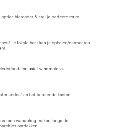
opties hieronder & stel je perfecte route
nnen? Je lokale host kan je ophalen/ontmoeten
en!
 Nederland. Inclusief windmolens,
waterlanden" en het beroemde kasteel
n en een wandeling maken langs de
areltjes ontdekken