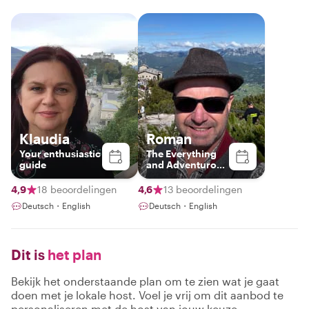
Klaudia
Roman
Your enthusiastic
The Everything
guide
and Adventurous
Guide
4,9
18 beoordelingen
4,6
13 beoordelingen
Deutsch・English
Deutsch・English
Dit is
het plan
Bekijk het onderstaande plan om te zien wat je gaat
doen met je lokale host. Voel je vrij om dit aanbod te
personaliseren met de host van jouw keuze.