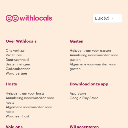
EUR (€)
Over Withlocals
Gasten
Ons verhaal
Helpcentrum voor gasten
Vacatures
Annuleringsvoorwaarden voor
Duurzaamheid
gasten
Bestemmingen
Algemene voorwaarden voor
Cadeaubonnen
gasten
Word partner
Hosts
Download onze app
Helpcentrum voor hosts
App Store
Annuleringsvoorwaarden voor
Google Play Store
hosts
Algemene voorwaarden voor
hosts
Word een host
Volg ons
Wij accepteren