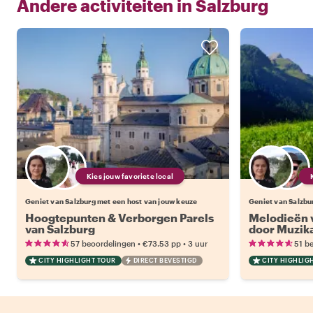
Andere activiteiten in
Salzburg
Kies jouw favoriete local
Geniet van Salzburg met een host van jouw keuze
Geniet van Salzbu
Hoogtepunten & Verborgen Parels
Melodieën v
van Salzburg
door Muzik
Alpen Cult
•
•
57 beoordelingen
€73.53
pp
3 uur
51 b
CITY HIGHLIGHT TOUR
DIRECT BEVESTIGD
CITY HIGHLIG