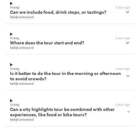
Vraag
1 year ago
Can we include food, drink stops, or tastings?
bekijk antwoord
Vraag
1 year ago
Where does the tour start and end?
bekijk antwoord
Vraag
1 year ago
Is it better to do the tour in the morning or afternoon
to avoid crowds?
bekijk antwoord
Vraag
1 year ago
Can a city highlights tour be combined with other
experiences, like food or bike tours?
bekijk antwoord