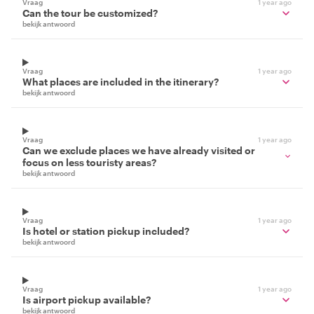
Vraag
1 year ago
Can the tour be customized?
bekijk antwoord
Vraag
1 year ago
What places are included in the itinerary?
bekijk antwoord
Vraag
1 year ago
Can we exclude places we have already visited or
focus on less touristy areas?
bekijk antwoord
Vraag
1 year ago
Is hotel or station pickup included?
bekijk antwoord
Vraag
1 year ago
Is airport pickup available?
bekijk antwoord