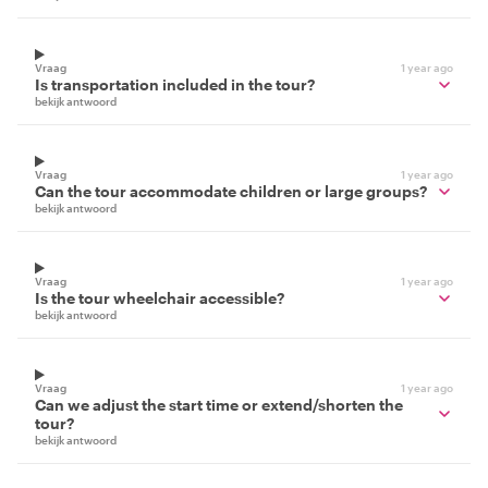
Vraag
1 year ago
Is transportation included in the tour?
bekijk antwoord
Vraag
1 year ago
Can the tour accommodate children or large groups?
bekijk antwoord
Vraag
1 year ago
Is the tour wheelchair accessible?
bekijk antwoord
Vraag
1 year ago
Can we adjust the start time or extend/shorten the
tour?
bekijk antwoord