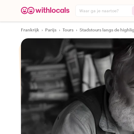
Waar ga je naartoe?
Frankrijk
›
Parijs
›
Tours
›
Stadstours langs de highli