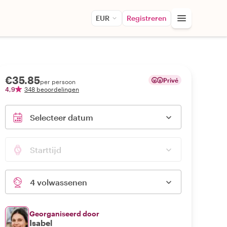
EUR
Registreren
€35.85
Privé
per persoon
4,9
348 beoordelingen
Selecteer datum
Starttijd
4 volwassenen
Georganiseerd door
Isabel