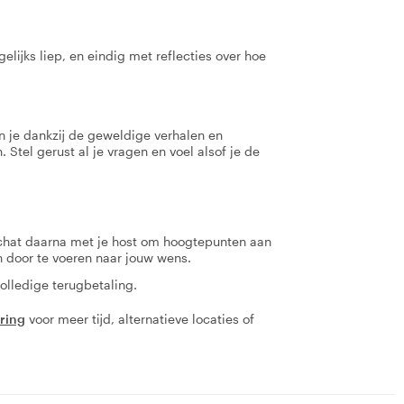
ijks liep, en eindig met reflecties over hoe
kun je dankzij de geweldige verhalen en
n. Stel gerust al je vragen en voel alsof je de
 chat daarna met je host om hoogtepunten aan
en door te voeren naar jouw wens.
olledige terugbetaling.
aring
voor meer tijd, alternatieve locaties of