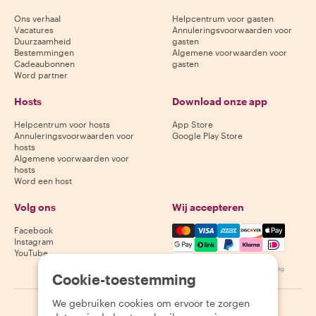
Ons verhaal
Helpcentrum voor gasten
Vacatures
Annuleringsvoorwaarden voor
Duurzaamheid
gasten
Bestemmingen
Algemene voorwaarden voor
Cadeaubonnen
gasten
Word partner
Hosts
Download onze app
Helpcentrum voor hosts
App Store
Annuleringsvoorwaarden voor
Google Play Store
hosts
Algemene voorwaarden voor
hosts
Word een host
Volg ons
Wij accepteren
Mastercard, Visa, Amex, Di
Facebook
Instagram
YouTube
Beschikbaarheid varieert per bestemming
Cookie-toestemming
We gebruiken cookies om ervoor te zorgen
©
2026
Withlocals.com
|
Privacybeleid
|
Cookies
|
Sitemap