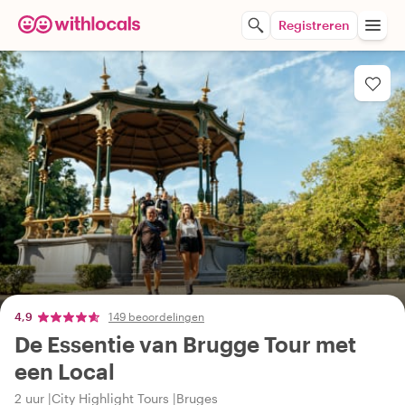
Registreren
4,9
149 beoordelingen
De Essentie van Brugge Tour met
een Local
2 uur
City Highlight Tours
Bruges