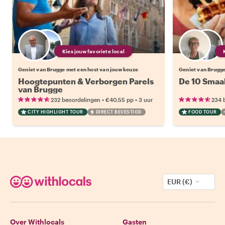
Kies jouw favoriete local
Geniet van Brugge met een host van jouw keuze
Geniet van Brugge
Hoogtepunten & Verborgen Parels
De 10 Smaa
van Brugge
•
•
232 beoordelingen
€40.55
pp
3 uur
234 
CITY HIGHLIGHT TOUR
DIRECT BEVESTIGD
FOOD TOUR
EUR (€)
Over Withlocals
Gasten