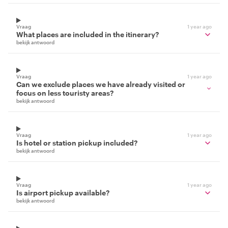
Vraag
1 year ago
What places are included in the itinerary?
bekijk antwoord
Vraag
1 year ago
Can we exclude places we have already visited or
focus on less touristy areas?
bekijk antwoord
Vraag
1 year ago
Is hotel or station pickup included?
bekijk antwoord
Vraag
1 year ago
Is airport pickup available?
bekijk antwoord