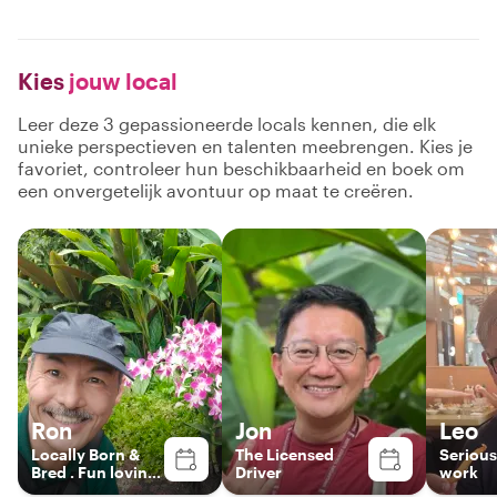
Kies
jouw local
Leer deze 3 gepassioneerde locals kennen, die elk
unieke perspectieven en talenten meebrengen. Kies je
favoriet, controleer hun beschikbaarheid en boek om
een onvergetelijk avontuur op maat te creëren.
Ron
Jon
Leo
Locally Born &
The Licensed
Serious
Bred . Fun loving
Driver
work
host!