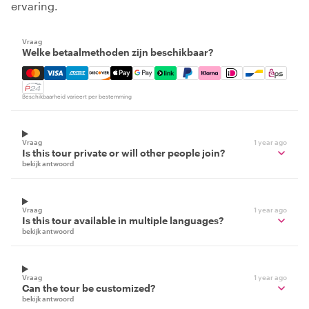
ervaring.
Vraag
Welke betaalmethoden zijn beschikbaar?
Mastercard, Visa, Amex, Discover, Apple Pay, Google Pay
Beschikbaarheid varieert per bestemming
Vraag
1 year ago
Is this tour private or will other people join?
bekijk antwoord
Vraag
1 year ago
Is this tour available in multiple languages?
bekijk antwoord
Vraag
1 year ago
Can the tour be customized?
bekijk antwoord