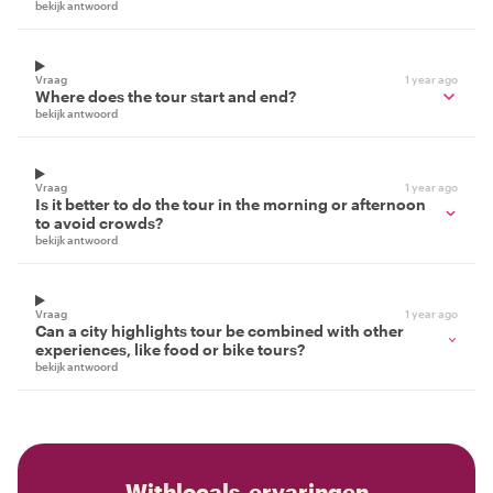
bekijk antwoord
Vraag
1 year ago
Where does the tour start and end?
bekijk antwoord
Vraag
1 year ago
Is it better to do the tour in the morning or afternoon
to avoid crowds?
bekijk antwoord
Vraag
1 year ago
Can a city highlights tour be combined with other
experiences, like food or bike tours?
bekijk antwoord
Withlocals-ervaringen