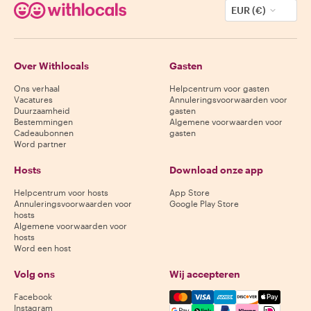
EUR (€)
Over Withlocals
Gasten
Ons verhaal
Helpcentrum voor gasten
Vacatures
Annuleringsvoorwaarden voor
Duurzaamheid
gasten
Bestemmingen
Algemene voorwaarden voor
Cadeaubonnen
gasten
Word partner
Hosts
Download onze app
Helpcentrum voor hosts
App Store
Annuleringsvoorwaarden voor
Google Play Store
hosts
Algemene voorwaarden voor
hosts
Word een host
Volg ons
Wij accepteren
Mastercard, Visa, Amex, Di
Facebook
Instagram