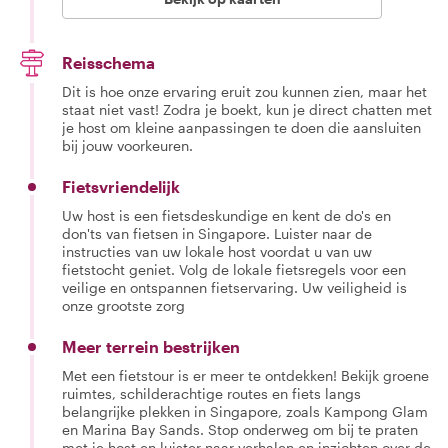
Reisschema
Dit is hoe onze ervaring eruit zou kunnen zien, maar het
staat niet vast! Zodra je boekt, kun je direct chatten met
je host om kleine aanpassingen te doen die aansluiten
bij jouw voorkeuren.
Fietsvriendelijk
Uw host is een fietsdeskundige en kent de do's en
don'ts van fietsen in Singapore. Luister naar de
instructies van uw lokale host voordat u van uw
fietstocht geniet. Volg de lokale fietsregels voor een
veilige en ontspannen fietservaring. Uw veiligheid is
onze grootste zorg
Meer terrein bestrijken
Met een fietstour is er meer te ontdekken! Bekijk groene
ruimtes, schilderachtige routes en fiets langs
belangrijke plekken in Singapore, zoals Kampong Glam
en Marina Bay Sands. Stop onderweg om bij te praten
met je host en luister naar verhalen en inzichten over de