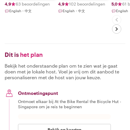
4,9
63 beoordelingen
4,9
102 beoordelingen
5,0
61 
English・中文
English・中文
English
Dit is
het plan
Bekijk het onderstaande plan om te zien wat je gaat
doen met je lokale host. Voel je vrij om dit aanbod te
personaliseren met de host van jouw keuze.
Ontmoetingspunt
Ontmoet elkaar bij At the Bike Rental the Bicycle Hut -
Singapore om je reis te beginnen
Bekijk op kaarten