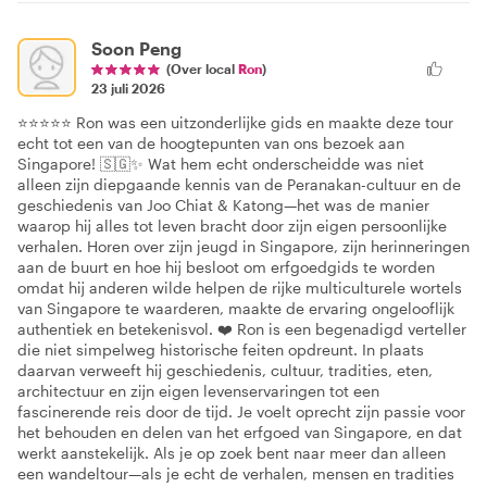
Soon Peng
(Over local
Ron
)
23 juli 2026
⭐⭐⭐⭐⭐ Ron was een uitzonderlijke gids en maakte deze tour
echt tot een van de hoogtepunten van ons bezoek aan
Singapore! 🇸🇬✨ Wat hem echt onderscheidde was niet
alleen zijn diepgaande kennis van de Peranakan-cultuur en de
geschiedenis van Joo Chiat & Katong—het was de manier
waarop hij alles tot leven bracht door zijn eigen persoonlijke
verhalen. Horen over zijn jeugd in Singapore, zijn herinneringen
aan de buurt en hoe hij besloot om erfgoedgids te worden
omdat hij anderen wilde helpen de rijke multiculturele wortels
van Singapore te waarderen, maakte de ervaring ongelooflijk
authentiek en betekenisvol. ❤️ Ron is een begenadigd verteller
die niet simpelweg historische feiten opdreunt. In plaats
daarvan verweeft hij geschiedenis, cultuur, tradities, eten,
architectuur en zijn eigen levenservaringen tot een
fascinerende reis door de tijd. Je voelt oprecht zijn passie voor
het behouden en delen van het erfgoed van Singapore, en dat
werkt aanstekelijk. Als je op zoek bent naar meer dan alleen
een wandeltour—als je echt de verhalen, mensen en tradities