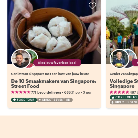
Kies jouw favoriete local
Geniet van Singapore met een host van jouw keuze
Geniet van Singap
De 10 Smaakmakers van Singapore:
Volledige S
Street Food
Singapore
•
•
771 beoordelingen
€65.11
pp
3 uur
467 
CITY HIGHLIG
FOOD TOUR
DIRECT BEVESTIGD
DIRECT BEVEST