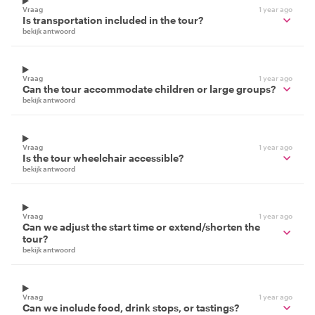
Vraag
1 year ago
Is transportation included in the tour?
bekijk antwoord
Vraag
1 year ago
Can the tour accommodate children or large groups?
bekijk antwoord
Vraag
1 year ago
Is the tour wheelchair accessible?
bekijk antwoord
Vraag
1 year ago
Can we adjust the start time or extend/shorten the
tour?
bekijk antwoord
Vraag
1 year ago
Can we include food, drink stops, or tastings?