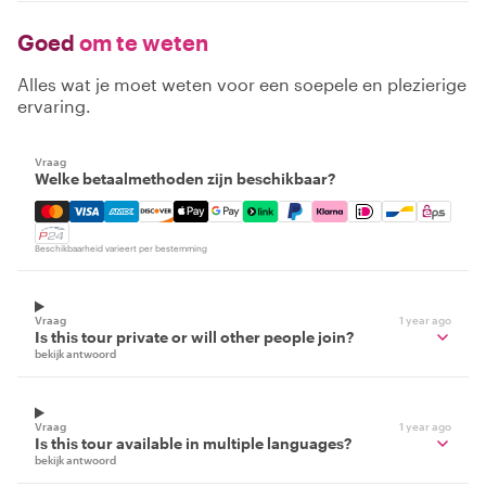
Goed
om te weten
Alles wat je moet weten voor een soepele en plezierige
ervaring.
Vraag
Welke betaalmethoden zijn beschikbaar?
Mastercard, Visa, Amex, Discover, Apple Pay, Google Pay
Beschikbaarheid varieert per bestemming
Vraag
1 year ago
Is this tour private or will other people join?
bekijk antwoord
Vraag
1 year ago
Is this tour available in multiple languages?
bekijk antwoord