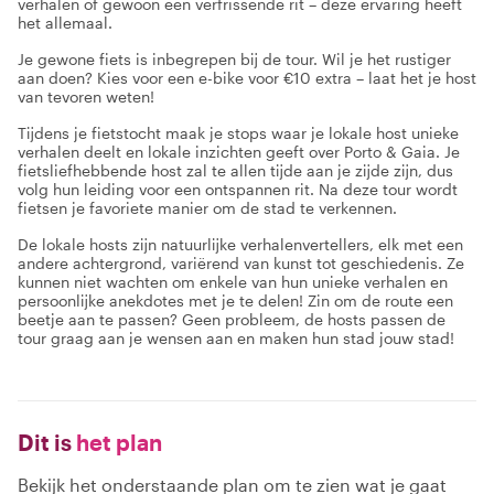
verhalen of gewoon een verfrissende rit – deze ervaring heeft
het allemaal.
Je gewone fiets is inbegrepen bij de tour. Wil je het rustiger
aan doen? Kies voor een e-bike voor €10 extra – laat het je host
van tevoren weten!
Tijdens je fietstocht maak je stops waar je lokale host unieke
verhalen deelt en lokale inzichten geeft over Porto & Gaia. Je
fietsliefhebbende host zal te allen tijde aan je zijde zijn, dus
volg hun leiding voor een ontspannen rit. Na deze tour wordt
fietsen je favoriete manier om de stad te verkennen.
De lokale hosts zijn natuurlijke verhalenvertellers, elk met een
andere achtergrond, variërend van kunst tot geschiedenis. Ze
kunnen niet wachten om enkele van hun unieke verhalen en
persoonlijke anekdotes met je te delen! Zin om de route een
beetje aan te passen? Geen probleem, de hosts passen de
tour graag aan je wensen aan en maken hun stad jouw stad!
Dit is
het plan
Bekijk het onderstaande plan om te zien wat je gaat