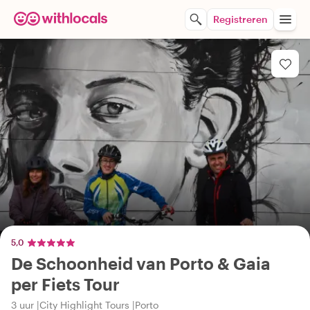
Registreren
5,0
De Schoonheid van Porto & Gaia
per Fiets Tour
3 uur
City Highlight Tours
Porto