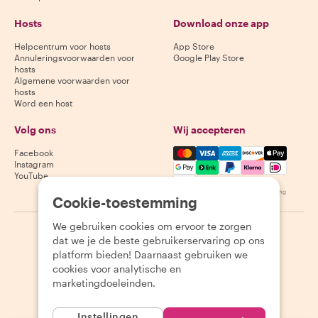
Hosts
Download onze app
Helpcentrum voor hosts
App Store
Annuleringsvoorwaarden voor
Google Play Store
hosts
Algemene voorwaarden voor
hosts
Word een host
Volg ons
Wij accepteren
Mastercard, Visa, Amex, Di
Facebook
Instagram
YouTube
Beschikbaarheid varieert per bestemming
Cookie-toestemming
We gebruiken cookies om ervoor te zorgen
©
2026
Withlocals.com
|
Privacybeleid
|
Cookies
|
Sitemap
dat we je de beste gebruikerservaring op ons
platform bieden! Daarnaast gebruiken we
cookies voor analytische en
marketingdoeleinden.
Instellingen