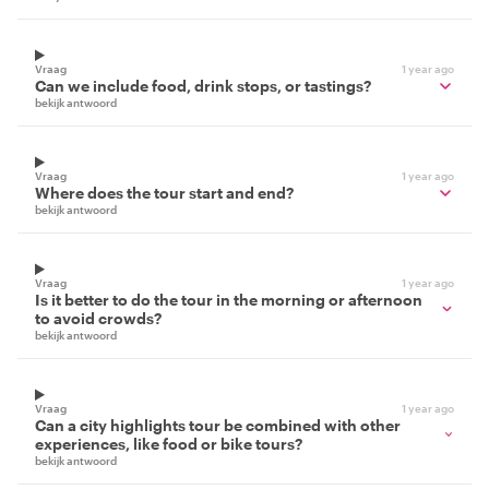
Vraag
1 year ago
Can we include food, drink stops, or tastings?
bekijk antwoord
Vraag
1 year ago
Where does the tour start and end?
bekijk antwoord
Vraag
1 year ago
Is it better to do the tour in the morning or afternoon
to avoid crowds?
bekijk antwoord
Vraag
1 year ago
Can a city highlights tour be combined with other
experiences, like food or bike tours?
bekijk antwoord