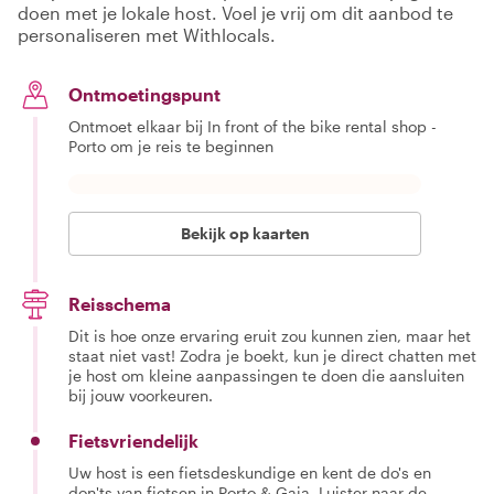
doen met je lokale host. Voel je vrij om dit aanbod te
personaliseren met Withlocals.
Ontmoetingspunt
Ontmoet elkaar bij In front of the bike rental shop -
Porto om je reis te beginnen
Bekijk op kaarten
Reisschema
Dit is hoe onze ervaring eruit zou kunnen zien, maar het
staat niet vast! Zodra je boekt, kun je direct chatten met
je host om kleine aanpassingen te doen die aansluiten
bij jouw voorkeuren.
Fietsvriendelijk
Uw host is een fietsdeskundige en kent de do's en
don'ts van fietsen in Porto & Gaia. Luister naar de