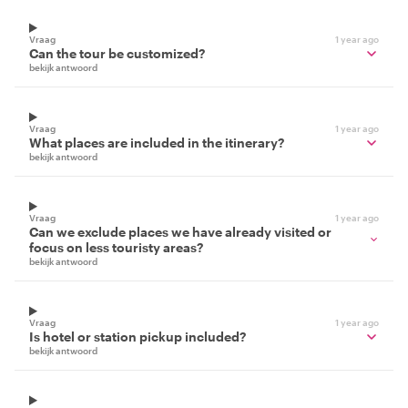
Vraag
1 year ago
Can the tour be customized?
bekijk antwoord
Vraag
1 year ago
What places are included in the itinerary?
bekijk antwoord
Vraag
1 year ago
Can we exclude places we have already visited or
focus on less touristy areas?
bekijk antwoord
Vraag
1 year ago
Is hotel or station pickup included?
bekijk antwoord