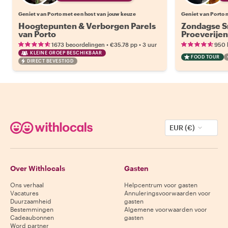
Geniet van Porto met een host van jouw keuze
Geniet van Porto 
Hoogtepunten & Verborgen Parels
Zondagse S
van Porto
Proeverijen
•
•
1673 beoordelingen
€35.78
pp
3 uur
950 
KLEINE GROEP BESCHIKBAAR
FOOD TOUR
DIRECT BEVESTIGD
EUR (€)
Over Withlocals
Gasten
Ons verhaal
Helpcentrum voor gasten
Vacatures
Annuleringsvoorwaarden voor
Duurzaamheid
gasten
Bestemmingen
Algemene voorwaarden voor
Cadeaubonnen
gasten
Word partner