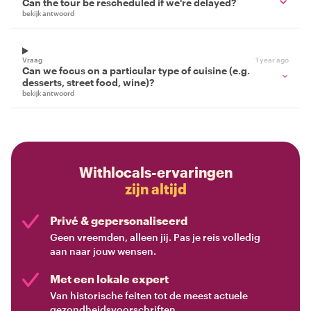
Can the tour be rescheduled if we're delayed?
bekijk antwoord
Vraag
1 year ago
Can we focus on a particular type of cuisine (e.g.
desserts, street food, wine)?
bekijk antwoord
Withlocals-ervaringen
zijn altijd
Privé & gepersonaliseerd
Geen vreemden, alleen jij. Pas je reis volledig
aan naar jouw wensen.
Met een lokale expert
Van historische feiten tot de meest actuele
gezondheidsvoorschriften.