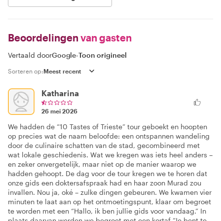
Beoordelingen
van gasten
Vertaald door
Google
-
Toon origineel
Sorteren op:
Katharina
26 mei 2026
We hadden de “10 Tastes of Trieste” tour geboekt en hoopten
op precies wat de naam beloofde: een ontspannen wandeling
door de culinaire schatten van de stad, gecombineerd met
wat lokale geschiedenis. Wat we kregen was iets heel anders –
en zeker onvergetelijk, maar niet op de manier waarop we
hadden gehoopt. De dag voor de tour kregen we te horen dat
onze gids een doktersafspraak had en haar zoon Murad zou
invallen. Nou ja, oké – zulke dingen gebeuren. We kwamen vier
minuten te laat aan op het ontmoetingspunt, klaar om begroet
te worden met een “Hallo, ik ben jullie gids voor vandaag.” In
plaats daarvan werden we begroet met een kortaf “Je bent te