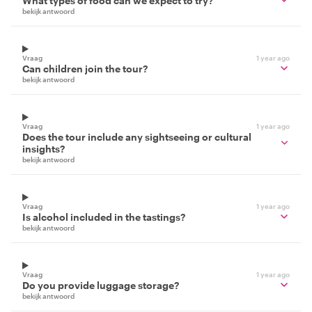
What types of food can we expect to try?
bekijk antwoord
Vraag
1 year ago
Can children join the tour?
bekijk antwoord
Vraag
1 year ago
Does the tour include any sightseeing or cultural
insights?
bekijk antwoord
Vraag
1 year ago
Is alcohol included in the tastings?
bekijk antwoord
Vraag
1 year ago
Do you provide luggage storage?
bekijk antwoord