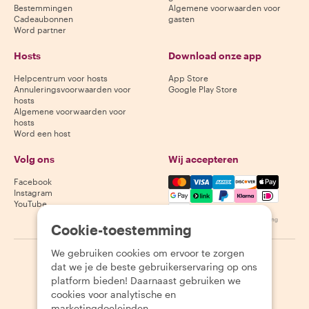
Bestemmingen
Algemene voorwaarden voor
Cadeaubonnen
gasten
Word partner
Hosts
Download onze app
Helpcentrum voor hosts
App Store
Annuleringsvoorwaarden voor
Google Play Store
hosts
Algemene voorwaarden voor
hosts
Word een host
Volg ons
Wij accepteren
Mastercard, Visa, Amex, Di
Facebook
Instagram
YouTube
Beschikbaarheid varieert per bestemming
Cookie-toestemming
We gebruiken cookies om ervoor te zorgen
©
2026
Withlocals.com
|
Privacybeleid
|
Cookies
|
Sitemap
dat we je de beste gebruikerservaring op ons
platform bieden! Daarnaast gebruiken we
cookies voor analytische en
marketingdoeleinden.