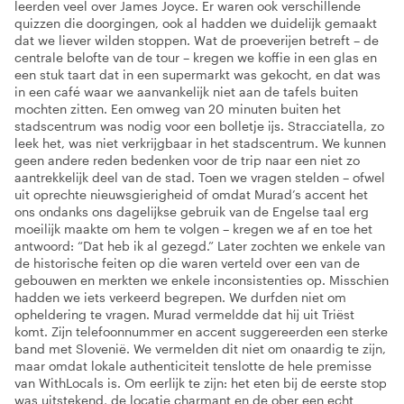
leerden veel over James Joyce. Er waren ook verschillende
quizzen die doorgingen, ook al hadden we duidelijk gemaakt
dat we liever wilden stoppen. Wat de proeverijen betreft – de
centrale belofte van de tour – kregen we koffie in een glas en
een stuk taart dat in een supermarkt was gekocht, en dat was
in een café waar we aanvankelijk niet aan de tafels buiten
mochten zitten. Een omweg van 20 minuten buiten het
stadscentrum was nodig voor een bolletje ijs. Stracciatella, zo
leek het, was niet verkrijgbaar in het stadscentrum. We kunnen
geen andere reden bedenken voor de trip naar een niet zo
aantrekkelijk deel van de stad. Toen we vragen stelden – ofwel
uit oprechte nieuwsgierigheid of omdat Murad’s accent het
ons ondanks ons dagelijkse gebruik van de Engelse taal erg
moeilijk maakte om hem te volgen – kregen we af en toe het
antwoord: “Dat heb ik al gezegd.” Later zochten we enkele van
de historische feiten op die waren verteld over een van de
gebouwen en merkten we enkele inconsistenties op. Misschien
hadden we iets verkeerd begrepen. We durfden niet om
opheldering te vragen. Murad vermeldde dat hij uit Triëst
komt. Zijn telefoonnummer en accent suggereerden een sterke
band met Slovenië. We vermelden dit niet om onaardig te zijn,
maar omdat lokale authenticiteit tenslotte de hele premisse
van WithLocals is. Om eerlijk te zijn: het eten bij de eerste stop
was uitstekend, de locatie charmant en de ober een echt