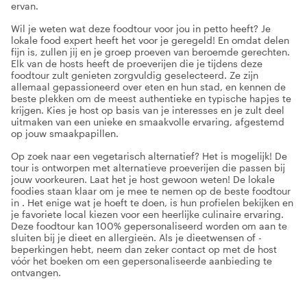
ervan.
Wil je weten wat deze foodtour voor jou in petto heeft? Je
lokale food expert heeft het voor je geregeld! En omdat delen
fijn is, zullen jij en je groep proeven van beroemde gerechten.
Elk van de hosts heeft de proeverijen die je tijdens deze
foodtour zult genieten zorgvuldig geselecteerd. Ze zijn
allemaal gepassioneerd over eten en hun stad, en kennen de
beste plekken om de meest authentieke en typische hapjes te
krijgen. Kies je host op basis van je interesses en je zult deel
uitmaken van een unieke en smaakvolle ervaring, afgestemd
op jouw smaakpapillen.
Op zoek naar een vegetarisch alternatief? Het is mogelijk! De
tour is ontworpen met alternatieve proeverijen die passen bij
jouw voorkeuren. Laat het je host gewoon weten! De lokale
foodies staan klaar om je mee te nemen op de beste foodtour
in . Het enige wat je hoeft te doen, is hun profielen bekijken en
je favoriete local kiezen voor een heerlijke culinaire ervaring.
Deze foodtour kan 100% gepersonaliseerd worden om aan te
sluiten bij je dieet en allergieën. Als je dieetwensen of -
beperkingen hebt, neem dan zeker contact op met de host
vóór het boeken om een gepersonaliseerde aanbieding te
ontvangen.