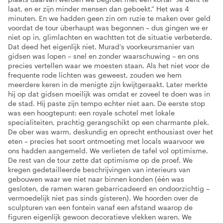
laat, en er zijn minder mensen dan geboekt.” Het was 4
minuten. En we hadden geen zin om ruzie te maken over geld
voordat de tour überhaupt was begonnen – dus gingen we er
niet op in, glimlachten en wachtten tot de situatie verbeterde.
Dat deed het eigenlijk niet. Murad’s voorkeursmanier van
gidsen was lopen – snel en zonder waarschuwing – en ons
precies vertellen waar we moesten staan. Als het niet voor de
frequente rode lichten was geweest, zouden we hem
meerdere keren in de menigte zijn kwijtgeraakt. Later merkte
hij op dat gidsen moeilijk was omdat er zoveel te doen was in
de stad. Hij paste zijn tempo echter niet aan. De eerste stop
was een hoogtepunt: een royale schotel met lokale
specialiteiten, prachtig gerangschikt op een charmante plek.
De ober was warm, deskundig en oprecht enthousiast over het
eten – precies het soort ontmoeting met locals waarvoor we
ons hadden aangemeld. We verlieten de tafel vol optimisme.
De rest van de tour zette dat optimisme op de proef. We
kregen gedetailleerde beschrijvingen van interieurs van
gebouwen waar we niet naar binnen konden (één was
gesloten, de ramen waren gebarricadeerd en ondoorzichtig –
vermoedelijk niet pas sinds gisteren). We hoorden over de
sculpturen van een fontein vanaf een afstand waarop de
figuren eigenlijk gewoon decoratieve vlekken waren. We