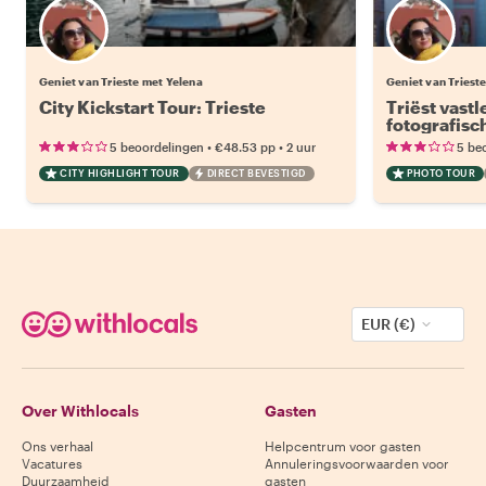
Geniet van Trieste met Yelena
Geniet van Triest
City Kickstart Tour: Trieste
Triëst vast
fotografisc
•
•
5 beoordelingen
€48.53
pp
2 uur
5 be
CITY HIGHLIGHT TOUR
DIRECT BEVESTIGD
PHOTO TOUR
EUR (€)
Over Withlocals
Gasten
Ons verhaal
Helpcentrum voor gasten
Vacatures
Annuleringsvoorwaarden voor
Duurzaamheid
gasten