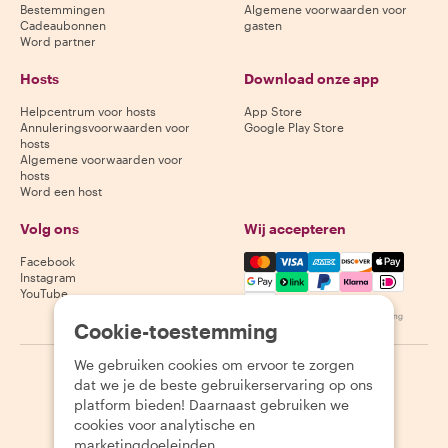
Bestemmingen
Algemene voorwaarden voor
Cadeaubonnen
gasten
Word partner
Hosts
Download onze app
Helpcentrum voor hosts
App Store
Annuleringsvoorwaarden voor
Google Play Store
hosts
Algemene voorwaarden voor
hosts
Word een host
Volg ons
Wij accepteren
Mastercard, Visa, Amex, Di
Facebook
Instagram
YouTube
Beschikbaarheid varieert per bestemming
Cookie-toestemming
We gebruiken cookies om ervoor te zorgen
©
2026
Withlocals.com
|
Privacybeleid
|
Cookies
|
Sitemap
dat we je de beste gebruikerservaring op ons
platform bieden! Daarnaast gebruiken we
cookies voor analytische en
marketingdoeleinden.