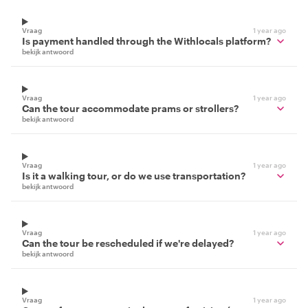
Vraag
1 year ago
Is payment handled through the Withlocals platform?
bekijk antwoord
Vraag
1 year ago
Can the tour accommodate prams or strollers?
bekijk antwoord
Vraag
1 year ago
Is it a walking tour, or do we use transportation?
bekijk antwoord
Vraag
1 year ago
Can the tour be rescheduled if we're delayed?
bekijk antwoord
Vraag
1 year ago