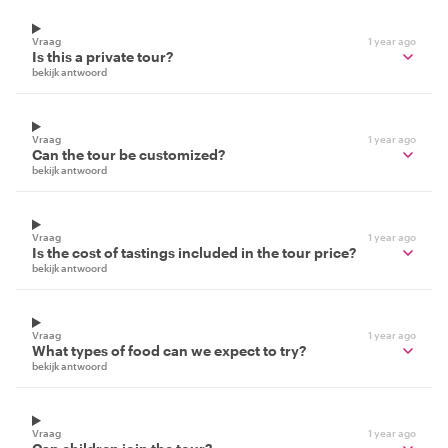
Vraag
1 year ago
Is this a private tour?
bekijk antwoord
Vraag
1 year ago
Can the tour be customized?
bekijk antwoord
Vraag
1 year ago
Is the cost of tastings included in the tour price?
bekijk antwoord
Vraag
1 year ago
What types of food can we expect to try?
bekijk antwoord
Vraag
1 year ago