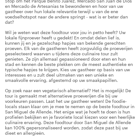
Stop om het Parque Benito Juárez, Mercado San Juan de Dios
en Mercado de Artesanías te bewonderen en hoor van uw
gastheer over hun lokale relevantie terwijl u van de ene
voedselhotspot naar de andere springt - wat is er beter dan
dat?
Wil je weten wat deze foodtour voor jou in petto heeft? Uw
lokale fijnproever heeft u gedekt! En omdat delen lief is,
kunnen jij en je gezelschap hapjes van bekende gerechten
proeven. Elk van de gastheren heeft zorgvuldig de proeverijen
geselecteerd waarvan u tijdens deze culinaire tour zult
genieten. Ze zijn allemaal gepassioneerd door eten en hun
stad en kennen de beste plekken om de meest authentieke en
typische hapjes te krijgen. Kies uw gastheer op basis van uw
interesses en u zult deel uitmaken van een unieke en
smaakvolle ervaring, afgestemd op uw smaakpapillen.
Op zoek naar een vegetarisch alternatief? Het is mogelijk! De
tour is gemaakt met alternatieve proeverijen die bij uw
voorkeuren passen. Laat het uw gastheer weten! De foodie-
locals staan klaar om je mee te nemen op de beste foodtour in
San Miguel de Allende. Het enige wat je hoeft te doen is hun
profielen bekijken en je favoriete local kiezen voor een heerlijke
culinaire ervaring. Deze foodtour door San Miguel de Allende
kan 100% gepersonaliseerd worden, zodat deze past bij uw
dieet en allergieën.