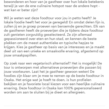
bewonderen en hoor van je gastheer over hun lokale betekenis
terwijl je van de ene culinaire hotspot naar de andere hopt -
wat kan er beter zijn?
Wil je weten wat deze foodtour voor jou in petto heeft? Je
lokale foodie heeft het voor je geregeld! En omdat delen fijn is,
zullen jij en je groep proeven van beroemde gerechten. Elk van
de gastheren heeft de proeverijen die je tijdens deze foodtour
zult genieten zorgvuldig geselecteerd. Ze zijn allemaal
gepassioneerd over eten en hun stad, en kennen de beste
plekken om de meest authentieke en typische hapjes te
krijgen. Kies je gastheer op basis van je interesses en je maakt
deel uit van een unieke en smaakvolle ervaring, afgestemd op
jouw smaakpapillen.
Op zoek naar een vegetarisch alternatief? Het is mogelijk! De
tour is ontworpen met alternatieve proeverijen die passen bij
jouw voorkeuren. Laat het je gastheer gewoon weten! De
foodies zijn klaar om je mee te nemen op de beste foodtour in
Osaka. Het enige wat je hoeft te doen, is hun profielen
bekijken en je favoriete local kiezen voor een heerlijke culinaire
ervaring. Deze foodtour in Osaka kan 100% gepersonaliseerd
worden om aan te sluiten bij je dieet en allergieën.