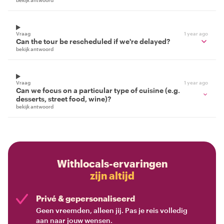
bekijk antwoord
Vraag
1 year ago
Can the tour be rescheduled if we're delayed?
bekijk antwoord
Vraag
1 year ago
Can we focus on a particular type of cuisine (e.g.
desserts, street food, wine)?
bekijk antwoord
Withlocals-ervaringen
zijn altijd
Privé & gepersonaliseerd
Geen vreemden, alleen jij. Pas je reis volledig
aan naar jouw wensen.