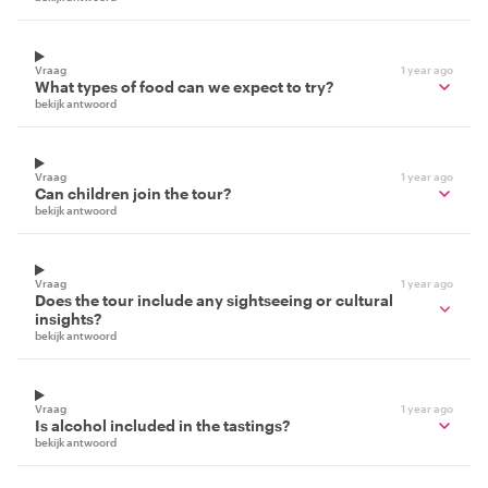
Vraag
1 year ago
What types of food can we expect to try?
bekijk antwoord
Vraag
1 year ago
Can children join the tour?
bekijk antwoord
Vraag
1 year ago
Does the tour include any sightseeing or cultural
insights?
bekijk antwoord
Vraag
1 year ago
Is alcohol included in the tastings?
bekijk antwoord