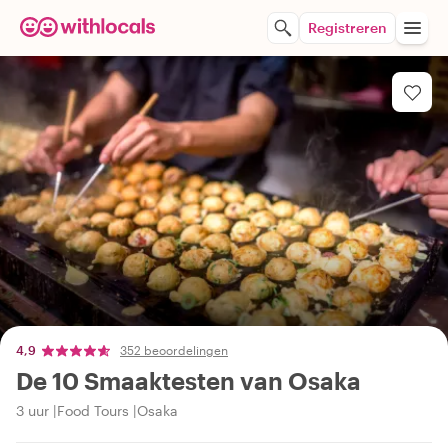
Registreren
4,9
352 beoordelingen
De 10 Smaaktesten van Osaka
3 uur
Food Tours
Osaka