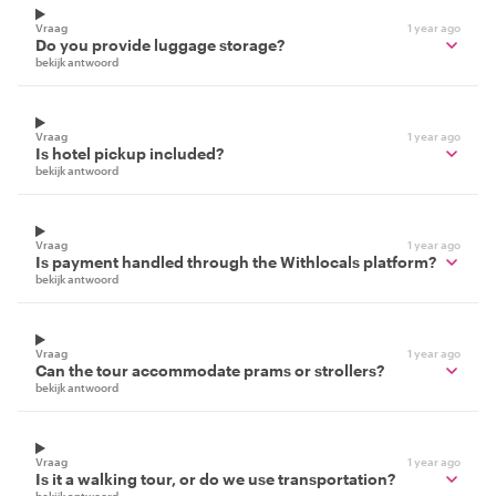
Vraag
1 year ago
Do you provide luggage storage?
bekijk antwoord
Vraag
1 year ago
Is hotel pickup included?
bekijk antwoord
Vraag
1 year ago
Is payment handled through the Withlocals platform?
bekijk antwoord
Vraag
1 year ago
Can the tour accommodate prams or strollers?
bekijk antwoord
Vraag
1 year ago
Is it a walking tour, or do we use transportation?