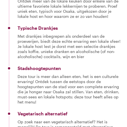
Ontdek meer van de lokale keuken door enkele van de
ultieme favoriete lokale lekkernijen te proberen. Proef
uniek eten, typisch voor Osaka, uitgekozen door je
lokale host en hoor waarom ze er zo van houden!
Typische Drankjes
Met drankjes inbegrepen als onderdeel van de
proeverijen, biedt deze echte ervaring een lokale sfeer!
Je lokale host lest je dorst met een selectie drankjes
zoals koffie, unieke dranken en alcoholische (of non-
alcoholische) cocktails, wijn en bier
Stadshoogtepunten
Deze tour is meer dan alleen eten, het is een culturele
ervaring! Ontdek tussen de eetstops door de
hoogtepunten van de stad voor een complete ervaring
die je honger naar Osaka zal stillen. Van eten, drinken,
must-sees en lokale hotspots; deze tour heeft alles op
het menu!
Vegetarisch alternatief
Op zoek naar een vegetarisch alternatief? Het is
mogelijk! De tour is samengesteld met alternatieve