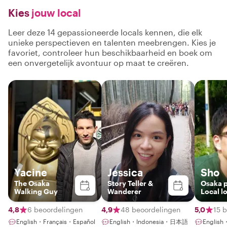
Kies
jouw local
Leer deze 14 gepassioneerde locals kennen, die elk
unieke perspectieven en talenten meebrengen. Kies je
favoriet, controleer hun beschikbaarheid en boek om
een onvergetelijk avontuur op maat te creëren.
Yacine
Jessica
Sho
The Osaka
Story Teller &
Osaka p
Walking Guy
Wanderer
Local l
Guide
4,8
6 beoordelingen
4,9
48 beoordelingen
5,0
15 
English・Français・Español
English・Indonesia・日本語
Engli