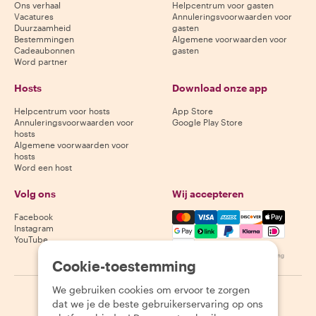
Ons verhaal
Helpcentrum voor gasten
Vacatures
Annuleringsvoorwaarden voor
Duurzaamheid
gasten
Bestemmingen
Algemene voorwaarden voor
Cadeaubonnen
gasten
Word partner
Hosts
Download onze app
Helpcentrum voor hosts
App Store
Annuleringsvoorwaarden voor
Google Play Store
hosts
Algemene voorwaarden voor
hosts
Word een host
Volg ons
Wij accepteren
Mastercard, Visa, Amex, Di
Facebook
Instagram
YouTube
Beschikbaarheid varieert per bestemming
Cookie-toestemming
We gebruiken cookies om ervoor te zorgen
©
2026
Withlocals.com
|
Privacybeleid
|
Cookies
|
Sitemap
dat we je de beste gebruikerservaring op ons