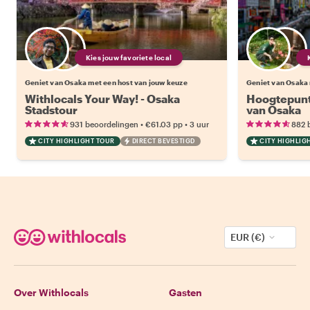
Kies jouw favoriete local
Geniet van Osaka met een host van jouw keuze
Geniet van Osaka 
Withlocals Your Way! - Osaka
Hoogtepunt
Stadstour
van Osaka
•
•
931 beoordelingen
€61.03
pp
3 uur
882 
CITY HIGHLIGHT TOUR
DIRECT BEVESTIGD
CITY HIGHLIG
EUR (€)
Over Withlocals
Gasten