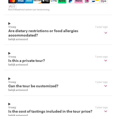
Beschikbaarheid varieert per bestemming
Vraag
1 year ago
Are dietary restrictions or food allergies
accommodated?
bekijk antwoord
Vraag
1 year ago
Is this a private tour?
bekijk antwoord
Vraag
1 year ago
Can the tour be customized?
bekijk antwoord
Vraag
1 year ago
Is the cost of tastings included in the tour price?
bekijk antwoord