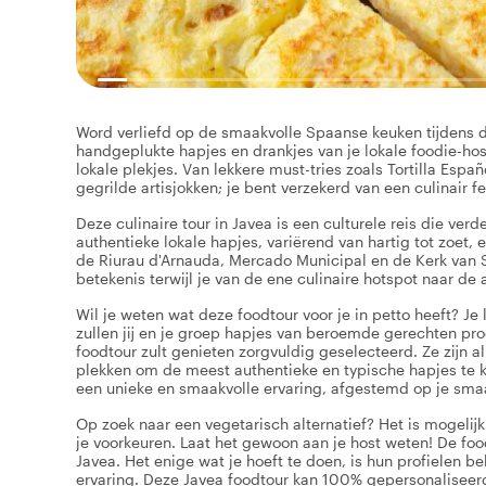
Word verliefd op de smaakvolle Spaanse keuken tijdens de
handgeplukte hapjes en drankjes van je lokale foodie-hos
lokale plekjes. Van lekkere must-tries zoals Tortilla Españ
gegrilde artisjokken; je bent verzekerd van een culinair f
Deze culinaire tour in Javea is een culturele reis die verd
authentieke lokale hapjes, variërend van hartig tot zoet,
de Riurau d'Arnauda, Mercado Municipal en de Kerk van S
betekenis terwijl je van de ene culinaire hotspot naar de 
Wil je weten wat deze foodtour voor je in petto heeft? Je 
zullen jij en je groep hapjes van beroemde gerechten proe
foodtour zult genieten zorgvuldig geselecteerd. Ze zijn 
plekken om de meest authentieke en typische hapjes te kri
een unieke en smaakvolle ervaring, afgestemd op je sma
Op zoek naar een vegetarisch alternatief? Het is mogelijk
je voorkeuren. Laat het gewoon aan je host weten! De foo
Javea. Het enige wat je hoeft te doen, is hun profielen bek
ervaring. Deze Javea foodtour kan 100% gepersonaliseerd 