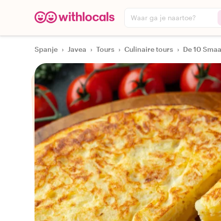
Waar ga je naartoe?
Spanje
›
Javea
›
Tours
›
Culinaire tours
›
De 10 Smaa