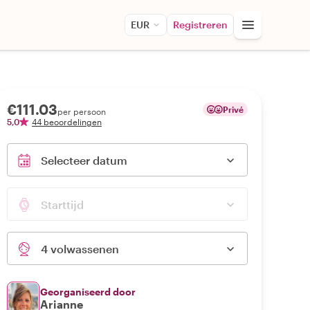
EUR
Registreren
€111.03
Privé
per persoon
5,0
44 beoordelingen
Selecteer datum
Starttijd
4 volwassenen
Georganiseerd door
Arianne