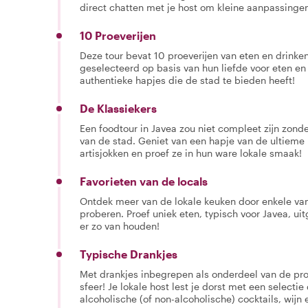
direct chatten met je host om kleine aanpassingen
10 Proeverijen
Deze tour bevat 10 proeverijen van eten en drinken.
geselecteerd op basis van hun liefde voor eten en
authentieke hapjes die de stad te bieden heeft!
De Klassiekers
Een foodtour in Javea zou niet compleet zijn zond
van de stad. Geniet van een hapje van de ultieme 
artisjokken en proef ze in hun ware lokale smaak!
Favorieten van de locals
Ontdek meer van de lokale keuken door enkele van 
proberen. Proef uniek eten, typisch voor Javea, ui
er zo van houden!
Typische Drankjes
Met drankjes inbegrepen als onderdeel van de proe
sfeer! Je lokale host lest je dorst met een selectie
alcoholische (of non-alcoholische) cocktails, wijn 