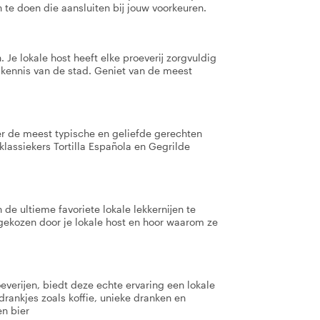
 te doen die aansluiten bij jouw voorkeuren.
 Je lokale host heeft elke proeverij zorgvuldig
 kennis van de stad. Geniet van de meest
er de meest typische en geliefde gerechten
klassiekers Tortilla Española en Gegrilde
de ultieme favoriete lokale lekkernijen te
tgekozen door je lokale host en hoor waarom ze
verijen, biedt deze echte ervaring een lokale
 drankjes zoals koffie, unieke dranken en
en bier