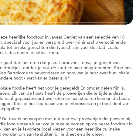
ze heerlijke foodtour in Javea! Geniet van een selectie van 10
t, speciaal voor jou en verspreid over minimaal 3 verschillende
ola tot unieke gerechten die typisch zijn voor de stad, zoals
eest, dus neem je eetlust mee.
er gaat dan het eten dat je zult proeven. Terwijl je geniet van
 en drankjes, ontdek je ook de stad en haar hoogtepunten. Stop om
an Bartolome te bewonderen en hoor van je host over hun lokale
andere hopt - wat kan er beter zijn?
lokale foodie heeft het voor je geregeld! En omdat delen fijn is,
ven. Elk van de hosts heeft de proeverijen die je tijdens deze
allemaal gepassioneerd over eten en hun stad, en kennen de beste
jgen. Kies je host op basis van je interesses en je bent deel van
akpapillen.
! De tour is ontworpen met alternatieve proeverijen die passen bij
die locals staan klaar om je mee te nemen op de beste foodtour in
ijken en je favoriete local kiezen voor een heerlijke culinaire
worden om aan te sluiten bij je dieet en allergieën.