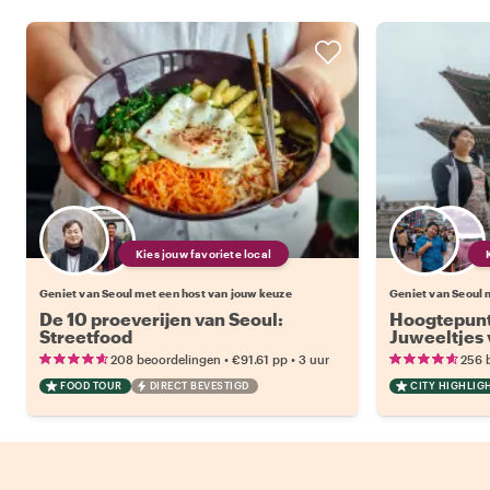
Kies jouw favoriete local
Geniet van Seoul met een host van jouw keuze
Geniet van Seoul 
De 10 proeverijen van Seoul:
Hoogtepunt
Streetfood
Juweeltjes 
•
•
208 beoordelingen
€91.61
pp
3 uur
256 
FOOD TOUR
DIRECT BEVESTIGD
CITY HIGHLIG