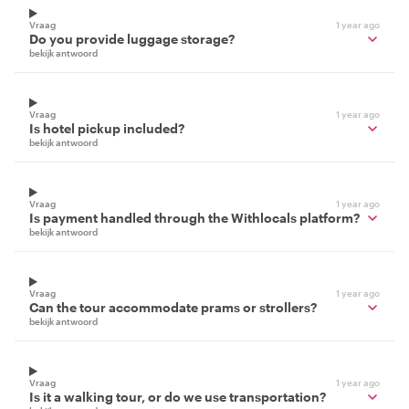
Vraag
1 year ago
Do you provide luggage storage?
bekijk antwoord
Vraag
1 year ago
Is hotel pickup included?
bekijk antwoord
Vraag
1 year ago
Is payment handled through the Withlocals platform?
bekijk antwoord
Vraag
1 year ago
Can the tour accommodate prams or strollers?
bekijk antwoord
Vraag
1 year ago
Is it a walking tour, or do we use transportation?