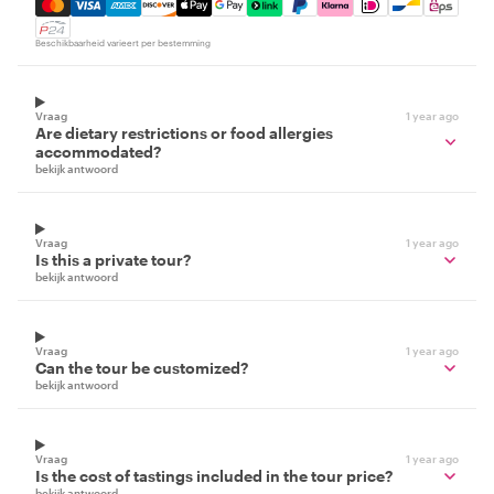
Mastercard, Visa, Amex, Discover, Apple Pay, Google Pay
Beschikbaarheid varieert per bestemming
Vraag
1 year ago
Are dietary restrictions or food allergies
accommodated?
bekijk antwoord
Vraag
1 year ago
Is this a private tour?
bekijk antwoord
Vraag
1 year ago
Can the tour be customized?
bekijk antwoord
Vraag
1 year ago
Is the cost of tastings included in the tour price?
bekijk antwoord