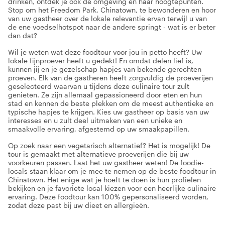
drinken, ontdek je ook de omgeving en haar hoogtepunten.
Stop om het Freedom Park, Chinatown, te bewonderen en hoor
van uw gastheer over de lokale relevantie ervan terwijl u van
de ene voedselhotspot naar de andere springt - wat is er beter
dan dat?
Wil je weten wat deze foodtour voor jou in petto heeft? Uw
lokale fijnproever heeft u gedekt! En omdat delen lief is,
kunnen jij en je gezelschap hapjes van bekende gerechten
proeven. Elk van de gastheren heeft zorgvuldig de proeverijen
geselecteerd waarvan u tijdens deze culinaire tour zult
genieten. Ze zijn allemaal gepassioneerd door eten en hun
stad en kennen de beste plekken om de meest authentieke en
typische hapjes te krijgen. Kies uw gastheer op basis van uw
interesses en u zult deel uitmaken van een unieke en
smaakvolle ervaring, afgestemd op uw smaakpapillen.
Op zoek naar een vegetarisch alternatief? Het is mogelijk! De
tour is gemaakt met alternatieve proeverijen die bij uw
voorkeuren passen. Laat het uw gastheer weten! De foodie-
locals staan klaar om je mee te nemen op de beste foodtour in
Chinatown. Het enige wat je hoeft te doen is hun profielen
bekijken en je favoriete local kiezen voor een heerlijke culinaire
ervaring. Deze foodtour kan 100% gepersonaliseerd worden,
zodat deze past bij uw dieet en allergieën.