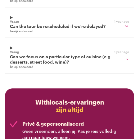
bekijk antwoord
Vraag
1 year ago
Can the tour be rescheduled if we're delayed?
bekijk antwoord
Vraag
1 year ago
Can we focus on a particular type of cuisine (e.g.
desserts, street food, wine)?
bekijk antwoord
Withlocals-ervaringen
zijn altijd
Privé & gepersonaliseerd
Geen vreemden, alleen jij. Pas je reis volledig
aan naar jouw wensen.