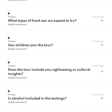
Vraag
1 year ago
What types of food can we expect to try?
bekijk antwoord
Vraag
1 year ago
Can children join the tour?
bekijk antwoord
Vraag
1 year ago
Does the tour include any sightseeing or cultural
insights?
bekijk antwoord
Vraag
1 year ago
Is alcohol included in the tastings?
bekijk antwoord