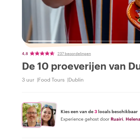
4,8
237 beoordelingen
De 10 proeverijen van Du
3 uur
Food Tours
Dublin
Kies een van de
3
locals beschikbaar
Experience gehost door
Ruairi
,
Helen