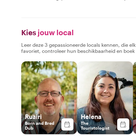
Kies
jouw local
Leer deze 3 gepassioneerde locals kennen, die el
favoriet, controleer hun beschikbaarheid en boek
Ruairi
Helena
Born and Bred
The
Dub
Touristologist