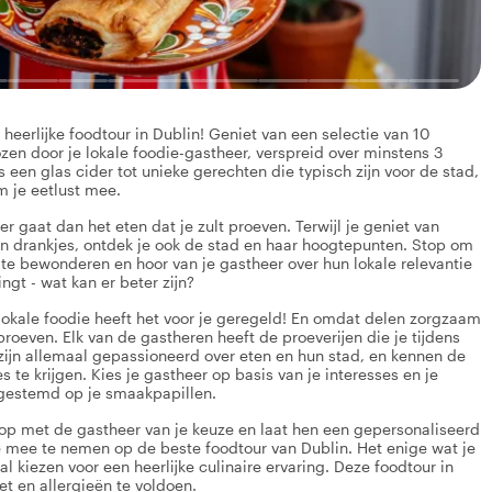
heerlijke foodtour in Dublin! Geniet van een selectie van 10
ozen door je lokale foodie-gastheer, verspreid over minstens 3
ls een glas cider tot unieke gerechten die typisch zijn voor de stad,
m je eetlust mee.
der gaat dan het eten dat je zult proeven. Terwijl je geniet van
 en drankjes, ontdek je ook de stad en haar hoogtepunten. Stop om
 te bewonderen en hoor van je gastheer over hun lokale relevantie
ngt - wat kan er beter zijn?
e lokale foodie heeft het voor je geregeld! En omdat delen zorgzaam
proeven. Elk van de gastheren heeft de proeverijen die je tijdens
zijn allemaal gepassioneerd over eten en hun stad, en kennen de
te krijgen. Kies je gastheer op basis van je interesses en je
fgestemd op je smaakpapillen.
op met de gastheer van je keuze en laat hen een gepersonaliseerd
e mee te nemen op de beste foodtour van Dublin. Het enige wat je
cal kiezen voor een heerlijke culinaire ervaring. Deze foodtour in
t en allergieën te voldoen.