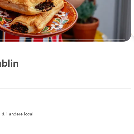
blin
a
&
1 andere local