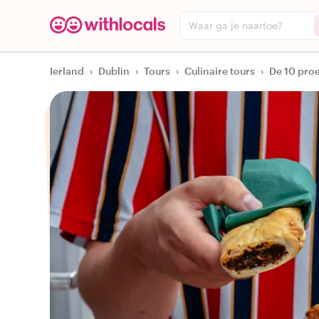
Waar ga je naartoe?
Ierland
›
Dublin
›
Tours
›
Culinaire tours
›
De 10 proe