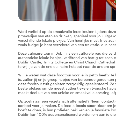
Word verliefd op de smaakvolle Ierse keuken tijdens deze 
proeverijen van eten en drinken, speciaal voor jou uitgek
verschillende lokale plekjes. Van heerlijke must-tries zoa
zoals fudge; je bent verzekerd van een traktatie, dus nee
Deze culinaire tour in Dublin is een culturele reis die ver
authentieke lokale hapjes, variërend van hartig tot zoet,
Dublin Castle, Trinity College en Christ Church Cathedral
terwijl je van de ene culinaire hotspot naar de andere spri
Wil je weten wat deze foodtour voor je in petto heeft? J
is, zullen jij en je groep hapjes van beroemde gerechten 
deze foodtour zult genieten zorgvuldig geselecteerd. Ze 
beste plekjes om de meest authentieke en typische hapjes 
maakt deel uit van een unieke en smaakvolle ervaring, a
Op zoek naar een vegetarisch alternatief? Neem contact 
aanbod voor je maken. De foodie-locals staan klaar om j
hoeft te doen, is hun profielen bekijken en je favoriete lo
Dublin kan 100% gepersonaliseerd worden om aan je diee