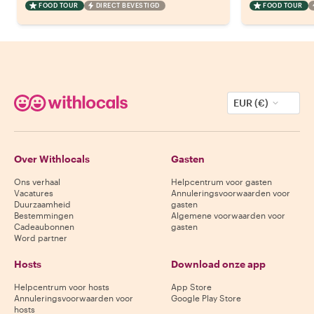
FOOD TOUR
DIRECT BEVESTIGD
FOOD TOUR
EUR (€)
Over Withlocals
Gasten
Ons verhaal
Helpcentrum voor gasten
Vacatures
Annuleringsvoorwaarden voor
Duurzaamheid
gasten
Bestemmingen
Algemene voorwaarden voor
Cadeaubonnen
gasten
Word partner
Hosts
Download onze app
Helpcentrum voor hosts
App Store
Annuleringsvoorwaarden voor
Google Play Store
hosts