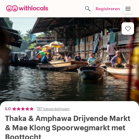
Registreren
5,0
787 beoordelingen
Thaka & Amphawa Drijvende Markt
& Mae Klong Spoorwegmarkt met
Boottocht