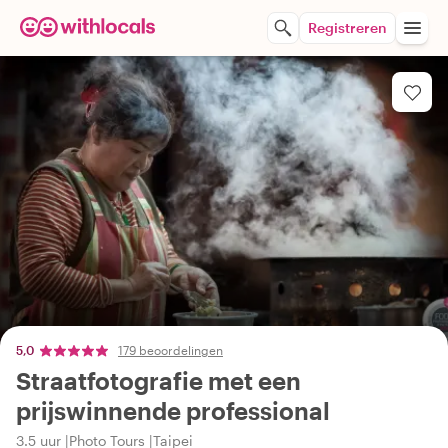
Registreren
5,0
179 beoordelingen
Straatfotografie met een
prijswinnende professional
3.5 uur
Photo Tours
Taipei