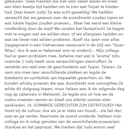
gebeuren. Twee mannen die hier voor zaken waren en maar
een klein beetje tijd hadden om te zien wat Taipei te bieden
had. Daar kwam Judy! Ze was echt geweldig! We hadden
verwacht dat we gewoon over de avondmarkt zouden lopen en
wat lokale hapjes zouden proeven... Maar het werd een kleine
rondleiding door de stad! We vonden het fantastisch! Ze begon
met te vragen wat we wilden eten, of we allergieën hadden en
wat we liever niet wilden proberen. Ikzelf sta open voor alles
(opgegroeid in een Vietnamees restaurant in de stijl van "Quan
Nhau", dus ik was er helemaal voor te vinden!)... Mijn collega
had er geen probleem mee, behalve met wat ik "aroma" tofu
noemde :) Judy heeft onze verwachtingen overtroffen! Ze
vertelde ons veel over de geschiedenis van Taipei, Taiwan. Ze
nam ons mee naar verschillende plekken en legde de
betekenis en symboliek van bepaalde gerechten uit. We
konden whisky proeven die was doordrenkt met oolongthee (ik
wilde dit dolgraag kopen, maar helaas was ik de volgende dag
nog op zakenreis in Maleisië). Ze legde ons uit hoe we de
metro moesten nemen en bleef ons allerlei soorten eten
aanbieden. JA, SOMMIGE GERECHTEN ZIJN GEFRITUURD! Het
hoort bij de cultuur, dus als je er niets van houdt... sla het dan
over en ga verder. Naarmate de avond vorderde, hebben mijn
collega en ik volop genoten van de verschillende proeverijen,
drankjes en het geproost. We merken dat Judy enorm veel