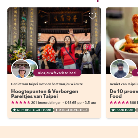
Kies jouw favoriete local
Geniet van Taipei met een host van jouw keuze
Geniet van Taipei
Hoogtepunten & Verborgen
De 10 proev
Pareltjes van Taipei
Food
•
•
201 beoordelingen
€48.65
pp
3.5 uur
869 
CITY HIGHLIGHT TOUR
DIRECT BEVESTIGD
FOOD TOUR