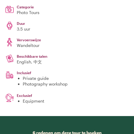
Categorie
Photo Tours
Duur
3.5 uur
Vervoerswijze
Wandeltour
Beschikbare talen
English, 中文
Inclusief
Private guide
Photography workshop
Exclusief
Equipment
6 redenen om deze tour te boeken