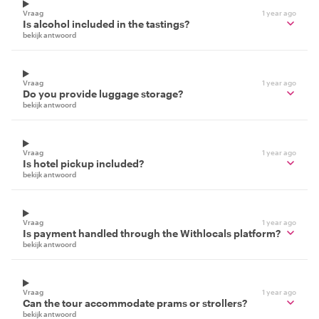
Vraag
1 year ago
Is alcohol included in the tastings?
bekijk antwoord
Vraag
1 year ago
Do you provide luggage storage?
bekijk antwoord
Vraag
1 year ago
Is hotel pickup included?
bekijk antwoord
Vraag
1 year ago
Is payment handled through the Withlocals platform?
bekijk antwoord
Vraag
1 year ago
Can the tour accommodate prams or strollers?
bekijk antwoord