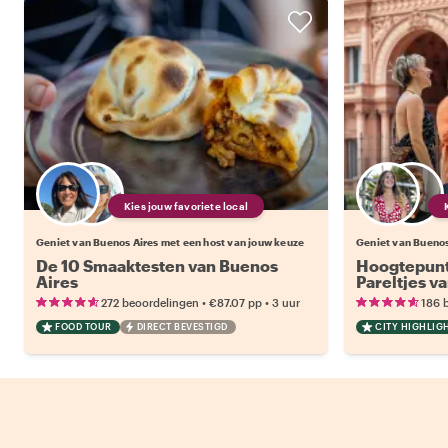
Kies jouw favoriete local
Geniet van Buenos Aires met een host van jouw keuze
Geniet van Buenos
De 10 Smaaktesten van Buenos
Hoogtepunt
Aires
Pareltjes v
•
•
272 beoordelingen
€87.07
pp
3 uur
186 
FOOD TOUR
DIRECT BEVESTIGD
CITY HIGHLIG