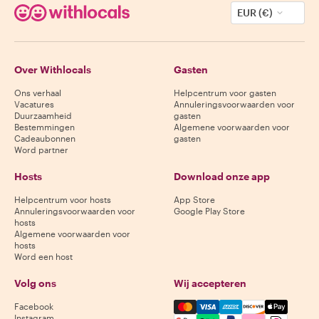
EUR (€)
Over Withlocals
Gasten
Ons verhaal
Helpcentrum voor gasten
Vacatures
Annuleringsvoorwaarden voor
Duurzaamheid
gasten
Bestemmingen
Algemene voorwaarden voor
Cadeaubonnen
gasten
Word partner
Hosts
Download onze app
Helpcentrum voor hosts
App Store
Annuleringsvoorwaarden voor
Google Play Store
hosts
Algemene voorwaarden voor
hosts
Word een host
Volg ons
Wij accepteren
Mastercard, Visa, Amex, Di
Facebook
Instagram