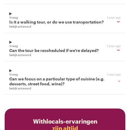
Vraag
1 year ago
Is it a walking tour, or do we use transportation?
bekijk antwoord
Vraag
1 year ago
Can the tour be rescheduled if we're delayed?
bekijk antwoord
Vraag
1 year ago
Can we focus on a particular type of cuisine (e.g.
desserts, street food, wine)?
bekijk antwoord
Withlocals-ervaringen
zijn altijd