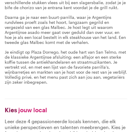
verschillende stukken vlees uit bij een slagersbalie, zodat je je
bife de chorizo van je entrana kent voordat je de grill ruikt.
Daarna ga je naar een buurt-parrilla, waar je Argentijns
rundvlees proeft zoals het hoort, langzaam gegrild en
vergezeld van een glas Malbec. Je host legt uit waarom
Argentijnse asado meer gaat over geduld dan over vuur, en
hoe je als een local bestelt in elk steakhouse van het land. Een
tweede glas Malbec komt met de verhalen.
Je eindigt op Plaza Dorrego, het oude hart van San Telmo, met
de klassieke Argentijnse afsluiting: een alfajor en een sterke
koffie tussen de antiekhandelaren en straatmuzikanten. Je
vertrekt vol, en met een lijst van de favoriete parrilla's,
wijnbarretjes en markten van je host voor de rest van je verblijf.
Volledig privé, en het menu past zich aan jou aan, vegetariërs
zijn zeker inbegrepen.
Kies
jouw local
Leer deze 4 gepassioneerde locals kennen, die elk
unieke perspectieven en talenten meebrengen. Kies je