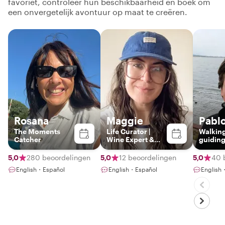
favoriet, controleer hun beschikbaarheid en boek om
een onvergetelijk avontuur op maat te creëren.
Rosana
Maggie
Pabl
The Moments
Life Curator |
Walkin
Catcher
Wine Expert &
guiding
Pro
passio
Photographer |
5,0
280 beoordelingen
5,0
12 beoordelingen
5,0
40 
Crafting Tailor-
English・Español
English・Español
English
Made
Experiences with
a Passion for
Culture and
Hidden Gems