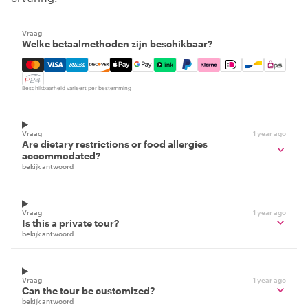
Vraag
Welke betaalmethoden zijn beschikbaar?
Mastercard, Visa, Amex, Discover, Apple Pay, Google Pay
Beschikbaarheid varieert per bestemming
Vraag
1 year ago
Are dietary restrictions or food allergies
accommodated?
bekijk antwoord
Vraag
1 year ago
Is this a private tour?
bekijk antwoord
Vraag
1 year ago
Can the tour be customized?
bekijk antwoord