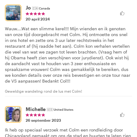
Jo
🇨🇦
Canada
20 april 2024
Wauw....Wat een slimme kerel!!! Mijn vrienden en ik genoten
van onze tijd doorgebracht met Colm. Hij ontmoette ons snel
in ons hotel en zette ons 3 uur later rechtstreeks in het
restaurant af (hij raadde het aan). Colm kon verhalen vertellen
die veel van wat we zagen tot leven brachten. (Vraag hem of
hij Obama heeft zien verschijnen voor jurydienst). Ook wist hij
de aandacht vast te houden van 3 zeer enthousiaste en
spraakzame vrouwen! Colm was gemakkelijk te bereiken, dus
we konden details over onze reis bevestigen en onze tour naar
de VS aanpassen! Bedankt Col!!!
Geweldige wandeling rond de lus met Colm!
Michelle
🇺🇸
United States
26 september 2023
Ik heb op speciaal verzoek met Colm een rondleiding door
Chicagoland gemaakt om ons de stad en buurten te laten zien