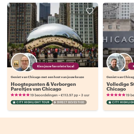
Kies jouw favoriete local
Geniet van Chicago met een host van jouw keuze
Geniet van Chicag
Hoogtepunten & Verborgen
Volledige S
Pareltjes van Chicago
Chicago
•
•
19 beoordelingen
€113.97
pp
3 uur
19 b
CITY HIGHLIGHT TOUR
DIRECT BEVESTIGD
CITY HIGHLIG