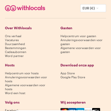
EUR (€)
Over Withlocals
Gasten
Ons verhaal
Helpcentrum voor gasten
Vacatures
Annuleringsvoorwaarden voor
Duurzaamheid
gasten
Bestemmingen
Algemene voorwaarden voor
Cadeaubonnen
gasten
Word partner
Hosts
Download onze app
Helpcentrum voor hosts
App Store
Annuleringsvoorwaarden voor
Google Play Store
hosts
Algemene voorwaarden voor
hosts
Word een host
Volg ons
Wij accepteren
Mastercard, Visa, Amex, Di
Facebook