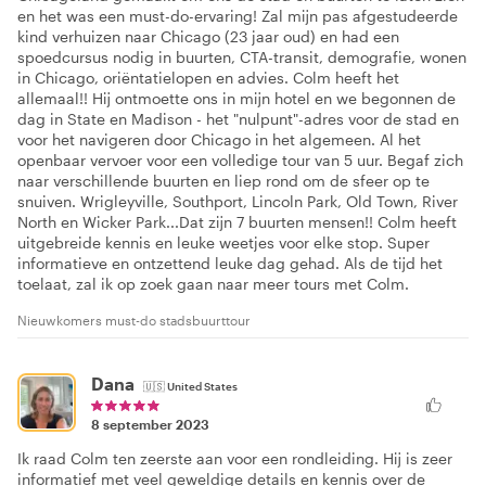
en het was een must-do-ervaring! Zal mijn pas afgestudeerde
kind verhuizen naar Chicago (23 jaar oud) en had een
spoedcursus nodig in buurten, CTA-transit, demografie, wonen
in Chicago, oriëntatielopen en advies. Colm heeft het
allemaal!! Hij ontmoette ons in mijn hotel en we begonnen de
dag in State en Madison - het "nulpunt"-adres voor de stad en
voor het navigeren door Chicago in het algemeen. Al het
openbaar vervoer voor een volledige tour van 5 uur. Begaf zich
naar verschillende buurten en liep rond om de sfeer op te
snuiven. Wrigleyville, Southport, Lincoln Park, Old Town, River
North en Wicker Park...Dat zijn 7 buurten mensen!! Colm heeft
uitgebreide kennis en leuke weetjes voor elke stop. Super
informatieve en ontzettend leuke dag gehad. Als de tijd het
toelaat, zal ik op zoek gaan naar meer tours met Colm.
Nieuwkomers must-do stadsbuurttour
Dana
🇺🇸
United States
8 september 2023
Ik raad Colm ten zeerste aan voor een rondleiding. Hij is zeer
informatief met veel geweldige details en kennis over de