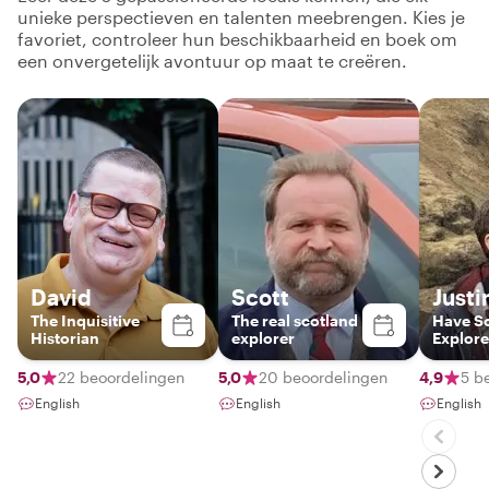
unieke perspectieven en talenten meebrengen. Kies je
favoriet, controleer hun beschikbaarheid en boek om
een onvergetelijk avontuur op maat te creëren.
David
Scott
Justi
The Inquisitive
The real scotland
Have S
Historian
explorer
Explore
5,0
22 beoordelingen
5,0
20 beoordelingen
4,9
5 b
English
English
English