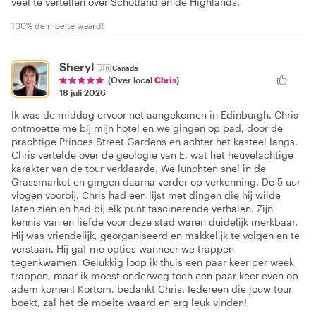
veel te vertellen over Schotland en de Highlands.
100% de moeite waard!
Sheryl
🇨🇦
Canada
(Over local
Chris
)
18 juli 2026
Ik was de middag ervoor net aangekomen in Edinburgh. Chris
ontmoette me bij mijn hotel en we gingen op pad, door de
prachtige Princes Street Gardens en achter het kasteel langs.
Chris vertelde over de geologie van E, wat het heuvelachtige
karakter van de tour verklaarde. We lunchten snel in de
Grassmarket en gingen daarna verder op verkenning. De 5 uur
vlogen voorbij. Chris had een lijst met dingen die hij wilde
laten zien en had bij elk punt fascinerende verhalen. Zijn
kennis van en liefde voor deze stad waren duidelijk merkbaar.
Hij was vriendelijk, georganiseerd en makkelijk te volgen en te
verstaan. Hij gaf me opties wanneer we trappen
tegenkwamen. Gelukkig loop ik thuis een paar keer per week
trappen, maar ik moest onderweg toch een paar keer even op
adem komen! Kortom, bedankt Chris. Iedereen die jouw tour
boekt, zal het de moeite waard en erg leuk vinden!