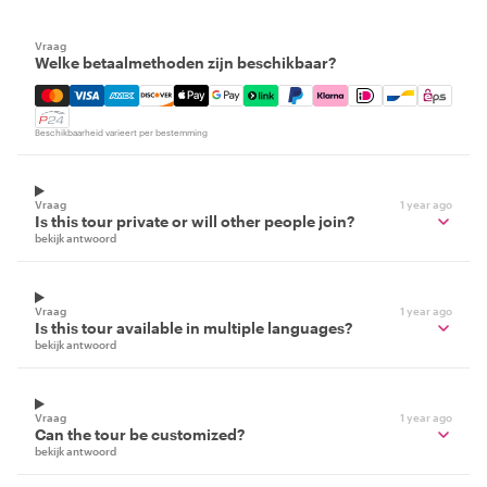
Vraag
Welke betaalmethoden zijn beschikbaar?
Mastercard, Visa, Amex, Discover, Apple Pay, Google Pay
Beschikbaarheid varieert per bestemming
Vraag
1 year ago
Is this tour private or will other people join?
bekijk antwoord
Vraag
1 year ago
Is this tour available in multiple languages?
bekijk antwoord
Vraag
1 year ago
Can the tour be customized?
bekijk antwoord