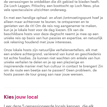
de verrassingen te ontdekken die dit gebied te bieden heeft.
Zie Loch Laggen, Pitlochry, een boottocht op Loch Ness, plus
vele spectaculaire uitzichten onderweg.
En met een handige ophaal- en afzet-/ontmoetingspunt hoef je
alleen maar achterover te leunen, te ontspannen en te
genieten van de rit! Om de reis nog aangenamer te maken,
kun je je lokale host voor de dag kiezen. Elk van de
beschikbare hosts voor deze dagtocht neemt je mee op een
unieke reis op basis van hun passies en expertise, en natuurlijk
ook rekening houdend met jouw interesses.
Onze lokale hosts zijn natuurlijke verhalenvertellers, elk met
een andere achtergrond, variërend van kunst en geschiedenis
tot echte foodies. Ze kunnen niet wachten om enkele van hun
unieke verhalen te delen en je op een plezierige en
inspirerende manier met hun cultuur in contact te brengen! Zin
om de route een beetje aan te passen? Geen probleem, de
hosts passen de tour graag aan naar jouw wensen.
Kies
jouw local
Leer deze 5 gepassioneerde locals kennen, die elk