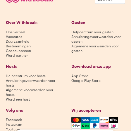
Over Withlocals
Gasten
Ons verhaal
Helpcentrum voor gasten
Vacatures
Annuleringsvoorwaarden voor
Duurzaamheid
gasten
Bestemmingen
Algemene voorwaarden voor
Cadeaubonnen
gasten
Word partner
Hosts
Download onze app
Helpcentrum voor hosts
App Store
Annuleringsvoorwaarden voor
Google Play Store
hosts
Algemene voorwaarden voor
hosts
Word een host
Volg ons
Wij accepteren
Mastercard, Visa, Amex, Di
Facebook
Instagram
YouTube