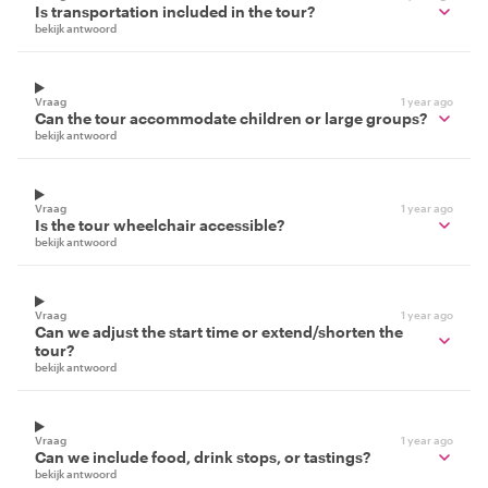
Is transportation included in the tour?
bekijk antwoord
Vraag
1 year ago
Can the tour accommodate children or large groups?
bekijk antwoord
Vraag
1 year ago
Is the tour wheelchair accessible?
bekijk antwoord
Vraag
1 year ago
Can we adjust the start time or extend/shorten the
tour?
bekijk antwoord
Vraag
1 year ago
Can we include food, drink stops, or tastings?
bekijk antwoord