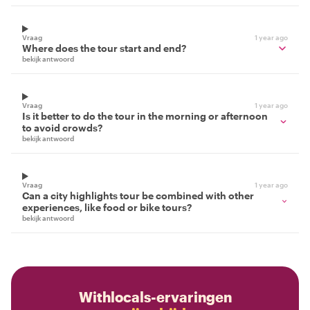
Vraag
1 year ago
Where does the tour start and end?
bekijk antwoord
Vraag
1 year ago
Is it better to do the tour in the morning or afternoon
to avoid crowds?
bekijk antwoord
Vraag
1 year ago
Can a city highlights tour be combined with other
experiences, like food or bike tours?
bekijk antwoord
Withlocals-ervaringen