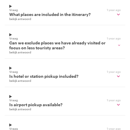
Vraag
1 year ago
What places are included in the itinerary?
bekijk antwoord
Vraag
1 year ago
Can we exclude places we have already visited or
focus on less touristy areas?
bekijk antwoord
Vraag
1 year ago
Is hotel or station pickup included?
bekijk antwoord
Vraag
1 year ago
Is airport pickup available?
bekijk antwoord
Vraag
1 year ago