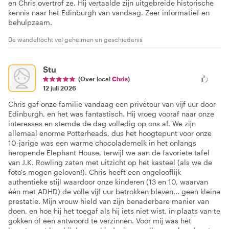
en Chris overtrof ze. Hij vertaalde zijn uitgebreide historische
kennis naar het Edinburgh van vandaag. Zeer informatief en
behulpzaam.
De wandeltocht vol geheimen en geschiedenis
Stu
(Over local
Chris
)
12 juli 2026
Chris gaf onze familie vandaag een privétour van vijf uur door
Edinburgh, en het was fantastisch. Hij vroeg vooraf naar onze
interesses en stemde de dag volledig op ons af. We zijn
allemaal enorme Potterheads, dus het hoogtepunt voor onze
10-jarige was een warme chocolademelk in het onlangs
heropende Elephant House, terwijl we aan de favoriete tafel
van J.K. Rowling zaten met uitzicht op het kasteel (als we de
foto's mogen geloven!). Chris heeft een ongelooflijk
authentieke stijl waardoor onze kinderen (13 en 10, waarvan
één met ADHD) de volle vijf uur betrokken bleven... geen kleine
prestatie. Mijn vrouw hield van zijn benaderbare manier van
doen, en hoe hij het toegaf als hij iets niet wist, in plaats van te
gokken of een antwoord te verzinnen. Voor mij was het