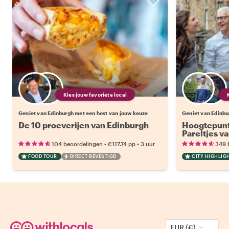
Kies jouw favoriete local
Geniet van Edinburgh met een host van jouw keuze
Geniet van Edinbu
De 10 proeverijen van Edinburgh
Hoogtepunt
Pareltjes v
•
•
104 beoordelingen
€117.74
pp
3 uur
349 
FOOD TOUR
DIRECT BEVESTIGD
CITY HIGHLIG
EUR (€)