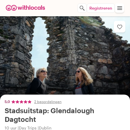
Registreren
5,0
2 beoordelingen
Stadsuitstap: Glendalough
Dagtocht
10 uur
Day Trips
Dublin