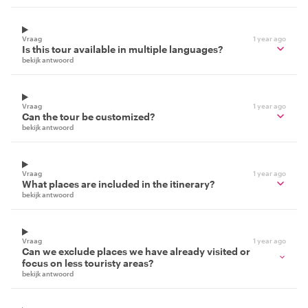
Vraag
1 year ago
Is this tour available in multiple languages?
bekijk antwoord
Vraag
1 year ago
Can the tour be customized?
bekijk antwoord
Vraag
1 year ago
What places are included in the itinerary?
bekijk antwoord
Vraag
1 year ago
Can we exclude places we have already visited or
focus on less touristy areas?
bekijk antwoord