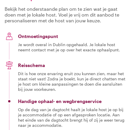
work together on
a great tour of
Bekijk het onderstaande plan om te zien wat je gaat
ireland or stay
doen met je lokale host. Voel je vrij om dit aanbod te
local and get
personaliseren met de host van jouw keuze.
some great
places to visit in a
day trip
Ontmoetingspunt
Je wordt overal in Dublin opgehaald. Je lokale host
neemt contact met je op over het exacte ophaalpunt.
Reisschema
Dit is hoe onze ervaring eruit zou kunnen zien, maar het
staat niet vast! Zodra je boekt, kun je direct chatten met
je host om kleine aanpassingen te doen die aansluiten
bij jouw voorkeuren.
Handige ophaal- en wegbrengservice
Op de dag van je dagtocht haalt je lokale host je op bij
je accommodatie of op een afgesproken locatie. Aan
het einde van de dagtocht brengt hij of zij je weer terug
naar je accommodatie.