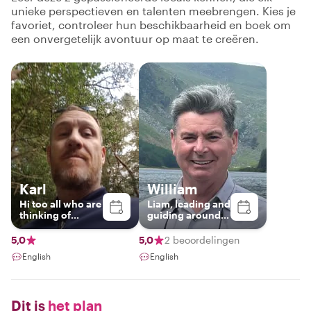
unieke perspectieven en talenten meebrengen. Kies je
favoriet, controleer hun beschikbaarheid en boek om
een onvergetelijk avontuur op maat te creëren.
Karl
William
Hi too all who are
Liam, leading and
thinking of
guiding around
visiting our
Ireland.
beautiful little
5,0
5,0
2 beoordelingen
island.so much to
English
English
see and do.you
can choose what
you really need
to fit in your time
Dit is
het plan
frame and we can