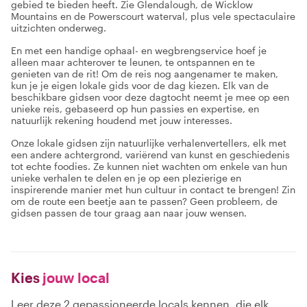
gebied te bieden heeft. Zie Glendalough, de Wicklow
Mountains en de Powerscourt waterval, plus vele spectaculaire
uitzichten onderweg.
En met een handige ophaal- en wegbrengservice hoef je
alleen maar achterover te leunen, te ontspannen en te
genieten van de rit! Om de reis nog aangenamer te maken,
kun je je eigen lokale gids voor de dag kiezen. Elk van de
beschikbare gidsen voor deze dagtocht neemt je mee op een
unieke reis, gebaseerd op hun passies en expertise, en
natuurlijk rekening houdend met jouw interesses.
Onze lokale gidsen zijn natuurlijke verhalenvertellers, elk met
een andere achtergrond, variërend van kunst en geschiedenis
tot echte foodies. Ze kunnen niet wachten om enkele van hun
unieke verhalen te delen en je op een plezierige en
inspirerende manier met hun cultuur in contact te brengen! Zin
om de route een beetje aan te passen? Geen probleem, de
gidsen passen de tour graag aan naar jouw wensen.
Kies
jouw local
Leer deze 2 gepassioneerde locals kennen, die elk