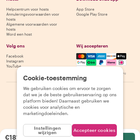
Helpcentrum voor hosts
App Store
Annuleringsvoorwaarden voor
Google Play Store
hosts
Algemene voorwaarden voor
hosts
Word een host
Volg ons
Wij accepteren
Mastercard, Visa, Amex, Di
Facebook
Instagram
YouTube
Beschikbaarheid varieert per bestemming
Cookie-toestemming
We gebruiken cookies om ervoor te zorgen
©
2026
Withlocals.com
|
Privacybeleid
|
Cookies
|
Sitemap
dat we je de beste gebruikerservaring op ons
platform bieden! Daarnaast gebruiken we
cookies voor analytische en
marketingdoeleinden.
Instellingen
Accepteer cookies
wijzigen
€181.91
per persoon