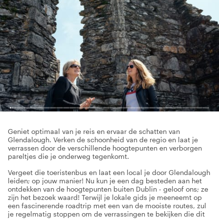
Geniet optimaal van je reis en ervaar de schatten van
Glendalough. Verken de schoonheid van de regio en laat je
verrassen door de verschillende hoogtepunten en verborgen
pareltjes die je onderweg tegenkomt.
Vergeet die toeristenbus en laat een local je door Glendalough
leiden; op jouw manier! Nu kun je een dag besteden aan het
ontdekken van de hoogtepunten buiten Dublin - geloof ons; ze
zijn het bezoek waard! Terwijl je lokale gids je meeneemt op
een fascinerende roadtrip met een van de mooiste routes, zul
je regelmatig stoppen om de verrassingen te bekijken die dit