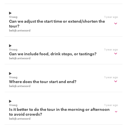
Vraag
1 year ago
Can we adjust the start time or extend/shorten the
tour?
bekijk antwoord
Vraag
1 year ago
Can we include food, drink stops, or tastings?
bekijk antwoord
Vraag
1 year ago
Where does the tour start and end?
bekijk antwoord
Vraag
1 year ago
Is it better to do the tour in the morning or afternoon
to avoid crowds?
bekijk antwoord