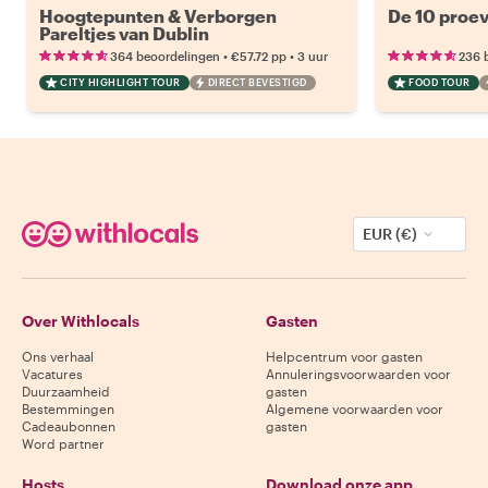
Hoogtepunten & Verborgen
De 10 proev
Pareltjes van Dublin
•
•
364 beoordelingen
€57.72
pp
3 uur
236 
CITY HIGHLIGHT TOUR
DIRECT BEVESTIGD
FOOD TOUR
EUR (€)
Over Withlocals
Gasten
Ons verhaal
Helpcentrum voor gasten
Vacatures
Annuleringsvoorwaarden voor
Duurzaamheid
gasten
Bestemmingen
Algemene voorwaarden voor
Cadeaubonnen
gasten
Word partner
Hosts
Download onze app