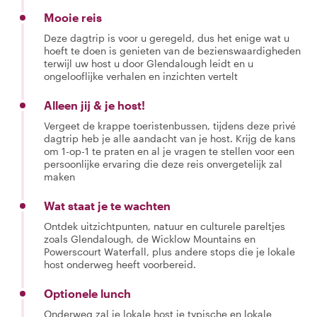
Mooie reis
Deze dagtrip is voor u geregeld, dus het enige wat u
hoeft te doen is genieten van de bezienswaardigheden
terwijl uw host u door Glendalough leidt en u
ongelooflijke verhalen en inzichten vertelt
Alleen jij & je host!
Vergeet de krappe toeristenbussen, tijdens deze privé
dagtrip heb je alle aandacht van je host. Krijg de kans
om 1-op-1 te praten en al je vragen te stellen voor een
persoonlijke ervaring die deze reis onvergetelijk zal
maken
Wat staat je te wachten
Ontdek uitzichtpunten, natuur en culturele pareltjes
zoals Glendalough, de Wicklow Mountains en
Powerscourt Waterfall, plus andere stops die je lokale
host onderweg heeft voorbereid.
Optionele lunch
Onderweg zal je lokale host je typische en lokale