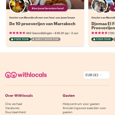
Kies jouw favoriete local
Geniet van Marrakesh met een host van jouw keuze
Geniet van Marrak
De 10 proeverijen van Marrakech
Djemaa El F
Proeverijen
•
•
460 beoordelingen
€45.81
pp
3 uur
1720
FOOD TOUR
DIRECT BEVESTIGD
FOOD TOUR
EUR (€)
Over Withlocals
Gasten
Ons verhaal
Helpcentrum voor gasten
Vacatures
Annuleringsvoorwaarden voor
Duurzaamheid
gasten