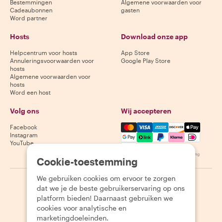
Bestemmingen
Algemene voorwaarden voor
Cadeaubonnen
gasten
Word partner
Hosts
Download onze app
Helpcentrum voor hosts
App Store
Annuleringsvoorwaarden voor
Google Play Store
hosts
Algemene voorwaarden voor
hosts
Word een host
Volg ons
Wij accepteren
Mastercard, Visa, Amex, Di
Facebook
Instagram
YouTube
Beschikbaarheid varieert per bestemming
Cookie-toestemming
We gebruiken cookies om ervoor te zorgen
©
2026
Withlocals.com
|
Privacybeleid
|
Cookies
|
Sitemap
dat we je de beste gebruikerservaring op ons
platform bieden! Daarnaast gebruiken we
cookies voor analytische en
marketingdoeleinden.