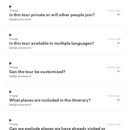
Vraag
1 year ago
Is this tour private or will other people join?
bekijk antwoord
Vraag
1 year ago
Is this tour available in multiple languages?
bekijk antwoord
Vraag
1 year ago
Can the tour be customized?
bekijk antwoord
Vraag
1 year ago
What places are included in the itinerary?
bekijk antwoord
Vraag
1 year ago
Can we exclude places we have already visited or