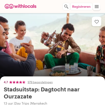
Registreren
4,7
979 beoordelingen
Stadsuitstap: Dagtocht naar
Ourzazate
13 uur
Day Trips
Marrakech