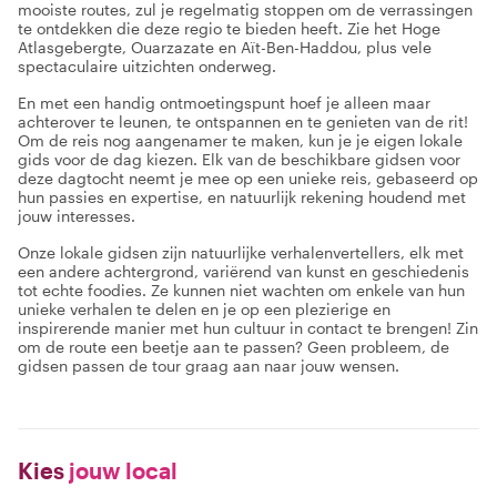
mooiste routes, zul je regelmatig stoppen om de verrassingen
te ontdekken die deze regio te bieden heeft. Zie het Hoge
Atlasgebergte, Ouarzazate en Aït-Ben-Haddou, plus vele
spectaculaire uitzichten onderweg.
En met een handig ontmoetingspunt hoef je alleen maar
achterover te leunen, te ontspannen en te genieten van de rit!
Om de reis nog aangenamer te maken, kun je je eigen lokale
gids voor de dag kiezen. Elk van de beschikbare gidsen voor
deze dagtocht neemt je mee op een unieke reis, gebaseerd op
hun passies en expertise, en natuurlijk rekening houdend met
jouw interesses.
Onze lokale gidsen zijn natuurlijke verhalenvertellers, elk met
een andere achtergrond, variërend van kunst en geschiedenis
tot echte foodies. Ze kunnen niet wachten om enkele van hun
unieke verhalen te delen en je op een plezierige en
inspirerende manier met hun cultuur in contact te brengen! Zin
om de route een beetje aan te passen? Geen probleem, de
gidsen passen de tour graag aan naar jouw wensen.
Kies
jouw local