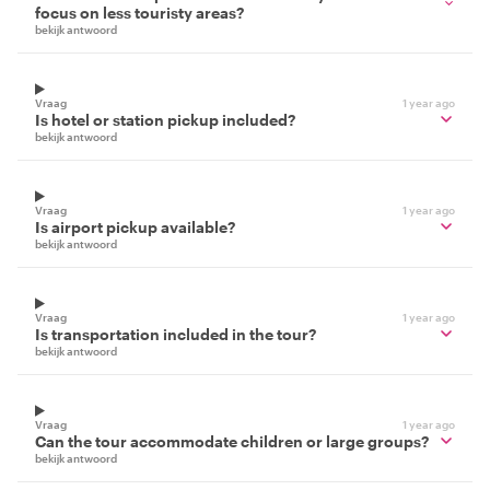
focus on less touristy areas?
bekijk antwoord
Vraag
1 year ago
Is hotel or station pickup included?
bekijk antwoord
Vraag
1 year ago
Is airport pickup available?
bekijk antwoord
Vraag
1 year ago
Is transportation included in the tour?
bekijk antwoord
Vraag
1 year ago
Can the tour accommodate children or large groups?
bekijk antwoord