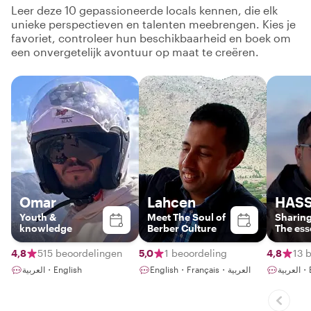
Leer deze 10 gepassioneerde locals kennen, die elk
unieke perspectieven en talenten meebrengen. Kies je
favoriet, controleer hun beschikbaarheid en boek om
een onvergetelijk avontuur op maat te creëren.
Omar
Lahcen
HAS
Youth &
Meet The Soul of
Sharing
knowledge
Berber Culture
The ess
Berber 
4,8
515 beoordelingen
5,0
1 beoordeling
4,8
13 
بية
English・Français・العربية
العربية・English