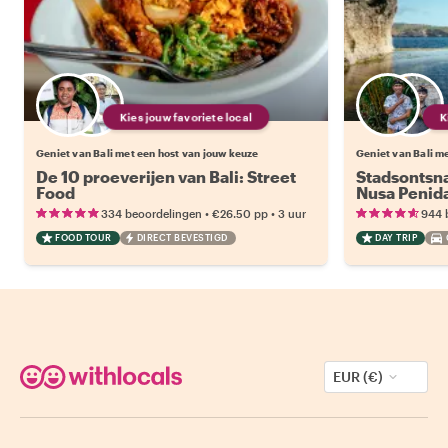
Kies jouw favoriete local
Geniet van Bali met een host van jouw keuze
Geniet van Bali m
De 10 proeverijen van Bali: Street
Stadsontsna
Food
Nusa Penid
•
•
334 beoordelingen
€26.50
pp
3 uur
944 
FOOD TOUR
DIRECT BEVESTIGD
DAY TRIP
EUR (€)