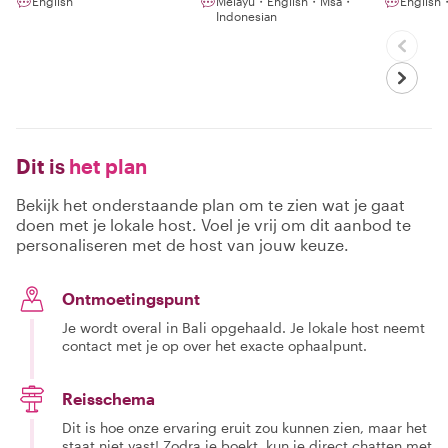
English
Melayu・English・Msa・
English
Indonesian
Dit is
het plan
Bekijk het onderstaande plan om te zien wat je gaat
doen met je lokale host. Voel je vrij om dit aanbod te
personaliseren met de host van jouw keuze.
Ontmoetingspunt
Je wordt overal in Bali opgehaald. Je lokale host neemt
contact met je op over het exacte ophaalpunt.
Reisschema
Dit is hoe onze ervaring eruit zou kunnen zien, maar het
staat niet vast! Zodra je boekt, kun je direct chatten met