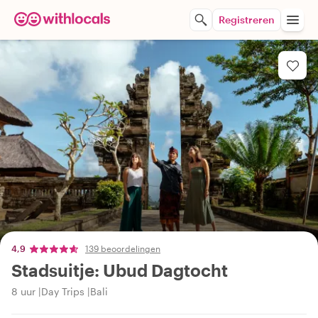
Registreren
4,9
139 beoordelingen
Stadsuitje: Ubud Dagtocht
8 uur
Day Trips
Bali