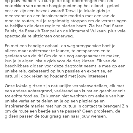
op jouw manier! Nu kun je de dag doorbrengen met het
ontdekken van andere hoogtepunten op het eiland - geloof
ons; ze zijn een bezoek waard! Terwijl je lokale gids je
meeneemt op een fascinerende roadtrip met een van de
mooiste routes, zul je regelmatig stoppen om de verrassingen
te bekijken die deze regio te bieden heeft. Zie het Puri Saren
Paleis, de Besakih Tempel en de Kintamani Vulkaan, plus vele
spectaculaire uitzichten onderweg.
En met een handige ophaal- en wegbrengservice hoef je
alleen maar achterover te leunen, te ontspannen en te
genieten van de rit! Om de reis nog aangenamer te maken,
kun je je eigen lokale gids voor de dag kiezen. Elk van de
beschikbare gidsen voor deze dagtocht neemt je mee op een
unieke reis, gebaseerd op hun passies en expertise, en
natuurlijk ook rekening houdend met jouw interesses.
Onze lokale gidsen zijn natuurlijke verhalenvertellers, elk met
een andere achtergrond, variërend van kunst en geschiedenis
tot echte foodies. Ze kunnen niet wachten om enkele van hun
unieke verhalen te delen en je op een plezierige en
inspirerende manier met hun cultuur in contact te brengen! Zin
om de route een beetje aan te passen? Geen probleem, de
gidsen passen de tour graag aan naar jouw wensen.