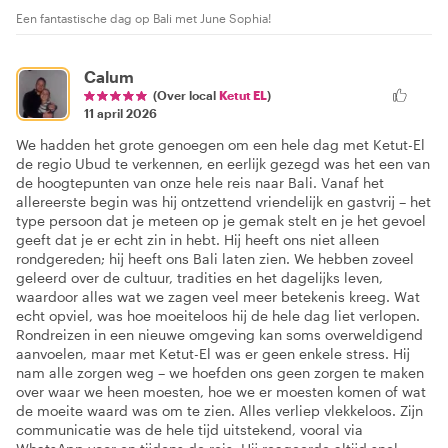
Een fantastische dag op Bali met June Sophia!
Calum
(Over local
Ketut EL
)
11 april 2026
We hadden het grote genoegen om een hele dag met Ketut-El
de regio Ubud te verkennen, en eerlijk gezegd was het een van
de hoogtepunten van onze hele reis naar Bali. Vanaf het
allereerste begin was hij ontzettend vriendelijk en gastvrij – het
type persoon dat je meteen op je gemak stelt en je het gevoel
geeft dat je er echt zin in hebt. Hij heeft ons niet alleen
rondgereden; hij heeft ons Bali laten zien. We hebben zoveel
geleerd over de cultuur, tradities en het dagelijks leven,
waardoor alles wat we zagen veel meer betekenis kreeg. Wat
echt opviel, was hoe moeiteloos hij de hele dag liet verlopen.
Rondreizen in een nieuwe omgeving kan soms overweldigend
aanvoelen, maar met Ketut-El was er geen enkele stress. Hij
nam alle zorgen weg – we hoefden ons geen zorgen te maken
over waar we heen moesten, hoe we er moesten komen of wat
de moeite waard was om te zien. Alles verliep vlekkeloos. Zijn
communicatie was de hele tijd uitstekend, vooral via