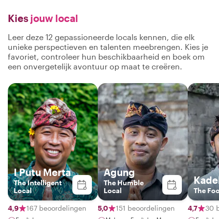
Kies
jouw local
Leer deze 12 gepassioneerde locals kennen, die elk
unieke perspectieven en talenten meebrengen. Kies je
favoriet, controleer hun beschikbaarheid en boek om
een onvergetelijk avontuur op maat te creëren.
I Putu Merta
Agung
Kade
The Intelligent
The Humble
Local
Local
The Fo
4,9
167 beoordelingen
5,0
151 beoordelingen
4,7
30 