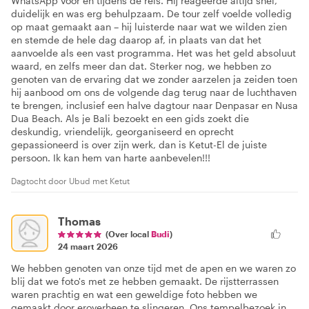
WhatsApp voor en tijdens de reis. Hij reageerde altijd snel,
duidelijk en was erg behulpzaam. De tour zelf voelde volledig
op maat gemaakt aan – hij luisterde naar wat we wilden zien
en stemde de hele dag daarop af, in plaats van dat het
aanvoelde als een vast programma. Het was het geld absoluut
waard, en zelfs meer dan dat. Sterker nog, we hebben zo
genoten van de ervaring dat we zonder aarzelen ja zeiden toen
hij aanbood om ons de volgende dag terug naar de luchthaven
te brengen, inclusief een halve dagtour naar Denpasar en Nusa
Dua Beach. Als je Bali bezoekt en een gids zoekt die
deskundig, vriendelijk, georganiseerd en oprecht
gepassioneerd is over zijn werk, dan is Ketut-El de juiste
persoon. Ik kan hem van harte aanbevelen!!!
Dagtocht door Ubud met Ketut
Thomas
(Over local
Budi
)
24 maart 2026
We hebben genoten van onze tijd met de apen en we waren zo
blij dat we foto's met ze hebben gemaakt. De rijstterrassen
waren prachtig en wat een geweldige foto hebben we
gemaakt door eroverheen te slingeren. Ons tempelbezoek in