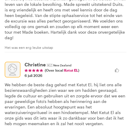
leven van de lokale bevolking. Made spreekt uitstekend Duits,
is erg vriendelijk en heeft ons met veel kennis door de dag
heen begeleid. Van de stipte ophaalservice tot het einde van
de excursie was alles perfect georganiseerd. We voelden ons
volledig op ons gemak en zouden op elk moment weer een
tour met Made boeken. Hartelijk dank voor deze onvergetelijke
dag!
Het was een erg leuke uitstap
Christine
🇳🇿
New Zealand
(Over local
Ketut EL
)
6 juli 2026
We hebben de beste dag gehad met Ketut El, hij liet ons alle
bezienswaardigheden zien waar we om hadden gevraagd,
legde de cultuur en gebruiken uit en zorgde ervoor dat we een
paar geweldige foto's hebben als herinnering aan de
ervaringen. Een absoluut hoogtepunt was het
waterzuiveringsritueel in een hindoetempel. Met Ketut El als
onze gids was dit iets waar ik zo dankbaar voor ben dat ik het
heb mogen meemaken en ik zal het nooit vergeten.