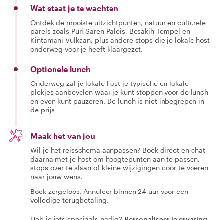
Wat staat je te wachten
Ontdek de mooiste uitzichtpunten, natuur en culturele
parels zoals Puri Saren Paleis, Besakih Tempel en
Kintamani Vulkaan, plus andere stops die je lokale host
onderweg voor je heeft klaargezet.
Optionele lunch
Onderweg zal je lokale host je typische en lokale
plekjes aanbevelen waar je kunt stoppen voor de lunch
en even kunt pauzeren. De lunch is niet inbegrepen in
de prijs
Maak het van jou
Wil je het reisschema aanpassen? Boek direct en chat
daarna met je host om hoogtepunten aan te passen,
stops over te slaan of kleine wijzigingen door te voeren
naar jouw wens.
Boek zorgeloos. Annuleer binnen 24 uur voor een
volledige terugbetaling.
Heb je iets speciaals nodig?
Personaliseer je ervaring