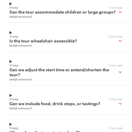
Vraag
1 year ago
Can the tour accommodate children or large groups?
bekijk antwoord
Vraag
1 year ago
Is the tour wheelchair accessible?
bekijk antwoord
Vraag
1 year ago
Can we adjust the start time or extend/shorten the
tour?
bekijk antwoord
Vraag
1 year ago
Can we include food, drink stops, or tastings?
bekijk antwoord
Vraag
1 year ago