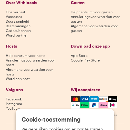
Over Withlocals
Gasten
Ons verhaal
Helpcentrum voor gasten
Vacatures
Annuleringsvoorwaarden voor
Duurzaamheid
gasten
Bestemmingen
Algemene voorwaarden voor
Cadeaubonnen
gasten
Word partner
Hosts
Download onze app
Helpcentrum voor hosts
App Store
Annuleringsvoorwaarden voor
Google Play Store
hosts
Algemene voorwaarden voor
hosts
Word een host
Volg ons
Wij accepteren
Mastercard, Visa, Amex, Di
Facebook
Instagram
YouTube
Beschikbaarheid varieert per bestemming
Cookie-toestemming
We gebruiken cookies om ervoor te zorgen