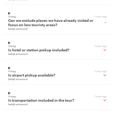
Vraag
1 year ago
Can we exclude places we have already visited or
focus on less touristy areas?
bekijk antwoord
Vraag
1 year ago
Is hotel or station pickup included?
bekijk antwoord
Vraag
1 year ago
Is airport pickup available?
bekijk antwoord
Vraag
1 year ago
Is transportation included in the tour?
bekijk antwoord