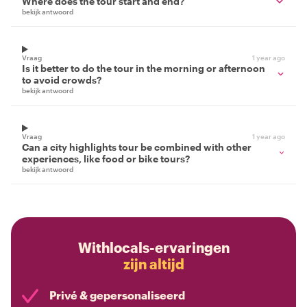
Where does the tour start and end?
bekijk antwoord
Vraag
1 year ago
Is it better to do the tour in the morning or afternoon
to avoid crowds?
bekijk antwoord
Vraag
1 year ago
Can a city highlights tour be combined with other
experiences, like food or bike tours?
bekijk antwoord
Withlocals-ervaringen
zijn altijd
Privé & gepersonaliseerd