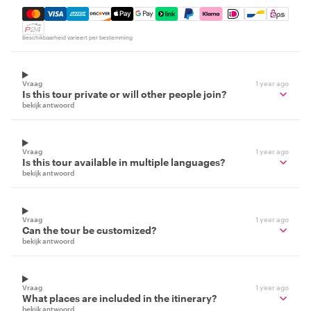
Mastercard, Visa, Amex, Discover, Apple Pay, Google Pay
Beschikbaarheid varieert per bestemming
Vraag
1 year ago
Is this tour private or will other people join?
bekijk antwoord
Vraag
1 year ago
Is this tour available in multiple languages?
bekijk antwoord
Vraag
1 year ago
Can the tour be customized?
bekijk antwoord
Vraag
1 year ago
What places are included in the itinerary?
bekijk antwoord