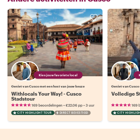
Kies jouw favoriete local
Geniet van Cusco met een host van jouw keuze
Geniet van Cusco 
Withlocals Your Way! - Cusco
Volledige S
Stadstour
•
•
169 beoordelingen
€22.06
pp
3 uur
169 
CITY HIGHLIGHT TOUR
DIRECT BEVESTIGD
CITY HIGHLIG