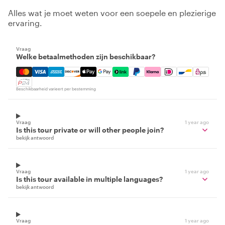
Alles wat je moet weten voor een soepele en plezierige
ervaring.
Vraag
Welke betaalmethoden zijn beschikbaar?
Mastercard, Visa, Amex, Discover, Apple Pay, Google Pay
Beschikbaarheid varieert per bestemming
Vraag
1 year ago
Is this tour private or will other people join?
bekijk antwoord
Vraag
1 year ago
Is this tour available in multiple languages?
bekijk antwoord
Vraag
1 year ago