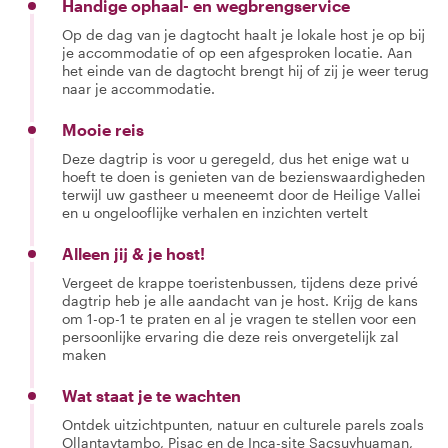
Handige ophaal- en wegbrengservice
Op de dag van je dagtocht haalt je lokale host je op bij
je accommodatie of op een afgesproken locatie. Aan
het einde van de dagtocht brengt hij of zij je weer terug
naar je accommodatie.
Mooie reis
Deze dagtrip is voor u geregeld, dus het enige wat u
hoeft te doen is genieten van de bezienswaardigheden
terwijl uw gastheer u meeneemt door de Heilige Vallei
en u ongelooflijke verhalen en inzichten vertelt
Alleen jij & je host!
Vergeet de krappe toeristenbussen, tijdens deze privé
dagtrip heb je alle aandacht van je host. Krijg de kans
om 1-op-1 te praten en al je vragen te stellen voor een
persoonlijke ervaring die deze reis onvergetelijk zal
maken
Wat staat je te wachten
Ontdek uitzichtpunten, natuur en culturele parels zoals
Ollantaytambo, Pisac en de Inca-site Sacsuyhuaman,