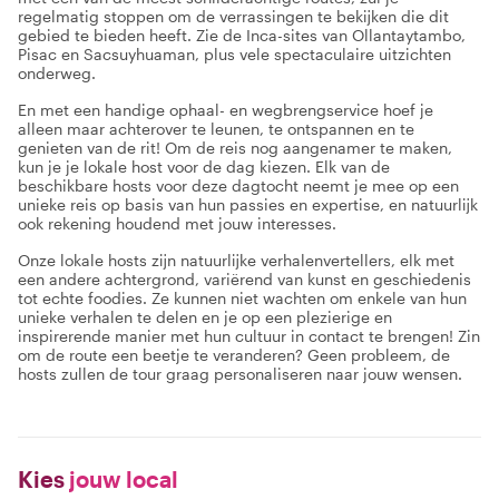
regelmatig stoppen om de verrassingen te bekijken die dit
gebied te bieden heeft. Zie de Inca-sites van Ollantaytambo,
Pisac en Sacsuyhuaman, plus vele spectaculaire uitzichten
onderweg.
En met een handige ophaal- en wegbrengservice hoef je
alleen maar achterover te leunen, te ontspannen en te
genieten van de rit! Om de reis nog aangenamer te maken,
kun je je lokale host voor de dag kiezen. Elk van de
beschikbare hosts voor deze dagtocht neemt je mee op een
unieke reis op basis van hun passies en expertise, en natuurlijk
ook rekening houdend met jouw interesses.
Onze lokale hosts zijn natuurlijke verhalenvertellers, elk met
een andere achtergrond, variërend van kunst en geschiedenis
tot echte foodies. Ze kunnen niet wachten om enkele van hun
unieke verhalen te delen en je op een plezierige en
inspirerende manier met hun cultuur in contact te brengen! Zin
om de route een beetje te veranderen? Geen probleem, de
hosts zullen de tour graag personaliseren naar jouw wensen.
Kies
jouw local