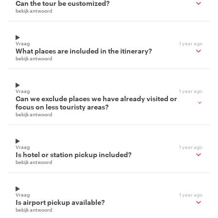
Can the tour be customized?
bekijk antwoord
Vraag
1 year ago
What places are included in the itinerary?
bekijk antwoord
Vraag
1 year ago
Can we exclude places we have already visited or
focus on less touristy areas?
bekijk antwoord
Vraag
1 year ago
Is hotel or station pickup included?
bekijk antwoord
Vraag
1 year ago
Is airport pickup available?
bekijk antwoord