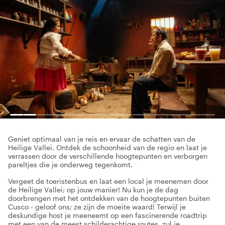
Geniet optimaal van je reis en ervaar de schatten van de
Heilige Vallei. Ontdek de schoonheid van de regio en laat je
verrassen door de verschillende hoogtepunten en verborgen
pareltjes die je onderweg tegenkomt.
Vergeet de toeristenbus en laat een local je meenemen door
de Heilige Vallei; op jouw manier! Nu kun je de dag
doorbrengen met het ontdekken van de hoogtepunten buiten
Cusco - geloof ons; ze zijn de moeite waard! Terwijl je
deskundige host je meeneemt op een fascinerende roadtrip
met een van de meest schilderachtige routes, zul je