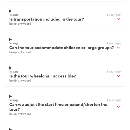
Vraag
1 year ago
Is transportation included in the tour?
bekijk antwoord
Vraag
1 year ago
Can the tour accommodate children or large groups?
bekijk antwoord
Vraag
1 year ago
Is the tour wheelchair accessible?
bekijk antwoord
Vraag
1 year ago
Can we adjust the start time or extend/shorten the
tour?
bekijk antwoord