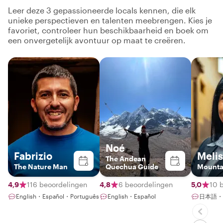
Leer deze 3 gepassioneerde locals kennen, die elk
unieke perspectieven en talenten meebrengen. Kies je
favoriet, controleer hun beschikbaarheid en boek om
een onvergetelijk avontuur op maat te creëren.
Noé
Fabrizio
Meli
The Andean
The Nature Man
Quechua Guide
Mountai
4,9
116 beoordelingen
4,8
6 beoordelingen
5,0
10 
English・Español・Português
English・Español
日本語・Es