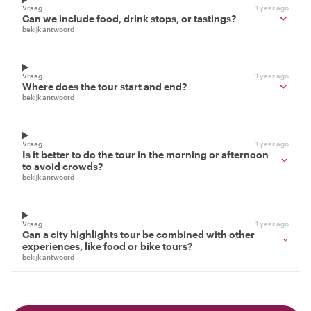
Vraag
1 year ago
Can we include food, drink stops, or tastings?
bekijk antwoord
Vraag
1 year ago
Where does the tour start and end?
bekijk antwoord
Vraag
1 year ago
Is it better to do the tour in the morning or afternoon
to avoid crowds?
bekijk antwoord
Vraag
1 year ago
Can a city highlights tour be combined with other
experiences, like food or bike tours?
bekijk antwoord