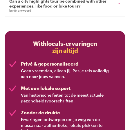
Can a city highlights tour be combined with other
experiences, like food or bike tours?
bekijk antwoord
Withlocals-ervaringen
zijn altijd
Privé & gepersonaliseerd
Geen vreemden, alleen jij. Pas je reis volledig
aan naar jouw wensen.
Met een lokale expert
Van historische feiten tot de meest actuele
gezondheidsvoorschriften.
Zonder de drukte
Ervaringen ontworpen om je weg van de
massa naar authentieke, lokale plekken te