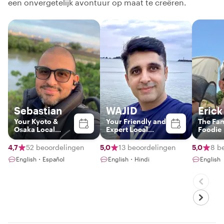
een onvergetelijk avontuur op maat te creëren.
Sebastian
WAJID
Erick
Your Kyoto &
Your Friendly and
The Fam
Osaka Local
Expert Local
Foodie
Insider
Guide
4,7
52 beoordelingen
5,0
13 beoordelingen
5,0
8 b
English・Español
English・Hindi
English