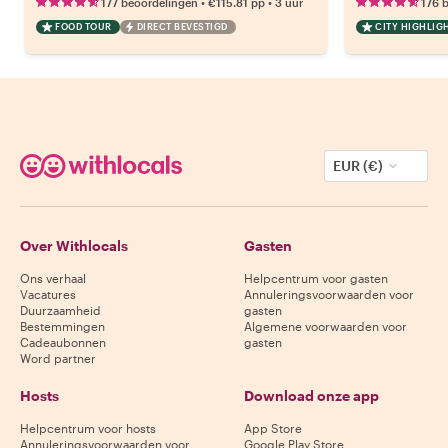
•
•
177 beoordelingen
€115.81
pp
3 uur
176 
FOOD TOUR
DIRECT BEVESTIGD
CITY HIGHLIG
EUR (€)
Over Withlocals
Gasten
Ons verhaal
Helpcentrum voor gasten
Vacatures
Annuleringsvoorwaarden voor
Duurzaamheid
gasten
Bestemmingen
Algemene voorwaarden voor
Cadeaubonnen
gasten
Word partner
Hosts
Download onze app
Helpcentrum voor hosts
App Store
Annuleringsvoorwaarden voor
Google Play Store