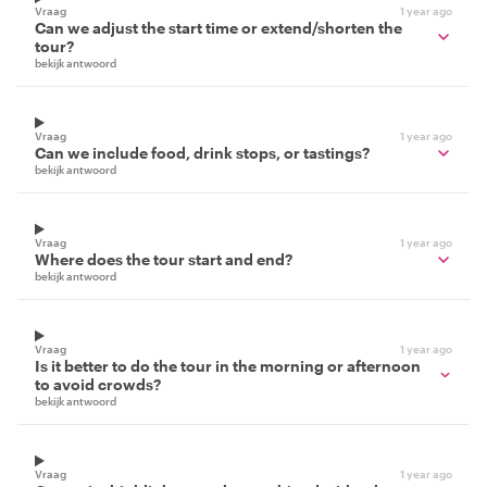
Vraag
1 year ago
Can we adjust the start time or extend/shorten the
tour?
bekijk antwoord
Vraag
1 year ago
Can we include food, drink stops, or tastings?
bekijk antwoord
Vraag
1 year ago
Where does the tour start and end?
bekijk antwoord
Vraag
1 year ago
Is it better to do the tour in the morning or afternoon
to avoid crowds?
bekijk antwoord
Vraag
1 year ago