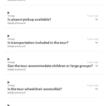
Vraag
1 year ago
Is airport pickup available?
bekijk antwoord
Vraag
1 year ago
Is transportation included in the tour?
bekijk antwoord
Vraag
1 year ago
Can the tour accommodate children or large groups?
bekijk antwoord
Vraag
1 year ago
Is the tour wheelchair accessible?
bekijk antwoord