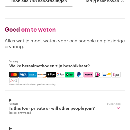
Toon alle 798 beoordelingen
Terug naar boven
Goed
om te weten
Alles wat je moet weten voor een soepele en plezierige
ervaring.
Vraag
Welke betaalmethoden zijn beschikbaar?
Mastercard, Visa, Amex, Discover, Apple Pay, Google Pay
Beschikbaarheid varieert per bestemming
Vraag
1 year ago
Is this tour private or will other people join?
bekijk antwoord