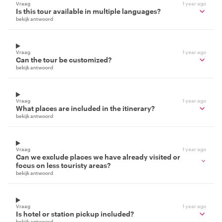
Vraag
1 year ago
Is this tour available in multiple languages?
bekijk antwoord
Vraag
1 year ago
Can the tour be customized?
bekijk antwoord
Vraag
1 year ago
What places are included in the itinerary?
bekijk antwoord
Vraag
1 year ago
Can we exclude places we have already visited or
focus on less touristy areas?
bekijk antwoord
Vraag
1 year ago
Is hotel or station pickup included?
bekijk antwoord