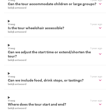
Vraag
1 year ago
Can the tour accommodate children or large groups?
bekijk antwoord
Vraag
1 year ago
Is the tour wheelchair accessible?
bekijk antwoord
Vraag
1 year ago
Can we adjust the start time or extend/shorten the
tour?
bekijk antwoord
Vraag
1 year ago
Can we include food, drink stops, or tastings?
bekijk antwoord
Vraag
1 year ago
Where does the tour start and end?
bekijk antwoord