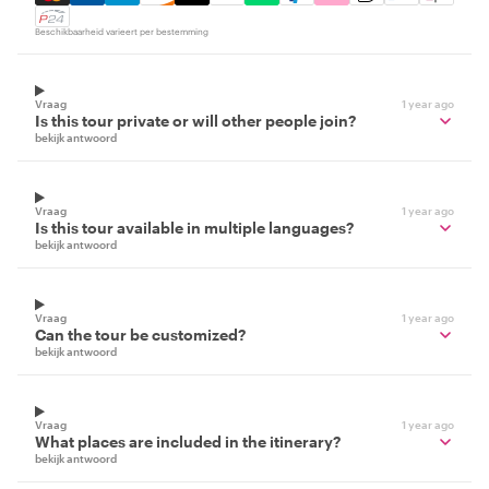
Beschikbaarheid varieert per bestemming
Vraag
1 year ago
Is this tour private or will other people join?
bekijk antwoord
Vraag
1 year ago
Is this tour available in multiple languages?
bekijk antwoord
Vraag
1 year ago
Can the tour be customized?
bekijk antwoord
Vraag
1 year ago
What places are included in the itinerary?
bekijk antwoord