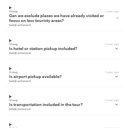
Vraag
1 year ago
Can we exclude places we have already visited or
focus on less touristy areas?
bekijk antwoord
Vraag
1 year ago
Is hotel or station pickup included?
bekijk antwoord
Vraag
1 year ago
Is airport pickup available?
bekijk antwoord
Vraag
1 year ago
Is transportation included in the tour?
bekijk antwoord