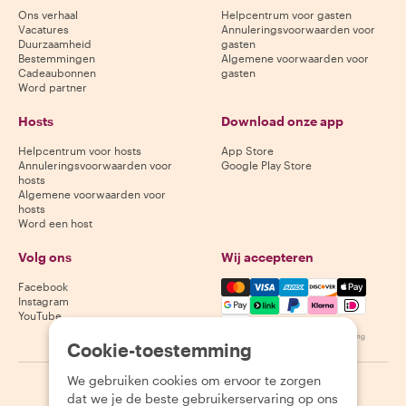
Ons verhaal
Helpcentrum voor gasten
Vacatures
Annuleringsvoorwaarden voor
Duurzaamheid
gasten
Bestemmingen
Algemene voorwaarden voor
Cadeaubonnen
gasten
Word partner
Hosts
Download onze app
Helpcentrum voor hosts
App Store
Annuleringsvoorwaarden voor
Google Play Store
hosts
Algemene voorwaarden voor
hosts
Word een host
Volg ons
Wij accepteren
Mastercard, Visa, Amex, Di
Facebook
Instagram
YouTube
Beschikbaarheid varieert per bestemming
Cookie-toestemming
We gebruiken cookies om ervoor te zorgen
©
2026
Withlocals.com
|
Privacybeleid
|
Cookies
|
Sitemap
dat we je de beste gebruikerservaring op ons