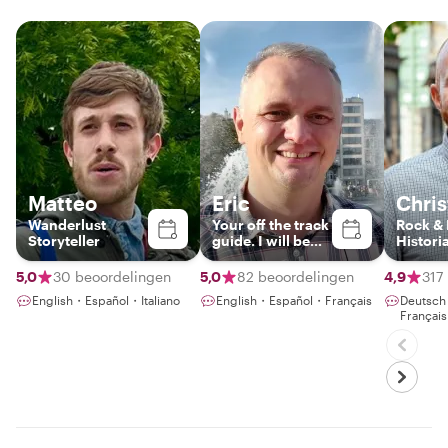
Matteo
Eric
Chri
Wanderlust
Your off the track
Rock & 
Storyteller
guide. I will be
Histori
happy to meet
you !
5,0
30 beoordelingen
5,0
82 beoordelingen
4,9
317
English・Español・Italiano
English・Español・Français
Deutsc
Françai