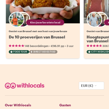
Kies jouw favoriete local
Geniet van Brussel met een host van jouw keuze
Geniet van Brusse
De 10 proeverijen van Brussel
Hoogtepunt
van Brussel
•
•
148 beoordelingen
€96.91
pp
3 uur
306 
FOOD TOUR
DIRECT BEVESTIGD
CITY HIGHLIG
EUR (€)
Over Withlocals
Gasten