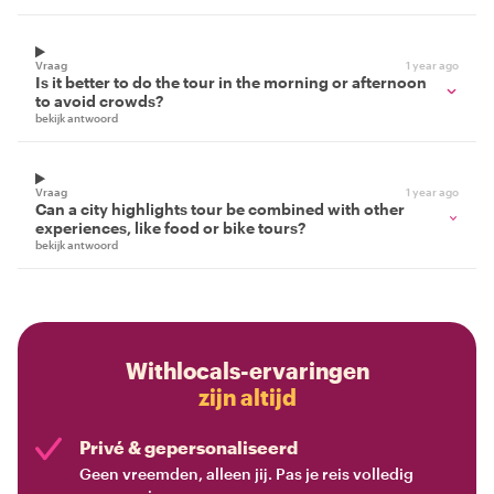
Vraag
1 year ago
Is it better to do the tour in the morning or afternoon
to avoid crowds?
bekijk antwoord
Vraag
1 year ago
Can a city highlights tour be combined with other
experiences, like food or bike tours?
bekijk antwoord
Withlocals-ervaringen
zijn altijd
Privé & gepersonaliseerd
Geen vreemden, alleen jij. Pas je reis volledig