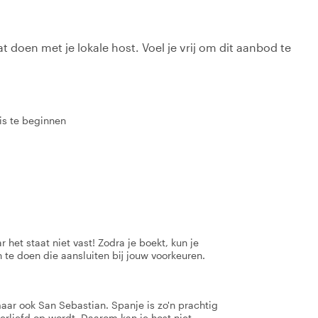
t doen met je lokale host. Voel je vrij om dit aanbod te
eis te beginnen
 het staat niet vast! Zodra je boekt, kun je
 te doen die aansluiten bij jouw voorkeuren.
aar ook San Sebastian. Spanje is zo'n prachtig
erliefd op wordt. Daarom kan je host niet