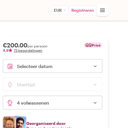
EUR
Registreren
€200.00
Privé
per persoon
4,9
73 beoordelingen
Selecteer datum
Starttijd
4 volwassenen
Georganiseerd door