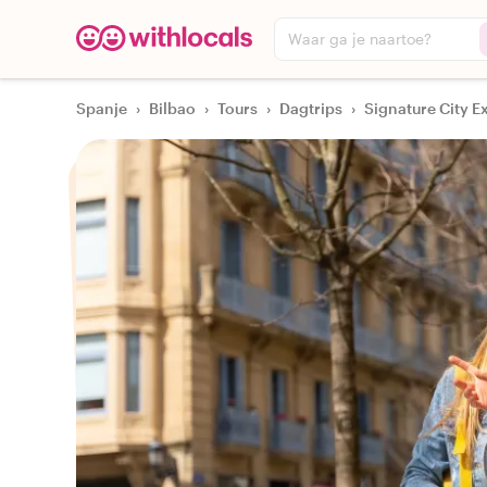
Waar ga je naartoe?
Spanje
›
Bilbao
›
Tours
›
Dagtrips
›
Signature City E