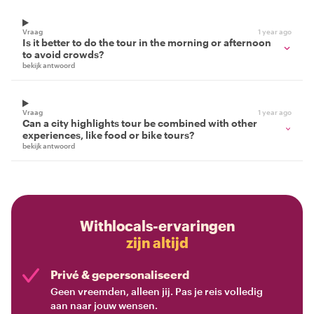
Vraag
1 year ago
Is it better to do the tour in the morning or afternoon
to avoid crowds?
bekijk antwoord
Vraag
1 year ago
Can a city highlights tour be combined with other
experiences, like food or bike tours?
bekijk antwoord
Withlocals-ervaringen
zijn altijd
Privé & gepersonaliseerd
Geen vreemden, alleen jij. Pas je reis volledig
aan naar jouw wensen.