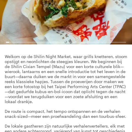
Welkom op de Shilin Night Market, waar grills knetteren, stoom
opstijgt en neonlichten de steegjes kleuren. We beginnen bij
de Shilin Cixian Tempel (Mazu) voor een korte culturele blik—
wierook, lantaarns en een snelle introductie tot het leven in de
buurt—daarna duiken we de markt in voor een samengestelde
reeks klassieke hapjes. Tussen de proeverijen door maken we
een korte fotostop bij het Taipei Performing Arts Center (TPAC)
—dat gedurfde kubus-en-bol-icoon dat oplicht tegen de nacht
—voordat we terugduiken voor een zoete afsluiting en een
lokaal drankje.
De route is compact, het tempo ontspannen en de verhalen
snack-sized—meer een proefwandeling dan een tourbus-sfeer.
De lokale gastheren zijn natuurlijke verhalenvertellers, elk met
een andere achtergrond, variërend van kunst tot geschiedenis.