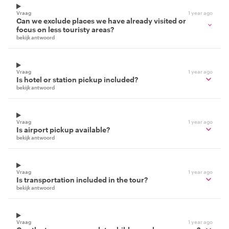
Vraag
1 year ago
Can we exclude places we have already visited or
focus on less touristy areas?
bekijk antwoord
Vraag
1 year ago
Is hotel or station pickup included?
bekijk antwoord
Vraag
1 year ago
Is airport pickup available?
bekijk antwoord
Vraag
1 year ago
Is transportation included in the tour?
bekijk antwoord
Vraag
1 year ago