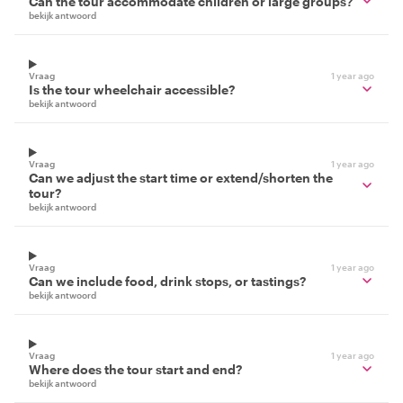
Can the tour accommodate children or large groups?
bekijk antwoord
Vraag
1 year ago
Is the tour wheelchair accessible?
bekijk antwoord
Vraag
1 year ago
Can we adjust the start time or extend/shorten the
tour?
bekijk antwoord
Vraag
1 year ago
Can we include food, drink stops, or tastings?
bekijk antwoord
Vraag
1 year ago
Where does the tour start and end?
bekijk antwoord