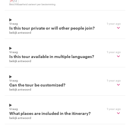
Beschikbaarheid varieert per bestemming
Vraag
1 year ago
Is this tour private or will other people join?
bekijk antwoord
Vraag
1 year ago
Is this tour available in multiple languages?
bekijk antwoord
Vraag
1 year ago
Can the tour be customized?
bekijk antwoord
Vraag
1 year ago
What places are included in the itinerary?
bekijk antwoord