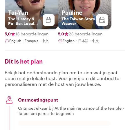
Tai-Yun
Pauline
The History &
The Taiwan Story
Politics Local
Weaver
Insider (English
and French
5,0
13 beoordelingen
5,0
23 beoordelingen
speaker)
English・Français・中文
English・日本語・中文
Dit is
het plan
Bekijk het onderstaande plan om te zien wat je gaat
doen met je lokale host. Voel je vrij om dit aanbod te
personaliseren met de host van jouw keuze.
Ontmoetingspunt
Ontmoet elkaar bij At the main entrance of the temple -
Taipei om je reis te beginnen