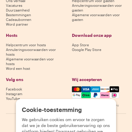
Ons verhaal
Helpcentrum voor gasten
Vacatures
Annuleringsvoorwaarden voor
Duurzaamheid
gasten
Bestemmingen
Algemene voorwaarden voor
Cadeaubonnen
gasten
Word partner
Hosts
Download onze app
Helpcentrum voor hosts
App Store
Annuleringsvoorwaarden voor
Google Play Store
hosts
Algemene voorwaarden voor
hosts
Word een host
Volg ons
Wij accepteren
Mastercard, Visa, Amex, Di
Facebook
Instagram
YouTube
Beschikbaarheid varieert per bestemming
Cookie-toestemming
We gebruiken cookies om ervoor te zorgen
©
2026
Withlocals.com
|
Privacybeleid
|
Cookies
|
Sitemap
dat we je de beste gebruikerservaring op ons
platform bieden! Daarnaast gebruiken we