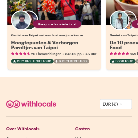
Kies jouw favoriete local
Geniet van Taipei met een host van jouw keuze
Geniet van Taipei
Hoogtepunten & Verborgen
De 10 proev
Pareltjes van Taipei
Food
•
•
201 beoordelingen
€48.65
pp
3.5 uur
869 
CITY HIGHLIGHT TOUR
DIRECT BEVESTIGD
FOOD TOUR
EUR (€)
Over Withlocals
Gasten