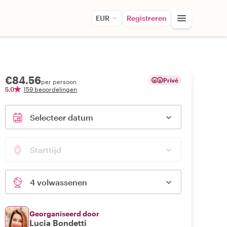
EUR
Registreren
€84.56
Privé
per persoon
5,0
159 beoordelingen
Selecteer datum
Starttijd
4 volwassenen
Georganiseerd door
Lucia Bondetti