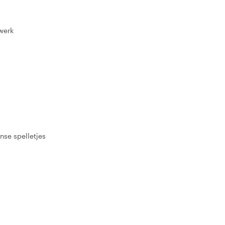
werk
nse spelletjes