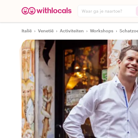
Waar ga je naartoe?
Italië
›
Venetië
›
Activiteiten
›
Workshops
›
Schatzoe