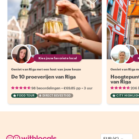
Kies jouw favoriete local
Geniet van Riga met een host van jouw keuze
Geniet van Riga m
De 10 proeverijen van Riga
Hoogtepunt
van Riga
•
•
98 beoordelingen
€69.85
pp
3 uur
206 
FOOD TOUR
DIRECT BEVESTIGD
CITY HIGHLIG
EUR (€)