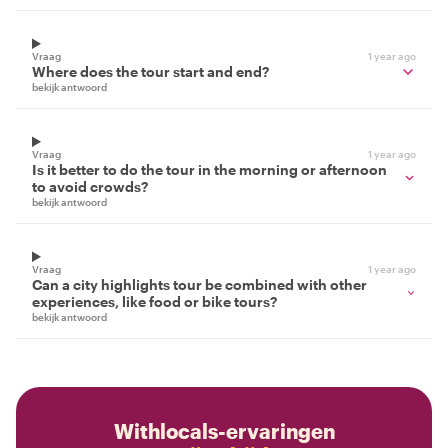
Vraag
1 year ago
Where does the tour start and end?
bekijk antwoord
Vraag
1 year ago
Is it better to do the tour in the morning or afternoon
to avoid crowds?
bekijk antwoord
Vraag
1 year ago
Can a city highlights tour be combined with other
experiences, like food or bike tours?
bekijk antwoord
Withlocals-ervaringen