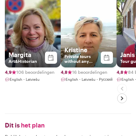
Kristine
Margita
Janis
Private tours
Art&Historian
without any
Tour gu
haste
4,9
106 beoordelingen
4,8
16 beoordelingen
4,8
84 
English・Latviešu
English・Latviešu・Русский
English
Dit is
het plan