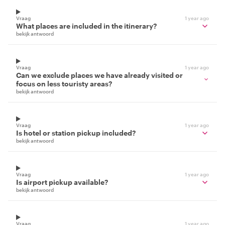
Vraag
1 year ago
What places are included in the itinerary?
bekijk antwoord
Vraag
1 year ago
Can we exclude places we have already visited or
focus on less touristy areas?
bekijk antwoord
Vraag
1 year ago
Is hotel or station pickup included?
bekijk antwoord
Vraag
1 year ago
Is airport pickup available?
bekijk antwoord
Vraag
1 year ago