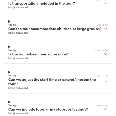
Is transportation included in the tour?
bekijk antwoord
Vraag
1 year ago
Can the tour accommodate children or large groups?
bekijk antwoord
Vraag
1 year ago
Is the tour wheelchair accessible?
bekijk antwoord
Vraag
1 year ago
Can we adjust the start time or extend/shorten the
tour?
bekijk antwoord
Vraag
1 year ago
Can we include food, drink stops, or tastings?
bekijk antwoord