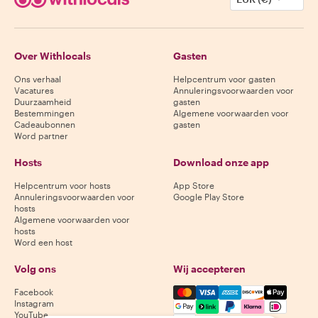
Over Withlocals
Gasten
Ons verhaal
Helpcentrum voor gasten
Vacatures
Annuleringsvoorwaarden voor
Duurzaamheid
gasten
Bestemmingen
Algemene voorwaarden voor
Cadeaubonnen
gasten
Word partner
Hosts
Download onze app
Helpcentrum voor hosts
App Store
Annuleringsvoorwaarden voor
Google Play Store
hosts
Algemene voorwaarden voor
hosts
Word een host
Volg ons
Wij accepteren
Mastercard, Visa, Amex, Di
Facebook
Instagram
YouTube