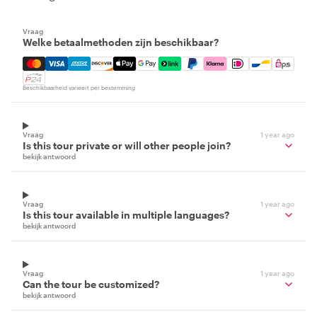
Vraag
Welke betaalmethoden zijn beschikbaar?
Mastercard, Visa, Amex, Discover, Apple Pay, Google Pay
Beschikbaarheid varieert per bestemming
Vraag
1 year ago
Is this tour private or will other people join?
bekijk antwoord
Vraag
1 year ago
Is this tour available in multiple languages?
bekijk antwoord
Vraag
1 year ago
Can the tour be customized?
bekijk antwoord