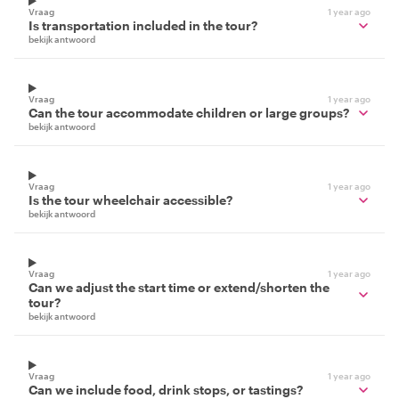
Vraag
1 year ago
Is transportation included in the tour?
bekijk antwoord
Vraag
1 year ago
Can the tour accommodate children or large groups?
bekijk antwoord
Vraag
1 year ago
Is the tour wheelchair accessible?
bekijk antwoord
Vraag
1 year ago
Can we adjust the start time or extend/shorten the
tour?
bekijk antwoord
Vraag
1 year ago
Can we include food, drink stops, or tastings?