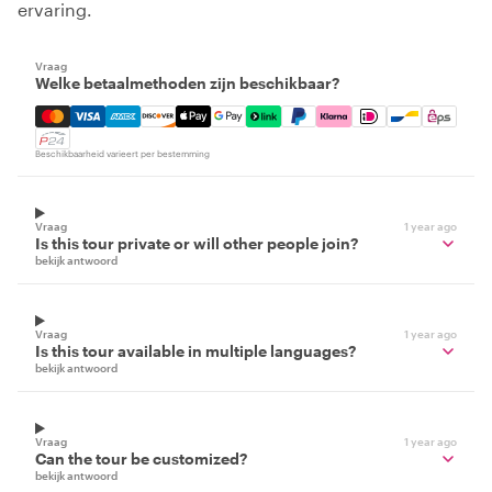
ervaring.
Vraag
Welke betaalmethoden zijn beschikbaar?
Mastercard, Visa, Amex, Discover, Apple Pay, Google Pay
Beschikbaarheid varieert per bestemming
Vraag
1 year ago
Is this tour private or will other people join?
bekijk antwoord
Vraag
1 year ago
Is this tour available in multiple languages?
bekijk antwoord
Vraag
1 year ago
Can the tour be customized?
bekijk antwoord