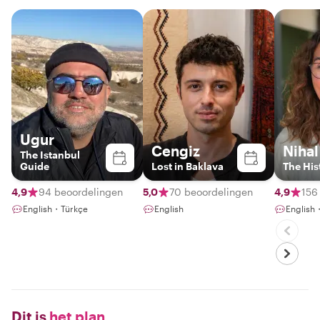
Ugur
Cengiz
Nihal
The Istanbul
Guide
Lost in Baklava
The His
4,9
94 beoordelingen
5,0
70 beoordelingen
4,9
156
English・Türkçe
English
English
Dit is
het plan