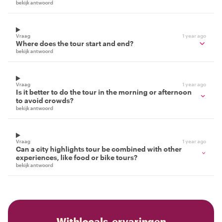
bekijk antwoord
Vraag
1 year ago
Where does the tour start and end?
bekijk antwoord
Vraag
1 year ago
Is it better to do the tour in the morning or afternoon
to avoid crowds?
bekijk antwoord
Vraag
1 year ago
Can a city highlights tour be combined with other
experiences, like food or bike tours?
bekijk antwoord
Withlocals-ervaringen