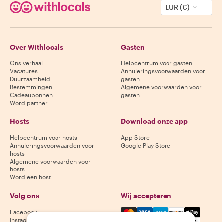
EUR (€)
Over Withlocals
Gasten
Ons verhaal
Helpcentrum voor gasten
Vacatures
Annuleringsvoorwaarden voor
Duurzaamheid
gasten
Bestemmingen
Algemene voorwaarden voor
Cadeaubonnen
gasten
Word partner
Hosts
Download onze app
Helpcentrum voor hosts
App Store
Annuleringsvoorwaarden voor
Google Play Store
hosts
Algemene voorwaarden voor
hosts
Word een host
Volg ons
Wij accepteren
Mastercard, Visa, Amex, Di
Facebook
Instagram