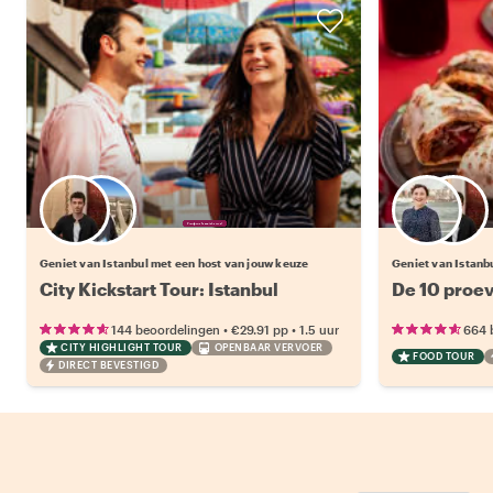
Kies jouw favoriete local
Geniet van Istanbul met een host van jouw keuze
Geniet van Istanb
City Kickstart Tour: Istanbul
De 10 proev
•
•
144 beoordelingen
€29.91
pp
1.5 uur
664 
CITY HIGHLIGHT TOUR
OPENBAAR VERVOER
FOOD TOUR
DIRECT BEVESTIGD