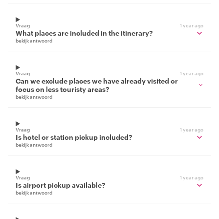
Vraag
1 year ago
What places are included in the itinerary?
bekijk antwoord
Vraag
1 year ago
Can we exclude places we have already visited or
focus on less touristy areas?
bekijk antwoord
Vraag
1 year ago
Is hotel or station pickup included?
bekijk antwoord
Vraag
1 year ago
Is airport pickup available?
bekijk antwoord