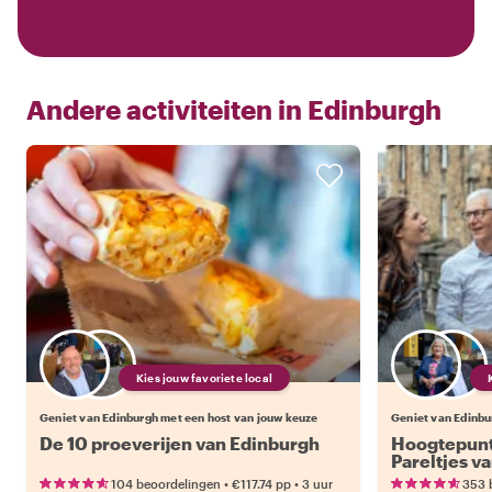
Andere activiteiten in
Edinburgh
Kies jouw favoriete local
Geniet van Edinburgh met een host van jouw keuze
Geniet van Edinbu
De 10 proeverijen van Edinburgh
Hoogtepunt
Pareltjes v
•
•
104 beoordelingen
€117.74
pp
3 uur
353 