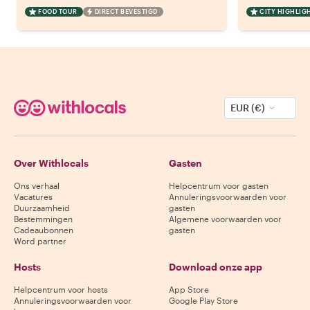
FOOD TOUR
DIRECT BEVESTIGD
CITY HIGHLIG
EUR (€)
Over Withlocals
Gasten
Ons verhaal
Helpcentrum voor gasten
Vacatures
Annuleringsvoorwaarden voor
Duurzaamheid
gasten
Bestemmingen
Algemene voorwaarden voor
Cadeaubonnen
gasten
Word partner
Hosts
Download onze app
Helpcentrum voor hosts
App Store
Annuleringsvoorwaarden voor
Google Play Store