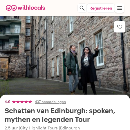
Registreren
4,9
437 beoordelingen
Schatten van Edinburgh: spoken,
mythen en legenden Tour
2.5 uur
City Highlight Tours
Edinburgh