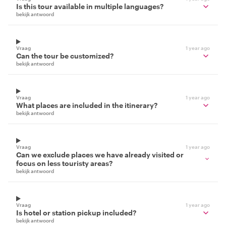
Is this tour available in multiple languages?
bekijk antwoord
Vraag
1 year ago
Can the tour be customized?
bekijk antwoord
Vraag
1 year ago
What places are included in the itinerary?
bekijk antwoord
Vraag
1 year ago
Can we exclude places we have already visited or
focus on less touristy areas?
bekijk antwoord
Vraag
1 year ago
Is hotel or station pickup included?
bekijk antwoord