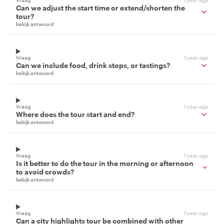
Vraag
1 year ago
Can we adjust the start time or extend/shorten the
tour?
bekijk antwoord
Vraag
1 year ago
Can we include food, drink stops, or tastings?
bekijk antwoord
Vraag
1 year ago
Where does the tour start and end?
bekijk antwoord
Vraag
1 year ago
Is it better to do the tour in the morning or afternoon
to avoid crowds?
bekijk antwoord
Vraag
1 year ago
Can a city highlights tour be combined with other