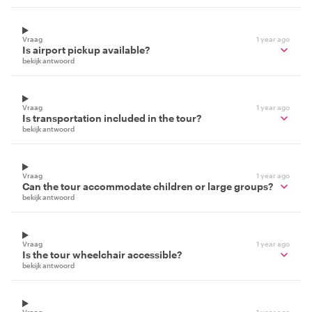
Vraag
1 year ago
Is airport pickup available?
bekijk antwoord
Vraag
1 year ago
Is transportation included in the tour?
bekijk antwoord
Vraag
1 year ago
Can the tour accommodate children or large groups?
bekijk antwoord
Vraag
1 year ago
Is the tour wheelchair accessible?
bekijk antwoord