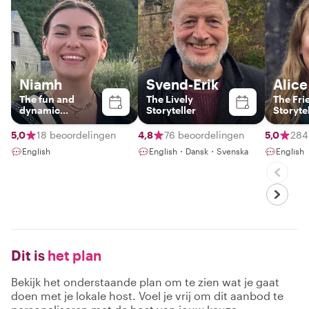
Niamh
Svend-Erik
Alice
The fun and
The Lively
The Fri
dynamic
Storyteller
Storyte
storyteller
5,0
18 beoordelingen
4,8
76 beoordelingen
5,0
284
English
English・Dansk・Svenska
English
Dit is
het plan
Bekijk het onderstaande plan om te zien wat je gaat
doen met je lokale host. Voel je vrij om dit aanbod te