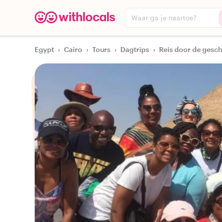
Waar ga je naartoe?
Egypt
›
Cairo
›
Tours
›
Dagtrips
›
Reis door de gesc