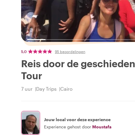
5,0
95 beoordelingen
Reis door de geschieden
Tour
7 uur
Day Trips
Cairo
Jouw local voor deze experience
Experience gehost door
Moustafa