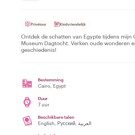
Privétour
Kindvriendelijk
Ontdek de schatten van Egypte tijdens mijn
Museum Dagtocht. Verken oude wonderen en
geschiedenis!
Bestemming
Cairo
, Egypt
Duur
7 uur
Beschikbare talen
English, Русский, العربية