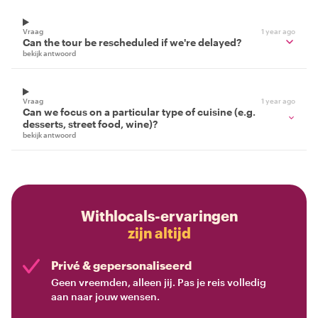
Vraag
1 year ago
Can the tour be rescheduled if we're delayed?
bekijk antwoord
Vraag
1 year ago
Can we focus on a particular type of cuisine (e.g.
desserts, street food, wine)?
bekijk antwoord
Withlocals-ervaringen
zijn altijd
Privé & gepersonaliseerd
Geen vreemden, alleen jij. Pas je reis volledig
aan naar jouw wensen.