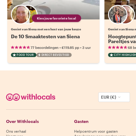
Kies jouw favoriete local
Geniet van Siena met een host van jouw keuze
Geniet van Siena 
De 10 Smaaktesten van Siena
Hoogtepunt
Pareltjes v
•
•
77 beoordelingen
€119.85
pp
3 uur
68 b
FOOD TOUR
DIRECT BEVESTIGD
CITY HIGHLIG
EUR (€)
Over Withlocals
Gasten
Ons verhaal
Helpcentrum voor gasten
Vacatures
Annuleringsvoorwaarden voor