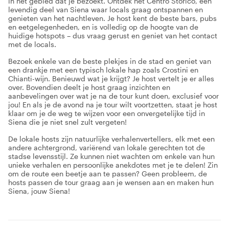
in het gebied dat je bezoekt. Ontdek het Centro Storico, een
levendig deel van Siena waar locals graag ontspannen en
genieten van het nachtleven. Je host kent de beste bars, pubs
en eetgelegenheden, en is volledig op de hoogte van de
huidige hotspots – dus vraag gerust en geniet van het contact
met de locals.
Bezoek enkele van de beste plekjes in de stad en geniet van
een drankje met een typisch lokale hap zoals Crostini en
Chianti-wijn. Benieuwd wat je krijgt? Je host vertelt je er alles
over. Bovendien deelt je host graag inzichten en
aanbevelingen over wat je na de tour kunt doen, exclusief voor
jou! En als je de avond na je tour wilt voortzetten, staat je host
klaar om je de weg te wijzen voor een onvergetelijke tijd in
Siena die je niet snel zult vergeten!
De lokale hosts zijn natuurlijke verhalenvertellers, elk met een
andere achtergrond, variërend van lokale gerechten tot de
stadse levensstijl. Ze kunnen niet wachten om enkele van hun
unieke verhalen en persoonlijke anekdotes met je te delen! Zin
om de route een beetje aan te passen? Geen probleem, de
hosts passen de tour graag aan je wensen aan en maken hun
Siena, jouw Siena!