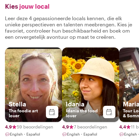
Kies
jouw local
Leer deze 4 gepassioneerde locals kennen, die elk
unieke perspectieven en talenten meebrengen. Kies je
favoriet, controleer hun beschikbaarheid en boek om
een onvergetelijk avontuur op maat te creëren.
Stella
Idania
Maria
The foodie art
Idania the food
Tour Lo
lover
lover
& Somm
4,9
59 beoordelingen
4,9
7 beoordelingen
4,4
11 
English・Español
English・Español
English