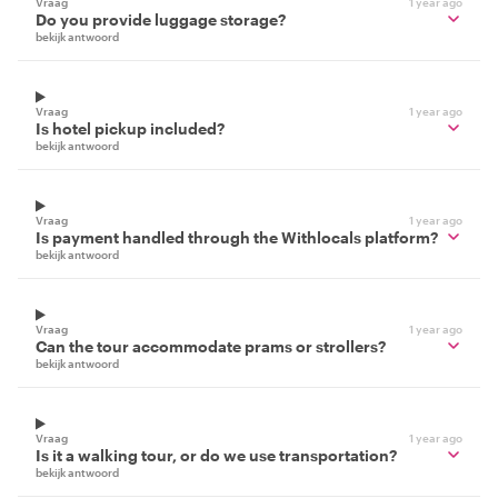
Vraag
1 year ago
Do you provide luggage storage?
bekijk antwoord
Vraag
1 year ago
Is hotel pickup included?
bekijk antwoord
Vraag
1 year ago
Is payment handled through the Withlocals platform?
bekijk antwoord
Vraag
1 year ago
Can the tour accommodate prams or strollers?
bekijk antwoord
Vraag
1 year ago
Is it a walking tour, or do we use transportation?
bekijk antwoord