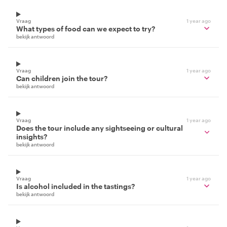
Vraag
1 year ago
What types of food can we expect to try?
bekijk antwoord
Vraag
1 year ago
Can children join the tour?
bekijk antwoord
Vraag
1 year ago
Does the tour include any sightseeing or cultural
insights?
bekijk antwoord
Vraag
1 year ago
Is alcohol included in the tastings?
bekijk antwoord