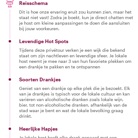
Reisschema
Dit is hoe onze ervaring eruit zou kunnen zien, maar het
staat niet vast! Zodra je boekt, kun je direct chatten met
je host om kleine aanpassingen te doen die aansluiten
bij jouw voorkeuren.
Levendige Hot Spots
Tijdens deze privétour verken je een wijk die bekend
staat om zijn nachtleven en levendige sfeer. Je lokale
host neemt je mee naar 3 van hun favoriete plekken om
een drankje te pakken en te ontspannen
Soorten Drankjes
Geniet van een drankje op elke plek die je bezoekt. Elk
van je drankjes is typisch voor de lokale cultuur en kan
variëren van alcoholische dranken zoals lokale wijn,
bier, tot non-alcoholische dranken, afhankelijk van de
stad waar je bent en wat de lokale bevolking graag
drinkt.
Heerlijke Hapjes
Je lokale host heeft elke drank gepaard met een