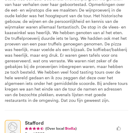
van haar verhalen over haar geboortestad. Opmerkingen over
de eet- en wijnstops die we maakten: De wijnproeverij in de
oude kelder was het hoogtepunt van de tour. Het historische
gebouw, de wijnen en de persoonlijkheid en kennis van de
wijnmaker waren allemaal fantastisch. De stop in de vlees- en
kaaswinkel was heerlijk. We hebben genoten van al het eten.
De truffelproeverij duurde iets te lang. We hadden ook met het
proeven van een paar truffels genoegen genomen. De pizza
was heerlijk, maar voelde als een bijzaak. De koffiebar/bakkerij
was heerlijk, maar erg druk. Er waren geen tafels voor ons
gereserveerd, wat ons verraste. We waren niet zeker of de
gebakjes bij de proeverijen inbegrepen waren, maar hebben
ze toch besteld. We hebben veel food tasting tours over de
hele wereld gedaan en ik zou zeggen dat deze over het
algemeen iets onder het gemiddelde scoorde. Bij andere tours
kregen we aan het einde van de tour de namen en adressen
van de bezochte plekken, evenals lijsten met goede
restaurants in de omgeving. Dat zou fijn geweest zijn.
Stafford
(Over local
Stella
)