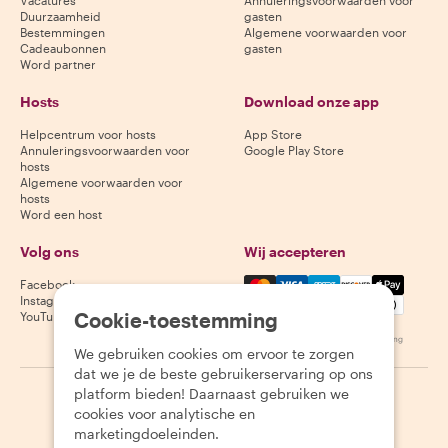
Duurzaamheid
gasten
Bestemmingen
Algemene voorwaarden voor
Cadeaubonnen
gasten
Word partner
Hosts
Download onze app
Helpcentrum voor hosts
App Store
Annuleringsvoorwaarden voor
Google Play Store
hosts
Algemene voorwaarden voor
hosts
Word een host
Volg ons
Wij accepteren
Mastercard, Visa, Amex, Di
Facebook
Instagram
Cookie-toestemming
YouTube
Beschikbaarheid varieert per bestemming
We gebruiken cookies om ervoor te zorgen
dat we je de beste gebruikerservaring op ons
platform bieden! Daarnaast gebruiken we
©
2026
Withlocals.com
|
Privacybeleid
|
Cookies
|
Sitemap
cookies voor analytische en
marketingdoeleinden.