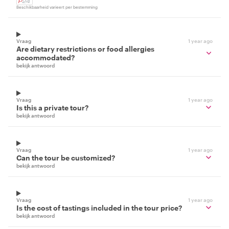
Beschikbaarheid varieert per bestemming
Vraag
1 year ago
Are dietary restrictions or food allergies
accommodated?
bekijk antwoord
Vraag
1 year ago
Is this a private tour?
bekijk antwoord
Vraag
1 year ago
Can the tour be customized?
bekijk antwoord
Vraag
1 year ago
Is the cost of tastings included in the tour price?
bekijk antwoord