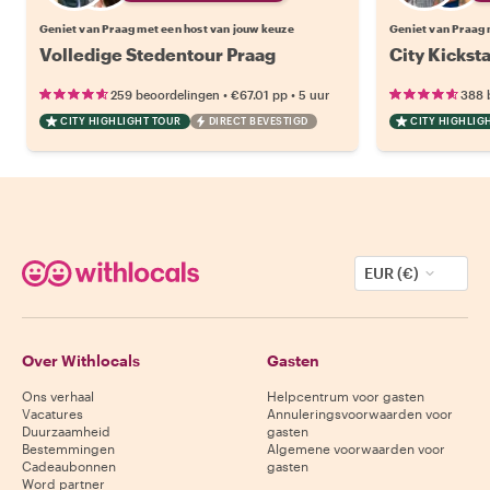
Geniet van Praag met een host van jouw keuze
Geniet van Praag 
Volledige Stedentour Praag
City Kicksta
•
•
259 beoordelingen
€67.01
pp
5 uur
388 
CITY HIGHLIGHT TOUR
DIRECT BEVESTIGD
CITY HIGHLIG
EUR (€)
Over Withlocals
Gasten
Ons verhaal
Helpcentrum voor gasten
Vacatures
Annuleringsvoorwaarden voor
Duurzaamheid
gasten
Bestemmingen
Algemene voorwaarden voor
Cadeaubonnen
gasten
Word partner