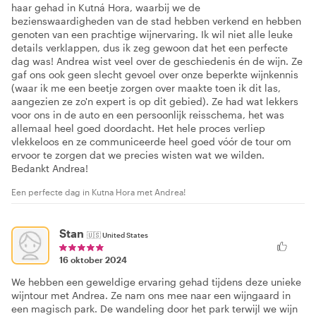
haar gehad in Kutná Hora, waarbij we de
bezienswaardigheden van de stad hebben verkend en hebben
genoten van een prachtige wijnervaring. Ik wil niet alle leuke
details verklappen, dus ik zeg gewoon dat het een perfecte
dag was! Andrea wist veel over de geschiedenis én de wijn. Ze
gaf ons ook geen slecht gevoel over onze beperkte wijnkennis
(waar ik me een beetje zorgen over maakte toen ik dit las,
aangezien ze zo'n expert is op dit gebied). Ze had wat lekkers
voor ons in de auto en een persoonlijk reisschema, het was
allemaal heel goed doordacht. Het hele proces verliep
vlekkeloos en ze communiceerde heel goed vóór de tour om
ervoor te zorgen dat we precies wisten wat we wilden.
Bedankt Andrea!
Een perfecte dag in Kutna Hora met Andrea!
Stan
🇺🇸
United States
16 oktober 2024
We hebben een geweldige ervaring gehad tijdens deze unieke
wijntour met Andrea. Ze nam ons mee naar een wijngaard in
een magisch park. De wandeling door het park terwijl we wijn