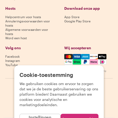
Hosts
Download onze app
Helpcentrum voor hosts
App Store
Annuleringsvoorwaarden voor
Google Play Store
hosts
Algemene voorwaarden voor
hosts
Word een host
Volg ons
Wij accepteren
Mastercard, Visa, Amex, Di
Facebook
Instagram
YouTube
Beschikbaarheid varieert per bestemming
Cookie-toestemming
We gebruiken cookies om ervoor te zorgen
©
2026
Withlocals.com
|
Privacybeleid
|
Cookies
|
Sitemap
dat we je de beste gebruikerservaring op ons
platform bieden! Daarnaast gebruiken we
cookies voor analytische en
marketingdoeleinden.
Instellingen