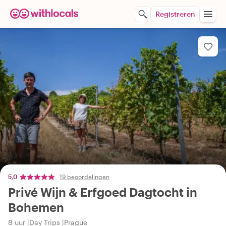
Registreren
5,0
19 beoordelingen
Privé Wijn & Erfgoed Dagtocht in
Bohemen
8 uur
Day Trips
Prague